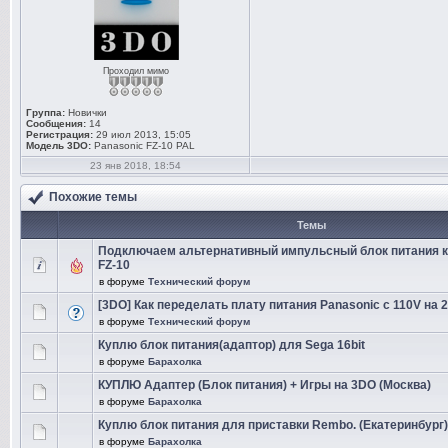
Проходил мимо
Группа:
Новички
Сообщения:
14
Регистрация:
29 июл 2013, 15:05
Модель 3DO:
Panasonic FZ-10 PAL
23 янв 2018, 18:54
Похожие темы
Темы
Подключаем альтернативный импульсный блок питания к
FZ-10
в форуме
Технический форум
[3DO] Как переделать плату питания Panasonic с 110V на 
в форуме
Технический форум
Куплю блок питания(адаптор) для Sega 16bit
в форуме
Барахолка
КУПЛЮ Адаптер (Блок питания) + Игры на 3DO (Москва)
в форуме
Барахолка
Куплю блок питания для приставки Rembo. (Екатеринбург)
в форуме
Барахолка