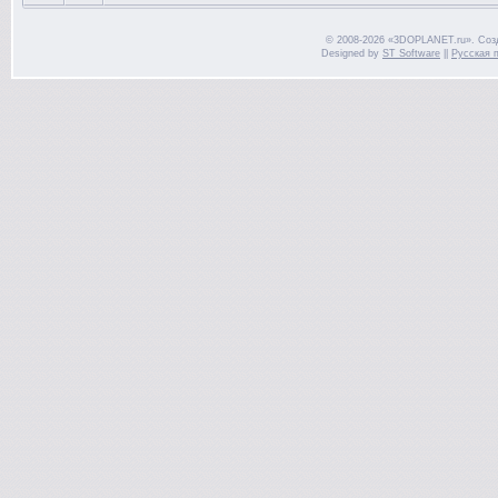
© 2008-2026 «3DOPLANET.ru». Соз
Designed by
ST Software
||
Русская 