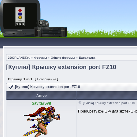
3DOPLANET.ru
»
Форумы
»
Общие форумы
»
Барахолка
[Куплю] Крышку extension port FZ10
Страница
1
из
1
[ 1 сообщение ]
[Куплю] Крышку extension port FZ10
Автор
SavitarSvit
[Куплю] Крышку extension port FZ10
Приобрету крышку для экстеншион