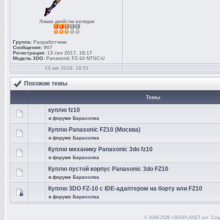
Ломаю джойстик взглядом
Группа:
Разработчики
Сообщения:
907
Регистрация:
13 сен 2017, 18:17
Модель 3DO:
Panasonic FZ-10 NTSC-U
13 авг 2018, 18:51
Похожие темы
Темы
куплю fz10
в форуме
Барахолка
Куплю Panasonic FZ10 (Москва)
в форуме
Барахолка
Куплю механику Panasonic 3do fz10
в форуме
Барахолка
Куплю пустой корпус Panasonic 3do FZ10
в форуме
Барахолка
Куплю 3DO FZ-10 с IDE-адаптером на борту или FZ10
в форуме
Барахолка
© 2008-2026 «3DOPLANET.ru». Соз