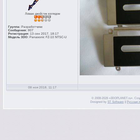
Ломаю джойстик взглядом
Группа:
Разработчики
Сообщения:
907
Регистрация:
13 сен 2017, 18:17
Модель 3DO:
Panasonic FZ-10 NTSC-U
08 ноя 2018, 11:17
© 2008-2026 «3DOPLANET.ru». Соз
Designed by
ST Software
||
Русская 