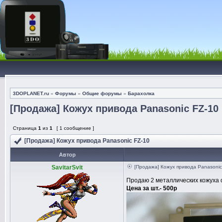
3DOPLANET.ru
»
Форумы
»
Общие форумы
»
Барахолка
[Продажа] Кожух привода Panasonic FZ-10
Страница
1
из
1
[ 1 сообщение ]
[Продажа] Кожух привода Panasonic FZ-10
Автор
SavitarSvit
[Продажа] Кожух привода Panasonic
Продаю 2 металлических кожуха от
Цена за шт.- 500р