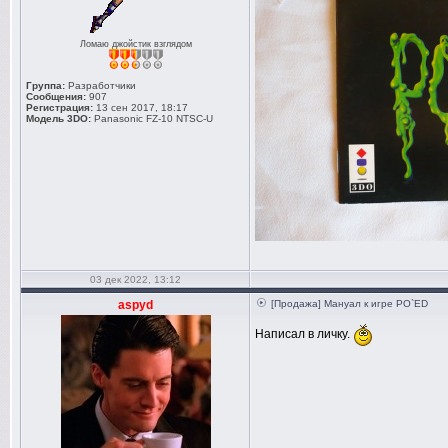
Ломаю джойстик взглядом
Группа:
Разработчики
Сообщения:
907
Регистрация:
13 сен 2017, 18:17
Модель 3DO:
Panasonic FZ-10 NTSC-U
03 дек 2022, 13:12
aspyd
[Продажа] Мануал к игре PO`ED
Написал в личку.