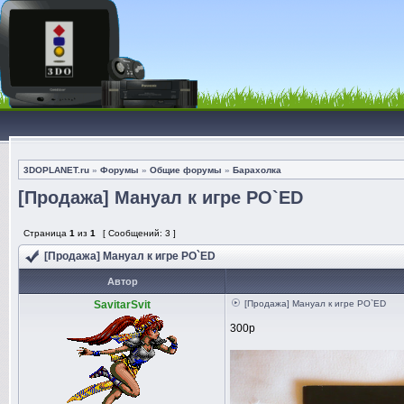
3DOPLANET.ru
»
Форумы
»
Общие форумы
»
Барахолка
[Продажа] Мануал к игре PO`ED
Страница
1
из
1
[ Сообщений: 3 ]
[Продажа] Мануал к игре PO`ED
Автор
SavitarSvit
[Продажа] Мануал к игре PO`ED
300p