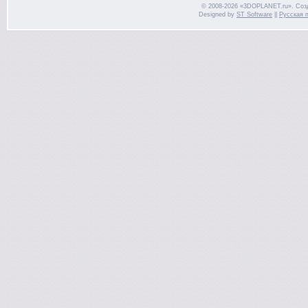
© 2008-2026 «3DOPLANET.ru». Соз
Designed by
ST Software
||
Русская 