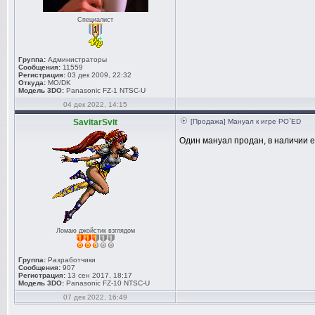
Специалист
Группа:
Администраторы
Сообщения:
11559
Регистрация:
03 дек 2009, 22:32
Откуда:
MO/DK
Модель 3DO:
Panasonic FZ-1 NTSC-U
04 дек 2022, 14:15
SavitarSvit
[Продажа] Мануал к игре PO`ED
Один мануал продан, в наличии 
Ломаю джойстик взглядом
Группа:
Разработчики
Сообщения:
907
Регистрация:
13 сен 2017, 18:17
Модель 3DO:
Panasonic FZ-10 NTSC-U
07 дек 2022, 16:49