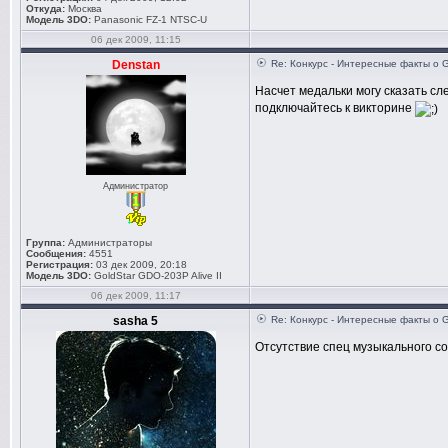
Откуда:
Москва
Модель 3DO:
Panasonic FZ-1 NTSC-U
06 дек 2009, 11:15
Denstan
Re: Конкурс - Интересные факты о 
Насчет медальки могу сказать сл
подключайтесь к викторине
Администратор
Группа:
Администраторы
Сообщения:
4551
Регистрация:
03 дек 2009, 20:18
Модель 3DO:
GoldStar GDO-203P Alive II
06 дек 2009, 11:17
sasha 5
Re: Конкурс - Интересные факты о 
Отсутствие спец музыкального со