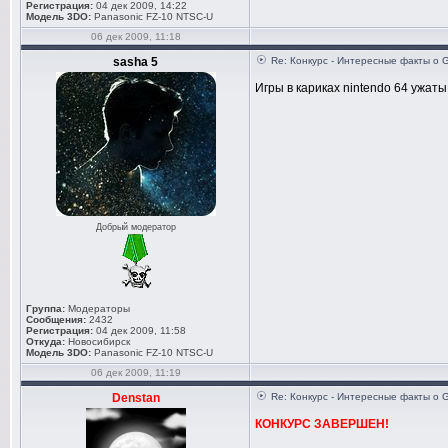
Регистрация:
04 дек 2009, 14:22
Модель 3DO:
Panasonic FZ-10 NTSC-U
06 дек 2009, 11:18
sasha 5
Re: Конкурс - Интересные факты о 
Игры в кариках nintendo 64 ужаты
Добрый модератор
Группа:
Модераторы
Сообщения:
2432
Регистрация:
04 дек 2009, 11:58
Откуда:
Новосибирск
Модель 3DO:
Panasonic FZ-10 NTSC-U
06 дек 2009, 11:19
Denstan
Re: Конкурс - Интересные факты о 
КОНКУРС ЗАВЕРШЕН!