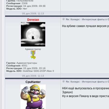
Группа:
Пользователи
Сообщения:
2308
Регистрация:
04 дек 2009, 09:38
Модель 3DO:
Нет
06 дек 2009, 11:13
Denstan
Re: Конкурс - Интересные факты о 
На кубике самая лучшая версия 
Администратор
Группа:
Администраторы
Сообщения:
4551
Регистрация:
03 дек 2009, 20:18
Модель 3DO:
GoldStar GDO-203P Alive II
06 дек 2009, 11:13
CpuHanter
Re: Конкурс - Интересные факты о 
Н64 ещё выпускалась в прозрачны
Эдишн)
Ну и версия Пикачу в виде приста