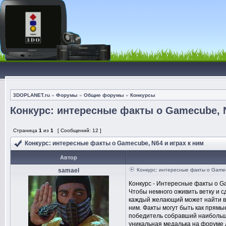
3DOPLANET.ru
»
Форумы
»
Общие форумы
»
Конкурсы
Конкурс: интересные факты о Gamecube, N
Страница
1
из
1
[ Сообщений: 12 ]
Конкурс: интересные факты о Gamecube, N64 и играх к ним
Автор
samael
Конкурс: интересные факты о Gamec
Конкурс - Интересные факты о Ga
Чтобы немного оживить ветку и 
каждый желающий может найти в 
ним. Факты могут быть как прямы
победитель собравший наибольше
уникальная медалька на форуме л