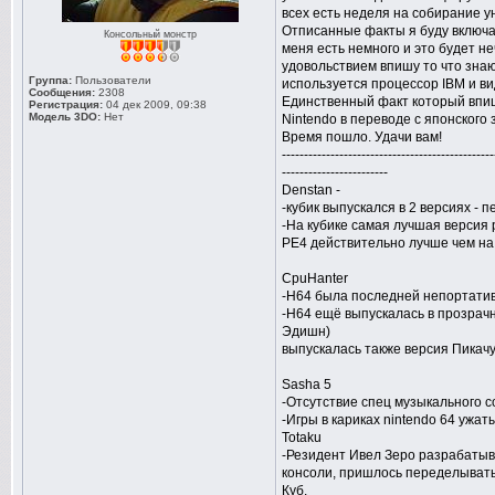
всех есть неделя на собирание у
Отписанные факты я буду включат
Консольный монстр
меня есть немного и это будет не
удовольствием впишу то что зна
Группа:
Пользователи
используется процессор IBM и ви
Сообщения:
2308
Единственный факт который впишу
Регистрация:
04 дек 2009, 09:38
Модель 3DO:
Нет
Nintendo в переводе с японского 
Время пошло. Удачи вам!
------------------------------------------------
------------------------
Denstan -
-кубик выпускался в 2 версиях - 
-На кубике самая лучшая версия 
РЕ4 действительно лучше чем на
CpuHanter
-Н64 была последней непортати
-Н64 ещё выпускалась в прозрачн
Эдишн)
выпускалась также версия Пикачу
Sasha 5
-Отсутствие спец музыкального с
-Игры в кариках nintendo 64 ужат
Totaku
-Резидент Ивел Зеро разрабатыва
консоли, пришлось переделывать
Куб.