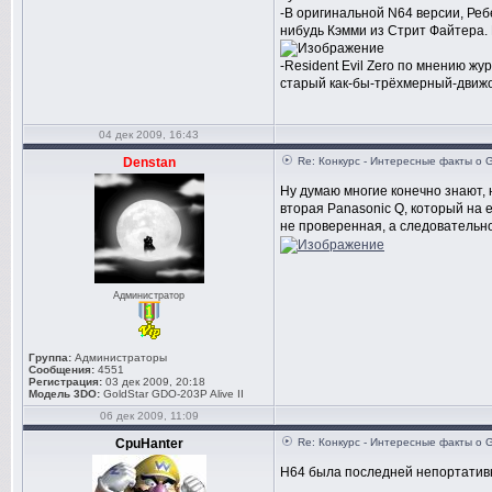
-В оригинальной N64 версии, Реб
нибудь Кэмми из Стрит Файтера. 
-Resident Evil Zero по мнению ж
старый как-бы-трёхмерный-движо
04 дек 2009, 16:43
Denstan
Re: Конкурс - Интересные факты о 
Ну думаю многие конечно знают, н
вторая Panasonic Q, который на е
не проверенная, а следовательн
Администратор
Группа:
Администраторы
Сообщения:
4551
Регистрация:
03 дек 2009, 20:18
Модель 3DO:
GoldStar GDO-203P Alive II
06 дек 2009, 11:09
CpuHanter
Re: Конкурс - Интересные факты о 
Н64 была последней непортатив