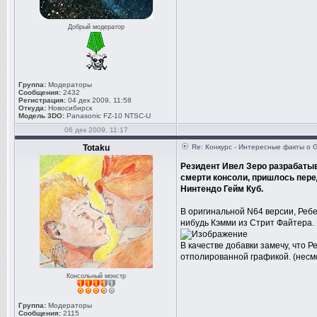
Добрый модератор
Группа:
Модераторы
Сообщения:
2432
Регистрация:
04 дек 2009, 11:58
Откуда:
Новосибирск
Модель 3DO:
Panasonic FZ-10 NTSC-U
06 дек 2009, 11:17
Totaku
Re: Конкурс - Интересные факты о 
Резидент Ивел Зеро разрабатыв
смерти консоли, пришлось пере
Нинтендо Гейм Куб.
В оригинальной N64 версии, Ребе
нибудь Кэмми из Стрит Файтера. 
В качестве добавки замечу, что 
отполированной графикой. (несм
Консольный монстр
Группа:
Модераторы
Сообщения:
2115