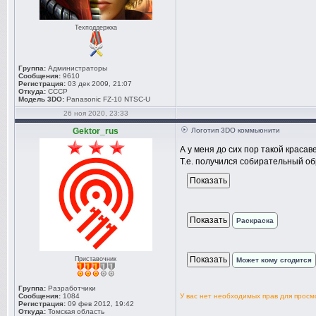
Техподдержка
Группа:
Администраторы
Сообщения:
9610
Регистрация:
03 дек 2009, 21:07
Откуда:
СССР
Модель 3DO:
Panasonic FZ-10 NTSC-U
26 ноя 2020, 23:33
Gektor_rus
Логотип 3DO коммьюнити
А у меня до сих пор такой краса
Т.е. получился собирательный о
Раскраска
Приставочник
Может кому сгодится
Группа:
Разработчики
Сообщения:
1084
У вас нет необходимых прав для прос
Регистрация:
09 фев 2012, 19:42
Откуда:
Томская область