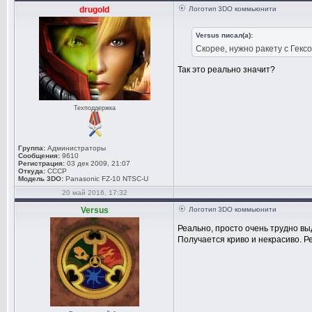
drugold
Логотип 3DO коммьюнити
Versus писал(а):
Скорее, нужно ракету с Гекс
Так это реально значит?
Техподдержка
Группа:
Администраторы
Сообщения:
9610
Регистрация:
03 дек 2009, 21:07
Откуда:
СССР
Модель 3DO:
Panasonic FZ-10 NTSC-U
20 май 2016, 17:32
Versus
Логотип 3DO коммьюнити
Реально, просто очень трудно вы
Получается криво и некрасиво. Р