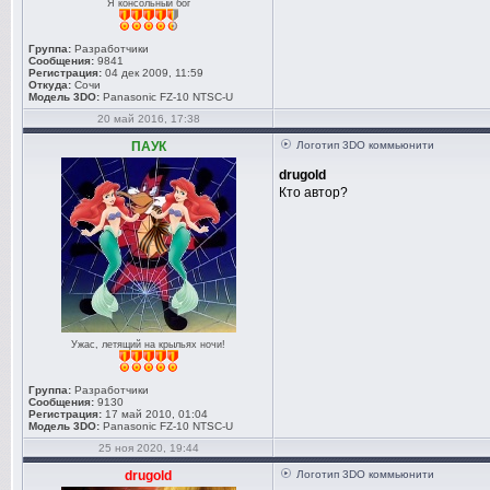
Я консольный бог
Группа:
Разработчики
Сообщения:
9841
Регистрация:
04 дек 2009, 11:59
Откуда:
Сочи
Модель 3DO:
Panasonic FZ-10 NTSC-U
20 май 2016, 17:38
ПАУК
Логотип 3DO коммьюнити
drugold
Кто автор?
Ужас, летящий на крыльях ночи!
Группа:
Разработчики
Сообщения:
9130
Регистрация:
17 май 2010, 01:04
Модель 3DO:
Panasonic FZ-10 NTSC-U
25 ноя 2020, 19:44
drugold
Логотип 3DO коммьюнити