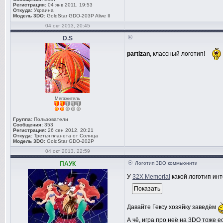
Регистрация:
04 янв 2011, 19:53
Откуда:
Украина
Модель 3DO:
GoldStar GDO-203P Alive II
04 окт 2013, 20:45
D.S
partizan
, классный логотип!
Мегажитель
Группа:
Пользователи
Сообщения:
353
Регистрация:
26 сен 2012, 20:21
Откуда:
Третья планета от Солнца
Модель 3DO:
GoldStar GDO-202P
04 окт 2013, 22:59
ПАУК
Логотип 3DO коммьюнити
У
32X Memorial
какой логотип инт
Давайте Гексу хозяйку заведём
А чё, игра про неё на 3DO тоже е