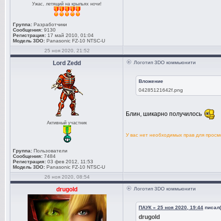
Ужас, летящий на крыльях ночи!
Группа:
Разработчики
Сообщения:
9130
Регистрация:
17 май 2010, 01:04
Модель 3DO:
Panasonic FZ-10 NTSC-U
25 ноя 2020, 21:52
Lord Zedd
Логотип 3DO коммьюнити
Вложение
04285121642f.png
Блин, шикарно получилось
Активный участник
У вас нет необходимых прав для прос
Группа:
Пользователи
Сообщения:
7484
Регистрация:
03 фев 2012, 11:53
Модель 3DO:
Panasonic FZ-10 NTSC-U
26 ноя 2020, 08:54
drugold
Логотип 3DO коммьюнити
ПАУК » 25 ноя 2020, 19:44
писал(
drugold