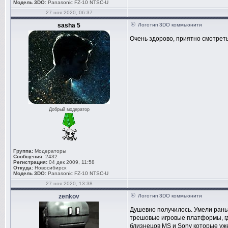
Модель 3DO:
Panasonic FZ-10 NTSC-U
27 ноя 2020, 06:37
sasha 5
Логотип 3DO коммьюнити
Очень здорово, приятно смотреть
Добрый модератор
Группа:
Модераторы
Сообщения:
2432
Регистрация:
04 дек 2009, 11:58
Откуда:
Новосибирск
Модель 3DO:
Panasonic FZ-10 NTSC-U
27 ноя 2020, 13:38
zenkov
Логотип 3DO коммьюнити
Душевно получилось. Умели раньш
трешовые игровые платформы, гд
близнецов MS и Sony которые уже