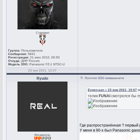
Старожил
Группа:
Пользователи
Сообщения:
5841
Регистрация:
21 июн 2010, 06:50
Откуда:
ДНР Россия
Модель 3DO:
Panasonic FZ-1 NTSC-U
23 янв 2021, 15:07
Ryudo
Логотип 3DO коммьюнити
Evgen-san » 23 янв 2021, 15:07
п
телик
FUNAI
смотрелся бы лу
Где распространённая ? первый р
У меня в 90-x был Рanasonic gaoo
Мегажитель