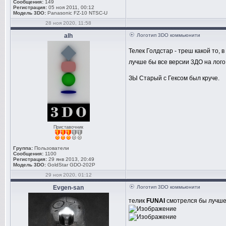
Сообщения:
149
Регистрация:
05 ноя 2011, 00:12
Модель 3DO:
Panasonic FZ-10 NTSC-U
28 ноя 2020, 11:58
alh
Логотип 3DO коммьюнити
Телек Голдстар - треш какой то,
лучше бы все версии 3ДО на лого 
ЗЫ Старый с Гексом был круче.
Приставочник
Группа:
Пользователи
Сообщения:
1100
Регистрация:
29 янв 2013, 20:49
Модель 3DO:
GoldStar GDO-202P
29 ноя 2020, 01:12
Evgen-san
Логотип 3DO коммьюнити
телик
FUNAI
смотрелся бы лучше,