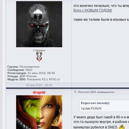
это конечно печально, что ты вп
Всех с НОВЫМ ГОДОМ!
такие же телики были в игровых 
Старожил
Группа:
Пользователи
Сообщения:
5841
Регистрация:
21 июн 2010, 06:50
Откуда:
ДНР Россия
Модель 3DO:
Panasonic FZ-1 NTSC-U
23 янв 2021, 16:24
drugold
Логотип 3DO коммьюнити
Evgen-san писал(а):
телик FUNAI
У моего деда был такой в 90-х и 
что-то пыхнуло внутри, в районе
каникулах рубился в SNES.