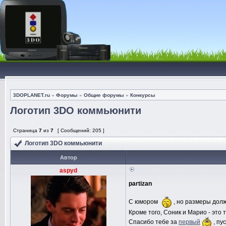
3DOPLANET.ru
»
Форумы
»
Общие форумы
»
Конкурсы
Логотип 3DO коммьюнити
Страница
7
из
7
[ Сообщений: 205 ]
Логотип 3DO коммьюнити
Автор
aspyd
partizan
С юмором
, но размеры дол
Кроме того, Соник и Марио - это 
Спасибо тебе за
первый
, пу