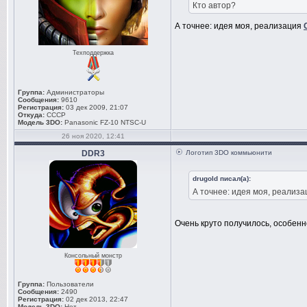
Кто автор?
А точнее: идея моя, реализация
Техподдержка
Группа:
Администраторы
Сообщения:
9610
Регистрация:
03 дек 2009, 21:07
Откуда:
СССР
Модель 3DO:
Panasonic FZ-10 NTSC-U
26 ноя 2020, 12:41
DDR3
Логотип 3DO коммьюнити
drugold писал(а):
А точнее: идея моя, реализа
Очень круто получилось, особенн
Консольный монстр
Группа:
Пользователи
Сообщения:
2490
Регистрация:
02 дек 2013, 22:47
Модель 3DO:
Нет