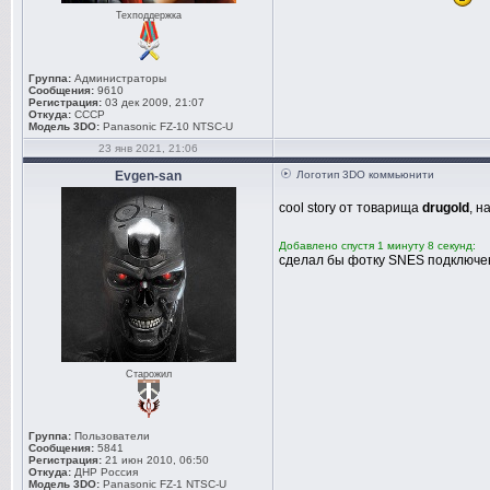
Техподдержка
Группа:
Администраторы
Сообщения:
9610
Регистрация:
03 дек 2009, 21:07
Откуда:
СССР
Модель 3DO:
Panasonic FZ-10 NTSC-U
23 янв 2021, 21:06
Evgen-san
Логотип 3DO коммьюнити
cool story от товарища
drugold
, н
Добавлено спустя 1 минуту 8 секунд:
сделал бы фотку SNES подключен
Старожил
Группа:
Пользователи
Сообщения:
5841
Регистрация:
21 июн 2010, 06:50
Откуда:
ДНР Россия
Модель 3DO:
Panasonic FZ-1 NTSC-U