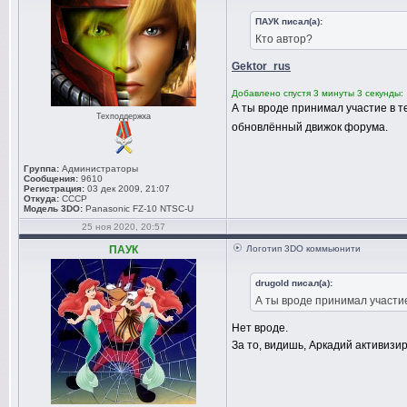
ПАУК писал(а):
Кто автор?
Gektor_rus
Добавлено спустя 3 минуты 3 секунды:
А ты вроде принимал участие в т
Техподдержка
обновлённый движок форума.
Группа:
Администраторы
Сообщения:
9610
Регистрация:
03 дек 2009, 21:07
Откуда:
СССР
Модель 3DO:
Panasonic FZ-10 NTSC-U
25 ноя 2020, 20:57
ПАУК
Логотип 3DO коммьюнити
drugold писал(а):
А ты вроде принимал участие
Нет вроде.
За то, видишь, Аркадий активиз