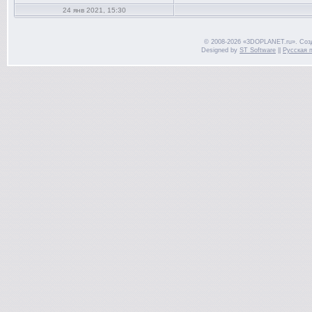
24 янв 2021, 15:30
© 2008-2026 «3DOPLANET.ru». Соз
Designed by
ST Software
||
Русская 