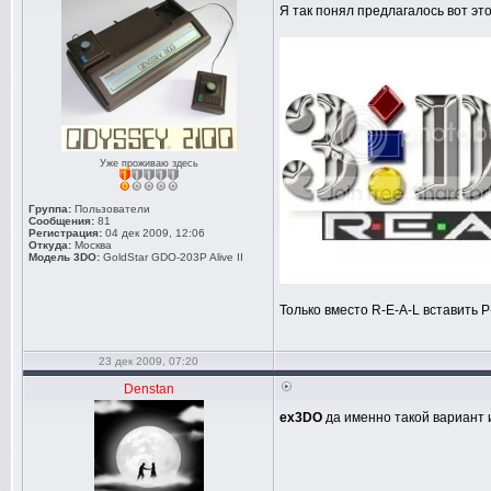
Я так понял предлагалось вот это
Уже проживаю здесь
Группа:
Пользователи
Сообщения:
81
Регистрация:
04 дек 2009, 12:06
Откуда:
Москва
Модель 3DO:
GoldStar GDO-203P Alive II
Только вместо R-E-A-L вставить P
23 дек 2009, 07:20
Denstan
ex3DO
да именно такой вариант и