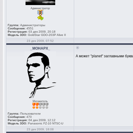
Администратор
Группа:
Администраторы
Сообщения:
4551
Регистрация:
03 дек 2009, 20:18
Модель 3DO:
GoldStar GDO-203P Alive II
23 дек 2009, 07:52
_MOHAPX_
А может "planet" заглавными бук
Мегажитель
Группа:
Пользователи
Сообщения:
470
Регистрация:
04 дек 2009, 12:12
Модель 3DO:
Panasonic FZ-10 NTSC-U
23 дек 2009, 18:08