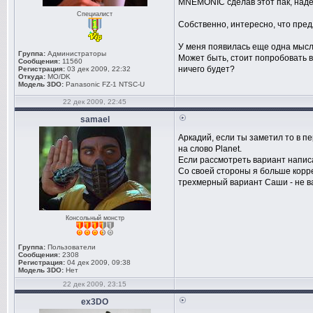
MNEMONIC сделав этот пак, надел
Специалист
Собственно, интересно, что пре
У меня появилась еще одна мысль 
Группа:
Администраторы
Может быть, стоит попробовать вз
Сообщения:
11560
ничего будет?
Регистрация:
03 дек 2009, 22:32
Откуда:
MO/DK
Модель 3DO:
Panasonic FZ-1 NTSC-U
22 дек 2009, 22:45
samael
Аркадий, если ты заметил то в п
на слово Planet.
Если рассмотреть вариант написа
Со своей стороны я больше корре
трехмерный вариант Саши - не ва
Консольный монстр
Группа:
Пользователи
Сообщения:
2308
Регистрация:
04 дек 2009, 09:38
Модель 3DO:
Нет
22 дек 2009, 23:15
ex3DO