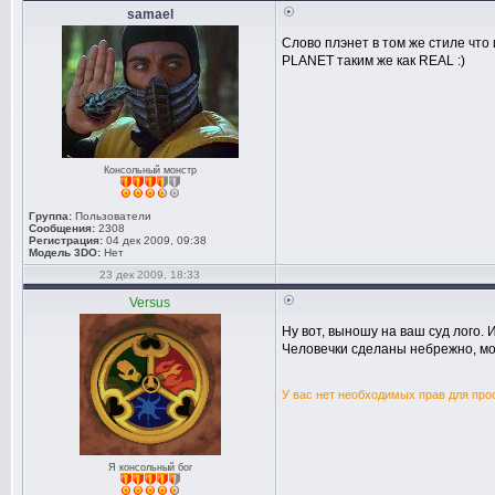
samael
Cлово плэнет в том же стиле что
PLANET таким же как REAL :)
Консольный монстр
Группа:
Пользователи
Сообщения:
2308
Регистрация:
04 дек 2009, 09:38
Модель 3DO:
Нет
23 дек 2009, 18:33
Versus
Ну вот, выношу на ваш суд лого. 
Человечки сделаны небрежно, мо
У вас нет необходимых прав для про
Я консольный бог