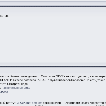
ается.
авится. Как-то очень длинно... Само лого "3DO" - хорошо сделано, и если отрез
PLANET" в стиле логотипа R-E-A-L с мультиплееров Panasonic. То есть, точно
атит". Смотреть надо.
ет:
в неизменном виде
форума
.
рый вот тут:
3DOPlanet emblem
тоже не очень. В частности, сразу бросается в