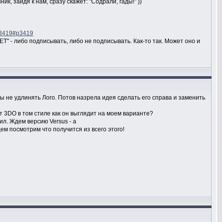
 зайдя к нам, сразу скажет: "Содрали, гады!" ))
=3419#p3419
ET" - либо подписывать, либо не подписывать. Как-то так. Может оно и
 не удлинять Лого. Потов назрела идея сделать его справа и заменить
т 3DO в том стиле как он выглядит на моем варианте?
ил. Ждем версию Versus - a
ем посмотрим что получится из всего этого!