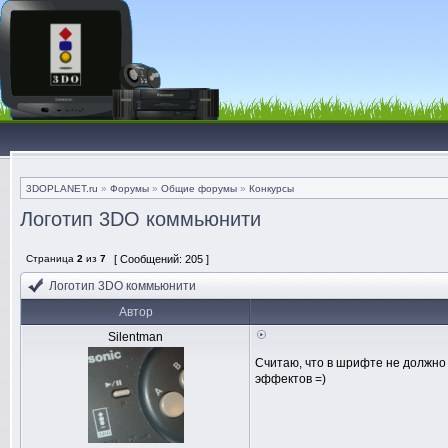
3DOPLANET.ru
»
Форумы
»
Общие форумы
»
Конкурсы
Логотип 3DO коммьюнити
Страница
2
из
7
[ Сообщений: 205 ]
Логотип 3DO коммьюнити
Автор
Silentman
Считаю, что в шрифте не должно 
эффектов =)