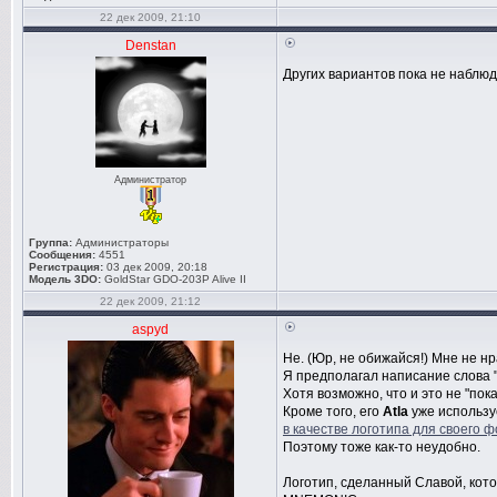
22 дек 2009, 21:10
Denstan
Других вариантов пока не наблюд
Администратор
Группа:
Администраторы
Сообщения:
4551
Регистрация:
03 дек 2009, 20:18
Модель 3DO:
GoldStar GDO-203P Alive II
22 дек 2009, 21:12
aspyd
Не. (Юр, не обижайся!) Мне не нр
Я предполагал написание слова "
Хотя возможно, что и это не "пок
Кроме того, его
Atla
уже использу
в качестве логотипа для своего 
Поэтому тоже как-то неудобно.
Логотип, сделанный Славой, кото