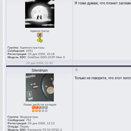
Я тоже думаю, что плэнет заглав
Администратор
Группа:
Администраторы
Сообщения:
4551
Регистрация:
03 дек 2009, 20:18
Модель 3DO:
GoldStar GDO-203P Alive II
22 дек 2009, 21:02
Silentman
Только не говорите, что этот лого
Ломаю джойстик взглядом
Группа:
Модераторы
Сообщения:
762
Регистрация:
04 дек 2009, 12:13
Откуда:
Пермь
Модель 3DO:
Panasonic FZ-10 NTSC-J