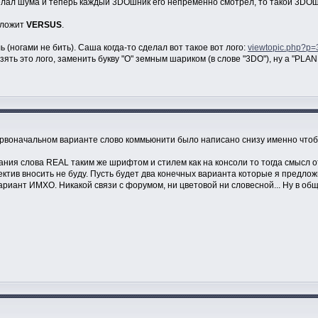
ал шума и теперь каждый 3DOшник его непременно смотрел, то такой 3DOшник,
дложит
VERSUS
.
(ногами не бить). Саша когда-то сделал вот такое вот лого:
viewtopic.php?p
ять это лого, заменить букву "О" земным шариком (в слове "3DO"), ну а "PLAN
ервоначальном варианте слово коммьюнити было написано снизу именно чтобы
ния слова REAL таким же шрифтом и стилем как на консоли то тогда смысл о
ктив вносить не буду. Пусть будет два конечных варианта которые я предлож
риант ИМХО. Никакой связи с форумом, ни цветовой ни словесной... Ну в общ