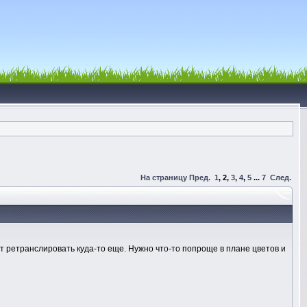
На страницу
Пред.
1
,
2
,
3
,
4
,
5
...
7
След.
ет ретранслировать куда-то еще. Нужно что-то попроще в плане цветов и