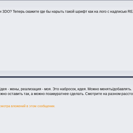
 и 3DO? Теперь скажите где бы нарыть такой шрифт как на лого с надписью R
Идея - жены, реализация - моя. Это набросок, идея. Можно менять/добавлять.
жно оставить так, а можно поаккуратнее сделать. Смотрите на разном расст
смотра вложений в этом сообщении.