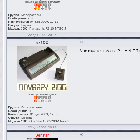
Ломаю джойстик взглядом
Группа:
Модераторы
Сообщения:
762
Регистрация:
04 дек 2009, 12:13
Откуда:
Пермь
Модель 3DO:
Panasonic FZ-10 NTSC-J
22 дек 2009, 20:35
ex3DO
Мне кажется в слове P-L-A-N-E-T 
Уже проживаю здесь
Группа:
Пользователи
Сообщения:
81
Регистрация:
04 дек 2009, 12:06
Откуда:
Москва
Модель 3DO:
GoldStar GDO-203P Alive II
22 дек 2009, 20:37
Denstan