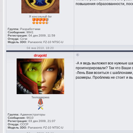
повышения образованности, посе
Я консольный бог
Группа:
Разработчики
Сообщения:
9841
Регистрация:
04 дек 2009, 11:59
Откуда:
Сочи
Модель 3DO:
Panasonic FZ-10 NTSC-U
04 янв 2010, 18:20
drugold
-А я ведь выложил все нужные ша
проигнорировали? Так что Ваши о
-Лень Вам возиться с шаблонами,
размеры. Проблема не стоит и вы
Техподдержка
Группа:
Администраторы
Сообщения:
9610
Регистрация:
03 дек 2009, 21:07
Откуда:
СССР
Модель 3DO:
Panasonic FZ-10 NTSC-U