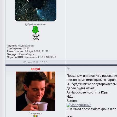
Добрый модератор
Группа:
Модераторы
Сообщения:
2432
Регистрация:
04 дек 2009, 11:58
Откуда:
Новосибирск
Модель 3DO:
Panasonic FZ-10 NTSC-U
03 янв 2010, 16:20
aspyd
Поскольку, инициатив с рисовани
несколькими имеющимися вариан
Я - "художник" (с полуторачасов
Далее будет отчет.
А) На основе логотипа Юры.
№1:
-
Screen:
- Не имел прозрачного фона и по
Специалист