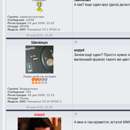
Silentman
Специалист
А как? еще один круг (диск) делат
Группа:
Администраторы
Сообщения:
11558
Регистрация:
03 дек 2009, 22:32
Откуда:
MO/DK
Модель 3DO:
Panasonic FZ-1 NTSC-U
04 янв 2010, 22:48
Silentman
aspyd
Зачем ещё один? Просто нужно хр
маленький кружок) такого же цвет
Ломаю джойстик взглядом
Группа:
Модераторы
Сообщения:
762
Регистрация:
04 дек 2009, 12:13
Откуда:
Пермь
Модель 3DO:
Panasonic FZ-10 NTSC-J
04 янв 2010, 22:56
aspyd
А мне и так нравится, кстати! ИМХ