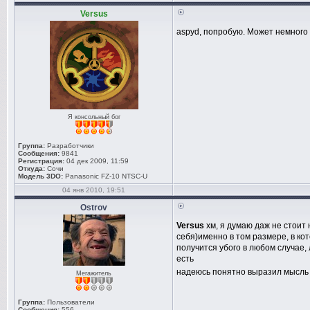
Versus
aspyd, попробую. Может немного
Я консольный бог
Группа:
Разработчики
Сообщения:
9841
Регистрация:
04 дек 2009, 11:59
Откуда:
Сочи
Модель 3DO:
Panasonic FZ-10 NTSC-U
04 янв 2010, 19:51
Ostrov
Versus
хм, я думаю даж не стоит 
себя)именно в том размере, в кот
получится убого в любом случае, 
есть
надеюсь понятно выразил мысл
Мегажитель
Группа:
Пользователи
Сообщения:
556