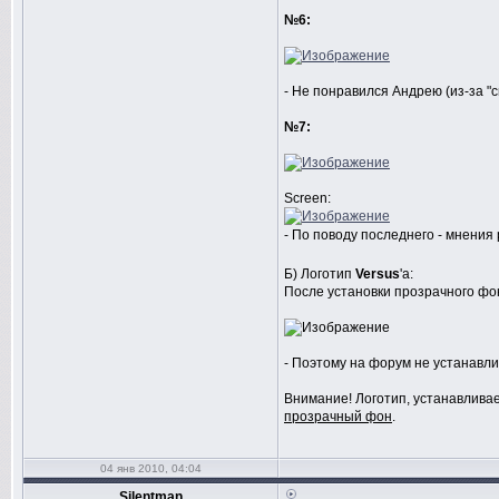
№6:
- Не понравился Андрею (из-за "
№7:
Screen:
- По поводу последнего - мнения
Б) Логотип
Versus
'а:
После установки прозрачного фон
- Поэтому на форум не устанавли
Внимание! Логотип, устанавлив
прозрачный фон
.
04 янв 2010, 04:04
Silentman