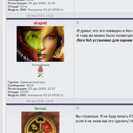
Регистрация:
04 дек 2009, 11:59
Откуда:
Сочи
Модель 3DO:
Panasonic FZ-10 NTSC-U
04 янв 2010, 13:32
drugold
-Я думал, что это очевидно и без
-К тому же можно было посмотрет
-
Лого №5 установил для оценки
Техподдержка
Группа:
Администраторы
Сообщения:
9610
Регистрация:
03 дек 2009, 21:07
Откуда:
СССР
Модель 3DO:
Panasonic FZ-10 NTSC-U
04 янв 2010, 13:37
Versus
Вы странные. Я не буду качать PS
если я не знаю как это сделать? 