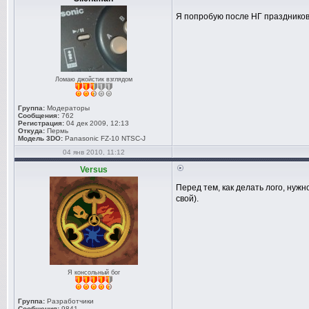
Я попробую после НГ праздников 
Ломаю джойстик взглядом
Группа:
Модераторы
Сообщения:
762
Регистрация:
04 дек 2009, 12:13
Откуда:
Пермь
Модель 3DO:
Panasonic FZ-10 NTSC-J
04 янв 2010, 11:12
Versus
Перед тем, как делать лого, нужн
свой).
Я консольный бог
Группа:
Разработчики
Сообщения:
9841