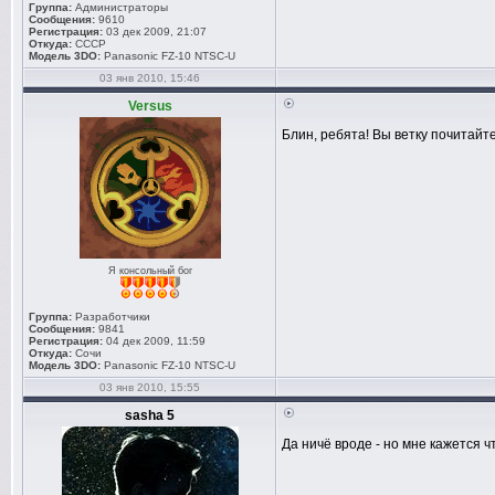
Группа:
Администраторы
Сообщения:
9610
Регистрация:
03 дек 2009, 21:07
Откуда:
СССР
Модель 3DO:
Panasonic FZ-10 NTSC-U
03 янв 2010, 15:46
Versus
Блин, ребята! Вы ветку почитайт
Я консольный бог
Группа:
Разработчики
Сообщения:
9841
Регистрация:
04 дек 2009, 11:59
Откуда:
Сочи
Модель 3DO:
Panasonic FZ-10 NTSC-U
03 янв 2010, 15:55
sasha 5
Да ничё вроде - но мне кажется 