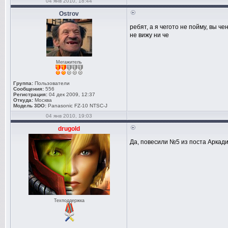
04 янв 2010, 18:44
Ostrov
ребят, а я чегото не пойму, вы ч
не вижу ни че
Мегажитель
Группа:
Пользователи
Сообщения:
556
Регистрация:
04 дек 2009, 12:37
Откуда:
Москва
Модель 3DO:
Panasonic FZ-10 NTSC-J
04 янв 2010, 19:03
drugold
Да, повесили №5 из поста Аркади
Техподдержка