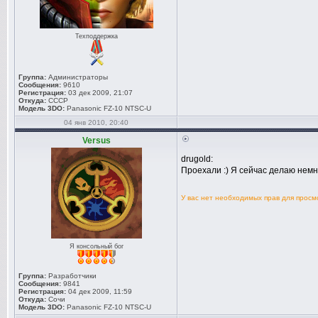
Техподдержка
Группа:
Администраторы
Сообщения:
9610
Регистрация:
03 дек 2009, 21:07
Откуда:
СССР
Модель 3DO:
Panasonic FZ-10 NTSC-U
04 янв 2010, 20:40
Versus
drugold:
Проехали :) Я сейчас делаю немн
У вас нет необходимых прав для прос
Я консольный бог
Группа:
Разработчики
Сообщения:
9841
Регистрация:
04 дек 2009, 11:59
Откуда:
Сочи
Модель 3DO:
Panasonic FZ-10 NTSC-U