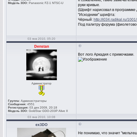
К сожалению, такие замечательны
Модель 3DO:
Panasonic FZ-1 NTSC-U
руки кривые.
(Шрифт нарисовал в программке д
"Исходники" шрифта:
Чёрный:
http://i034.radikal.ru/1
Под палитру форума (фиолетово
03 янв 2010, 05:20
Denstan
Вот лого Аркадия с примочками.
Администратор
Группа:
Администраторы
Сообщения:
4551
Регистрация:
03 дек 2009, 20:18
Модель 3DO:
GoldStar GDO-203P Alive II
03 янв 2010, 10:08
ex3DO
Не понимаю, что значит "мельте