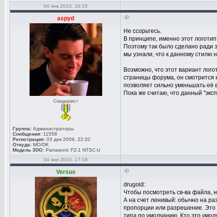
04 янв 2010, 16:15
aspyd
Не ссорьтесь.
В принципе, именно этот логотип 
Поэтому так было сделано ради э
мы узнали, что к данному стилю
Возможно, что этот вариант лого
страницы форума, он смотрится 
позволяет сильно уменьшать её в
Пока же считаю, что данный "экс
Специалист
Группа:
Администраторы
Сообщения:
11558
Регистрация:
03 дек 2009, 22:32
Откуда:
MO/DK
Модель 3DO:
Panasonic FZ-1 NTSC-U
04 янв 2010, 17:18
Versus
drugold:
Чтобы посмотреть св-ва файла, н
А на счет ленивый: обычно на ра
пропорции или разрешение. Это н
типа по умолчанию. Кто это умолч