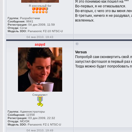
Я это понимаю как пошел на ***
Во-первых, я не отмазывался.
Я консольный бог
Во-вторых, с чего это вы меня л
В-третьих, ничего я не раздувал
Группа:
Разработчики
вселенных.
Сообщения:
9841
Регистрация:
04 дек 2009, 11:59
Откуда:
Сочи
Модель 3DO:
Panasonic FZ-10 NTSC-U
04 янв 2010, 19:43
aspyd
Versus
Попробуй сам сконвертить свой л
запустил фотошоп в первый раз в
Тогда можно будет попробовать п
Специалист
Группа:
Администраторы
Сообщения:
11558
Регистрация:
03 дек 2009, 22:32
Откуда:
MO/DK
Модель 3DO:
Panasonic FZ-1 NTSC-U
04 янв 2010, 19:49