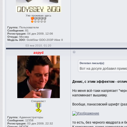
Уже проживаю здесь
Группа:
Пользователи
Сообщения:
81
Регистрация:
04 дек 2009, 12:06
Откуда:
Москва
Модель 3DO:
GoldStar GDO-203P Alive II
03 янв 2010, 01:20
aspyd
Denstan писал(а):
Вот на досуге добавил примо
Денис, с этим эффектом - отлич
Но меня всё-таки напрягает "чер
напоминает вышивку.
Специалист
Вообще, панасовский шрифт (раз 
Группа:
Администраторы
Сообщения:
11558
то есть, без черного квадрата и 
Регистрация:
03 дек 2009, 22:32
Откуда:
MO/DK