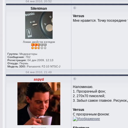
04 янв 2010, 20:52
Silentman
Versus
Мне нравится. Точку посередине 
Ломаю джойстик взглядом
Группа:
Модераторы
Сообщения:
762
Регистрация:
04 дек 2009, 12:13
Откуда:
Пермь
Модель 3DO:
Panasonic FZ-10 NTSC-J
04 янв 2010, 21:49
aspyd
Напоминаю.
1. Прозрачный фон;
2. 270х70 пикселей;
3. Забыл самое главное. Рисунок 
Versus
С прозрачным фоном: