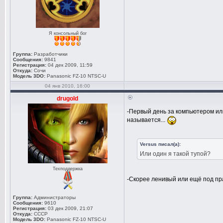
Я консольный бог
Группа:
Разработчики
Сообщения:
9841
Регистрация:
04 дек 2009, 11:59
Откуда:
Сочи
Модель 3DO:
Panasonic FZ-10 NTSC-U
04 янв 2010, 16:00
drugold
-Первый день за компьютером или
называется...
Versus писал(а):
Или один я такой тупой?
Техподдержка
-Скорее ленивый или ещё под п
Группа:
Администраторы
Сообщения:
9610
Регистрация:
03 дек 2009, 21:07
Откуда:
СССР
Модель 3DO:
Panasonic FZ-10 NTSC-U