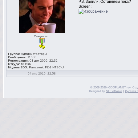
P.S. Залили. Оставляем пока?
Screen:
Специалист
Группа:
Администраторы
Сообщения:
11558
Регистрация:
03 дек 2009, 22:32
Откуда:
MO/DK
Модель 3DO:
Panasonic FZ-1 NTSC-U
04 янв 2010, 22:58
© 2008-2026 «3DOPLANET.ru». Соз
Designed by
ST Software
||
Русская 