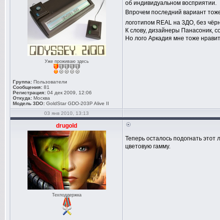
об индивидуальном восприятии.
Впрочем последний вариант тож
логотипом REAL на 3ДО, без чёрн
К слову, дизайнеры Панасоник, со
Но лого Аркадия мне тоже нрави
Уже проживаю здесь
Группа:
Пользователи
Сообщения:
81
Регистрация:
04 дек 2009, 12:06
Откуда:
Москва
Модель 3DO:
GoldStar GDO-203P Alive II
03 янв 2010, 13:13
drugold
Теперь осталось подогнать этот л
цветовую гамму.
Техподдержка