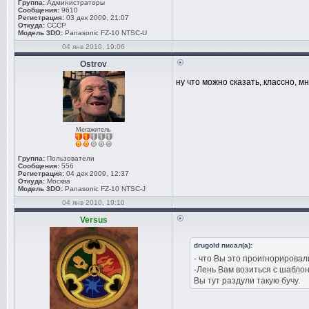
Группа:
Администраторы
Сообщения:
9610
Регистрация:
03 дек 2009, 21:07
Откуда:
СССР
Модель 3DO:
Panasonic FZ-10 NTSC-U
04 янв 2010, 19:06
Ostrov
ну что можно сказать, классно, м
Мегажитель
Группа:
Пользователи
Сообщения:
556
Регистрация:
04 дек 2009, 12:37
Откуда:
Москва
Модель 3DO:
Panasonic FZ-10 NTSC-J
04 янв 2010, 19:10
Versus
drugold писал(а):
- что Вы это проигнорировал
-Лень Вам возиться с шабло
Вы тут раздули такую бучу.