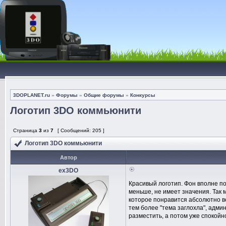
3DOPLANET.ru
»
Форумы
»
Общие форумы
»
Конкурсы
Логотип 3DO коммьюнити
Страница
3
из
7
[ Сообщений: 205 ]
Логотип 3DO коммьюнити
Автор
ex3DO
Красивый логотип. Фон вполне по
меньше, не имеет значения. Так м
которое понравится абсолютно вс
тем более "тема заглохла", админ
разместить, а потом уже спокойно