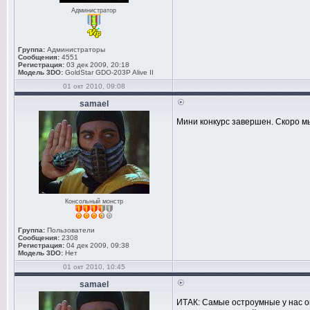
Администратор
Группа:
Администраторы
Сообщения:
4551
Регистрация:
03 дек 2009, 20:18
Модель 3DO:
GoldStar GDO-203P Alive II
01 окт 2010, 09:08
samael
Мини конкурс завершен. Скоро мы
Консольный монстр
Группа:
Пользователи
Сообщения:
2308
Регистрация:
04 дек 2009, 09:38
Модель 3DO:
Нет
01 окт 2010, 10:45
samael
ИТАК: Самые остроумные у нас ок