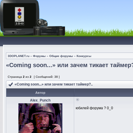
3DOPLANET.ru
»
Форумы
»
Общие форумы
»
Конкурсы
«Coming soon...» или зачем тикает таймер?
Страница
2
из
2
[ Сообщений: 38 ]
«Coming soon...» или зачем тикает таймер?..
Автор
Alex_Punch
юбилей форума ? 0_0