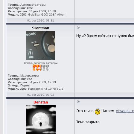
Группа:
Администраторы
Сообщения:
4551
Регистрация:
03 дек 2009, 20:18
Модель 3DO:
GoldStar GDO-203P Alive II
01 окт 2010, 08:31
Silentman
Ну и? Зачем счётчик то нужен бы
Ломаю джойстик взглядом
Группа:
Модераторы
Сообщения:
762
Регистрация:
04 дек 2009, 12:13
Откуда:
Пермь
Модель 3DO:
Panasonic FZ-10 NTSC-J
01 окт 2010, 09:02
Denstan
Это точно
Читаем:
viewtopic
Тема закрыта.