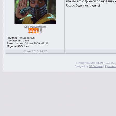
что мы его с Днюхой поздравить х
Скоро будут награды :)
Консольный монстр
Группа:
Пользователи
Сообщения:
2308
Регистрация:
04 дек 2009, 09:38
Модель 3DO:
Нет
01 окт 2010, 16:47
© 2008-2026 «3DOPLANET.ru». Соз
Designed by
ST Software
||
Русская 