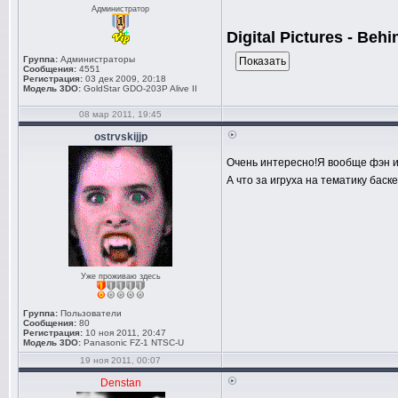
Администратор
Digital Pictures - Behi
Группа:
Администраторы
Сообщения:
4551
Регистрация:
03 дек 2009, 20:18
Модель 3DO:
GoldStar GDO-203P Alive II
08 мар 2011, 19:45
ostrvskijjp
Очень интересно!Я вообще фэн и
А что за игруха на тематику бас
Уже проживаю здесь
Группа:
Пользователи
Сообщения:
80
Регистрация:
10 ноя 2011, 20:47
Модель 3DO:
Panasonic FZ-1 NTSC-U
19 ноя 2011, 00:07
Denstan