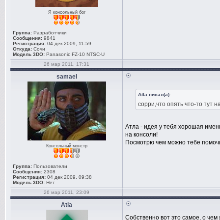
Я консольный бог
Группа:
Разработчики
Сообщения:
9841
Регистрация:
04 дек 2009, 11:59
Откуда:
Сочи
Модель 3DO:
Panasonic FZ-10 NTSC-U
26 мар 2011, 17:31
samael
Atla писал(а):
сорри,что опять что-то тут 
Атла - идея у тебя хорошая имен
на консоли!
Посмотрю чем можно тебе помоч
Консольный монстр
Группа:
Пользователи
Сообщения:
2308
Регистрация:
04 дек 2009, 09:38
Модель 3DO:
Нет
26 мар 2011, 23:09
Atla
Собственно вот это самое, о чем 