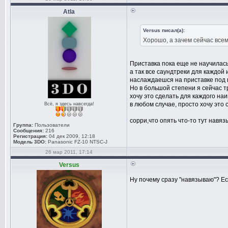
Atla
Versus писал(а):
Хорошо, а зачем сейчас все
Приставка пока еще не научилась
а так все саундтреки для каждой
наслаждаешся на приставке под г
Но в большой степени я сейчас т
хочу это сделать для каждого на
в любом случае, просто хочу это 
Всё, я здесь навсегда!
сорри,что опять что-то тут навя
Группа:
Пользователи
Сообщения:
216
Регистрация:
04 дек 2009, 12:18
Модель 3DO:
Panasonic FZ-10 NTSC-J
26 мар 2011, 17:14
Versus
Ну почему сразу "навязываю"? Е