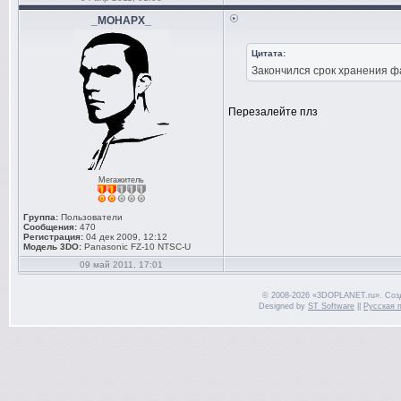
_MOHAPX_
Цитата:
Закончился срок хранения фа
Перезалейте плз
Мегажитель
Группа:
Пользователи
Сообщения:
470
Регистрация:
04 дек 2009, 12:12
Модель 3DO:
Panasonic FZ-10 NTSC-U
09 май 2011, 17:01
© 2008-2026 «3DOPLANET.ru». Соз
Designed by
ST Software
||
Русская 