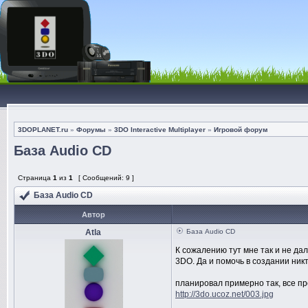
3DOPLANET.ru
»
Форумы
»
3DO Interactive Multiplayer
»
Игровой форум
База Audio CD
Страница
1
из
1
[ Сообщений: 9 ]
База Audio CD
Автор
Atla
База Audio CD
К сожалению тут мне так и не д
3DO. Да и помочь в создании ник
планировал примерно так, все п
http://3do.ucoz.net/003.jpg