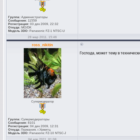
Группа:
Администраторы
Сообщения:
11559
Регистрация:
03 дек 2009, 22:32
Откуда:
MO/DK
Модель 3DO:
Panasonic FZ-1 NTSC-U
28 мар 2011, 15:46
ross_nikitin
Господа, может тему в техничес
Супермодератор
Группа:
Супермодераторы
Сообщения:
8101
Регистрация:
04 дек 2009, 12:31
Откуда:
Германия, г.Урмитц
Модель 3DO:
Panasonic FZ-10 NTSC-J
04 апр 2011, 01:08