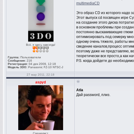
multimediaCD
Это образ CD из которого надо за
Этот выпуск сd посвящен игре Cyb
на создание этого диска потрати
в основном проблемы при создан
постоянно выскакивающие глюки и
оптимизировать под семерку мно
одному очень тяжело, работы мно
Всё, я здесь навсегда!
сведение каналов,процесс оптим
поэтому даже не представляю, во
теоретически все просто,а как нач
Группа:
Пользователи
P.S. когда дойдете до необходимо
Сообщения:
216
Регистрация:
04 дек 2009, 12:18
Модель 3DO:
Panasonic FZ-10 NTSC-J
27 мар 2011, 22:18
aspyd
Atla
Дай password, плиз.
Специалист