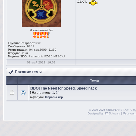
дают.
Я консольный бог
Группа:
Разработчики
Сообщения:
9841
Регистрация:
04 дек 2009, 11:59
Откуда:
Сочи
Модель 3DO:
Panasonic FZ-10 NTSC-U
08 май 2013, 16:02
Похожие темы
Темы
[3DO] The Need for Speed. Speed hack
[ На страницу:
1
,
2
]
в форуме
Образы игр
© 2008-2026 «3DOPLANET.ru». Соз
Designed by
ST Software
||
Русская 