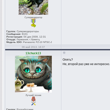
Супермодератор
Группа:
Супермодераторы
Сообщения:
8101
Регистрация:
04 дек 2009, 12:31
Откуда:
Германия, г.Урмитц
Модель 3DO:
Panasonic FZ-10 NTSC-J
06 май 2013, 18:37
13chuck13
Опять?
Не, второй раз уже не интересно
Лучший техник
Группа:
Разработчики