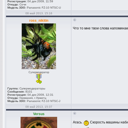
Регистрация:
04 дек 2009, 11:59
Откуда:
Сочи
Модель 3DO:
Panasonic FZ-10 NTSC-U
08 май 2013, 15:16
ross_nikitin
Что то мне твои слова напоминаю
Супермодератор
Группа:
Супермодераторы
Сообщения:
8101
Регистрация:
04 дек 2009, 12:31
Откуда:
Германия, г.Урмитц
Модель 3DO:
Panasonic FZ-10 NTSC-J
08 май 2013, 15:37
Versus
Агась.
Скорость машины набир