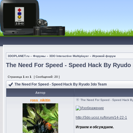
3DOPLANET.ru
»
Форумы
»
3DO Interactive Multiplayer
»
Игровой форум
The Need For Speed - Speed Hack By Ryudo
Страница
1
из
1
[ Сообщений: 20 ]
The Need For Speed - Speed Hack By Ryudo 3do Team
Автор
ross_nikitin
The Need For Speed - Speed Hack B
http://3do.ucoz.ru/forum/14-22-1
Играем и обсуждаем.