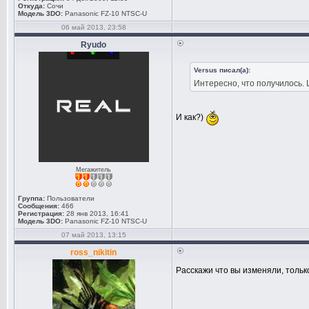
Откуда:
Сочи
Модель 3DO:
Panasonic FZ-10 NTSC-U
06 май 2013, 23:58
Ryudo
Versus писал(а):
Интересно, что получилось.
И как?)
Мегажитель
Группа:
Пользователи
Сообщения:
466
Регистрация:
28 янв 2013, 16:41
Модель 3DO:
Panasonic FZ-10 NTSC-U
07 май 2013, 13:15
ross_nikitin
Расскажи что вы изменяли, тольк