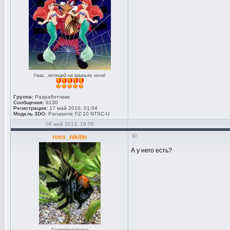
Ужас, летящий на крыльях ночи!
Группа:
Разработчики
Сообщения:
9130
Регистрация:
17 май 2010, 01:04
Модель 3DO:
Panasonic FZ-10 NTSC-U
06 май 2013, 18:56
ross_nikitin
А у него есть?