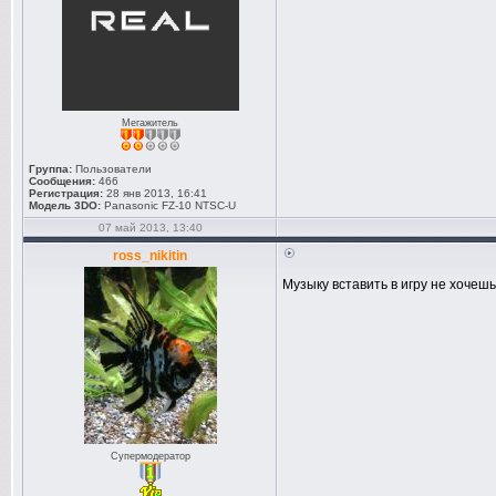
Мегажитель
Группа:
Пользователи
Сообщения:
466
Регистрация:
28 янв 2013, 16:41
Модель 3DO:
Panasonic FZ-10 NTSC-U
07 май 2013, 13:40
ross_nikitin
Музыку вставить в игру не хочешь
Супермодератор