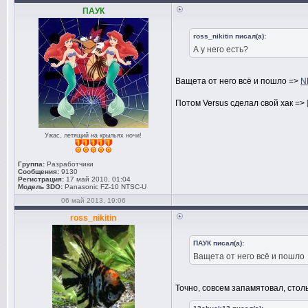
ПАУК
ross_nikitin писал(а):
А у него есть?
Ващета от него всё и пошло =>
N
Потом Versus сделал свой хак =>
Ужас, летящий на крыльях ночи!
Группа:
Разработчики
Сообщения:
9130
Регистрация:
17 май 2010, 01:04
Модель 3DO:
Panasonic FZ-10 NTSC-U
06 май 2013, 19:06
ross_nikitin
ПАУК писал(а):
Ващета от него всё и пошло
Точно, совсем запамятовал, стол