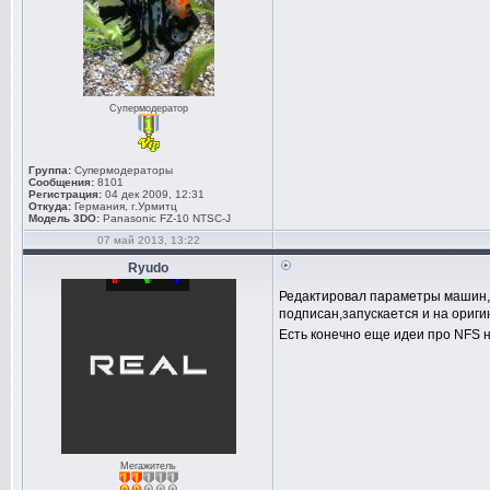
Супермодератор
Группа:
Супермодераторы
Сообщения:
8101
Регистрация:
04 дек 2009, 12:31
Откуда:
Германия, г.Урмитц
Модель 3DO:
Panasonic FZ-10 NTSC-J
07 май 2013, 13:22
Ryudo
Редактировал параметры машин,с
подписан,запускается и на ориги
Есть конечно еще идеи про NFS н
Мегажитель