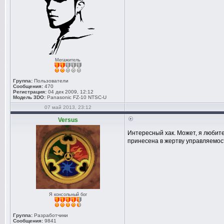
Мегажитель
Группа:
Пользователи
Сообщения:
470
Регистрация:
04 дек 2009, 12:12
Модель 3DO:
Panasonic FZ-10 NTSC-U
07 май 2013, 23:12
Versus
Интересный хак. Может, я любител
принесена в жертву управляемос
Я консольный бог
Группа:
Разработчики
Сообщения:
9841