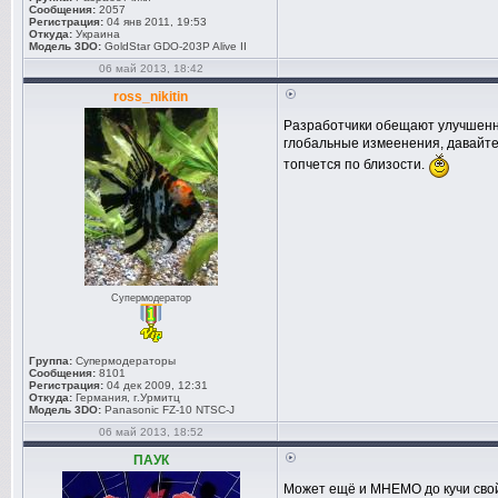
Сообщения:
2057
Регистрация:
04 янв 2011, 19:53
Откуда:
Украина
Модель 3DO:
GoldStar GDO-203P Alive II
06 май 2013, 18:42
ross_nikitin
Разработчики обещают улучшенны
глобальные измеенения, давайт
топчется по близости.
Супермодератор
Группа:
Супермодераторы
Сообщения:
8101
Регистрация:
04 дек 2009, 12:31
Откуда:
Германия, г.Урмитц
Модель 3DO:
Panasonic FZ-10 NTSC-J
06 май 2013, 18:52
ПАУК
Может ещё и МНЕМО до кучи свой