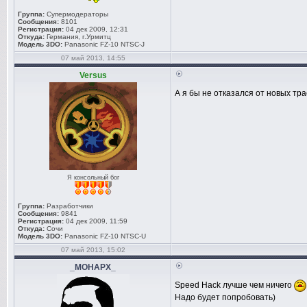
Группа:
Супермодераторы
Сообщения:
8101
Регистрация:
04 дек 2009, 12:31
Откуда:
Германия, г.Урмитц
Модель 3DO:
Panasonic FZ-10 NTSC-J
07 май 2013, 14:55
Versus
А я бы не отказался от новых тр
Я консольный бог
Группа:
Разработчики
Сообщения:
9841
Регистрация:
04 дек 2009, 11:59
Откуда:
Сочи
Модель 3DO:
Panasonic FZ-10 NTSC-U
07 май 2013, 15:02
_MOHAPX_
Speed Hack лучше чем ничего
Надо будет попробовать)