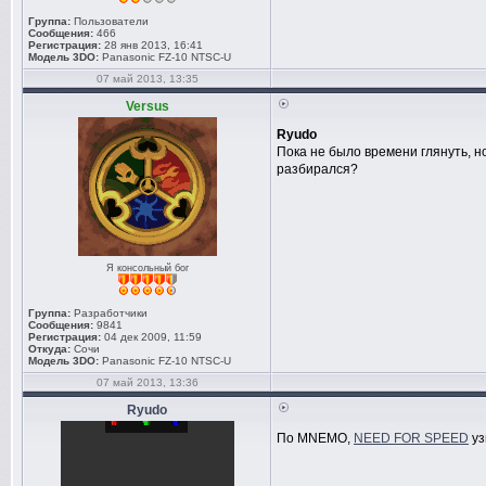
Группа:
Пользователи
Сообщения:
466
Регистрация:
28 янв 2013, 16:41
Модель 3DO:
Panasonic FZ-10 NTSC-U
07 май 2013, 13:35
Versus
Ryudo
Пока не было времени глянуть, н
разбирался?
Я консольный бог
Группа:
Разработчики
Сообщения:
9841
Регистрация:
04 дек 2009, 11:59
Откуда:
Сочи
Модель 3DO:
Panasonic FZ-10 NTSC-U
07 май 2013, 13:36
Ryudo
По MNEMO,
NEED FOR SPEED
уз