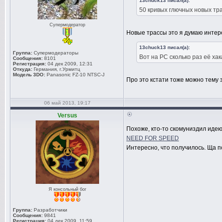
13chuck13 писал(а):
50 кривых глючных новых трас
Супермодератор
Новые трассы это я думаю интер
13chuck13 писал(а):
Группа:
Супермодераторы
Вот на PC сколько раз её хак
Сообщения:
8101
Регистрация:
04 дек 2009, 12:31
Откуда:
Германия, г.Урмитц
Модель 3DO:
Panasonic FZ-10 NTSC-J
Про это кстати тоже можно тему 
06 май 2013, 19:17
Versus
Похоже, кто-то скомуниздил иде
NEED FOR SPEED
Интересно, что получилось. Ща 
Я консольный бог
Группа:
Разработчики
Сообщения:
9841
Регистрация:
04 дек 2009, 11:59