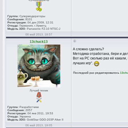
Супермодератор
Группа:
Супермодераторы
Сообщения:
8101
Регистрация:
04 дек 2009, 12:31
Откуда:
Германия, г.Урмитц
Модель 3DO:
Panasonic FZ-10 NTSC-J
06 май 2013, 18:57
13chuck13
А сложно сделать?
Методика отработана, бери и де
Вот на PC сколько раз её хакали,
лучших игр".
Последний раз редактировалось
13ch
Лучший техник
Группа:
Разработчики
Сообщения:
2057
Регистрация:
04 янв 2011, 19:53
Откуда:
Украина
Модель 3DO:
GoldStar GDO-203P Alive II
06 май 2013, 19:05