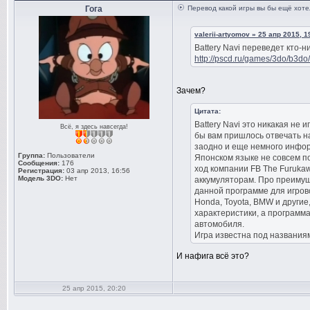
Гога
Перевод какой игры вы бы ещё хоте
valerii-artyomov » 25 апр 2015, 1
Battery Navi переведет кто-н
http://pscd.ru/games/3do/b3do/
Зачем?
Цитата:
Battery Navi это никакая не 
Всё, я здесь навсегда!
бы вам пришлось отвечать н
заодно и еще немного инфор
Группа:
Пользователи
Японском языке не совсем п
Сообщения:
176
ход компании FB The Furuka
Регистрация:
03 апр 2013, 16:56
Модель 3DO:
Нет
аккумуляторам. Про преимущ
данной программе для игров
Honda, Toyota, BMW и други
характеристики, а программа
автомобиля.
Игра известна под названиями:
И нафига всё это?
25 апр 2015, 20:20