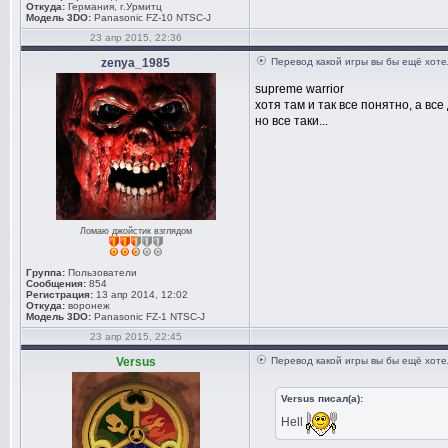
Откуда:
Германия, г.Урмитц
Модель 3DO:
Panasonic FZ-10 NTSC-J
23 апр 2015, 22:36
zenya_1985
Перевод какой игры вы бы ещё хоте
supreme warrior
хотя там и так все понятно, а вс
но все таки...
Ломаю джойстик взглядом
Группа:
Пользователи
Сообщения:
854
Регистрация:
13 апр 2014, 12:02
Откуда:
воронеж
Модель 3DO:
Panasonic FZ-1 NTSC-J
23 апр 2015, 22:45
Versus
Перевод какой игры вы бы ещё хоте
Versus писал(а):
Hell