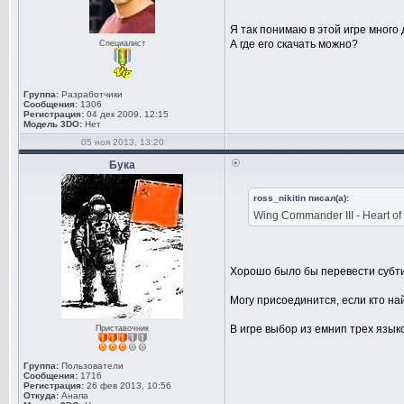
Я так понимаю в этой игре много 
А где его скачать можно?
Специалист
Группа:
Разработчики
Сообщения:
1306
Регистрация:
04 дек 2009, 12:15
Модель 3DO:
Нет
05 ноя 2013, 13:20
Бука
ross_nikitin писал(а):
Wing Commander III - Heart of 
Хорошо было бы перевести субт
Могу присоединится, если кто най
В игре выбор из емнип трех языко
Приставочник
Группа:
Пользователи
Сообщения:
1716
Регистрация:
26 фев 2013, 10:56
Откуда:
Анапа