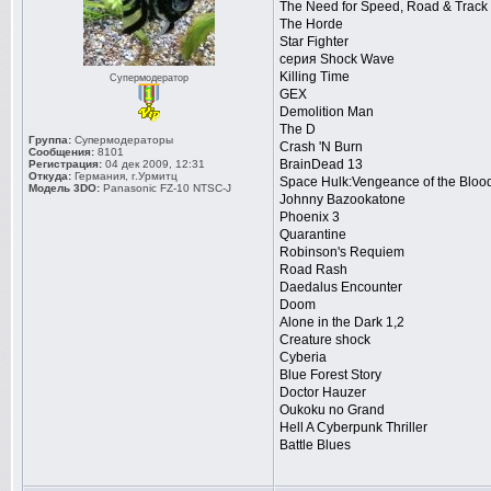
The Need for Speed, Road & Track
The Horde
Star Fighter
серия Shock Wave
Killing Time
Супермодератор
GEX
Demolition Man
The D
Группа:
Супермодераторы
Crash 'N Burn
Сообщения:
8101
BrainDead 13
Регистрация:
04 дек 2009, 12:31
Откуда:
Германия, г.Урмитц
Space Hulk:Vengeance of the Bloo
Модель 3DO:
Panasonic FZ-10 NTSC-J
Johnny Bazookatone
Phoenix 3
Quarantine
Robinson's Requiem
Road Rash
Daedalus Encounter
Doom
Alone in the Dark 1,2
Creature shock
Cyberia
Blue Forest Story
Doctor Hauzer
Oukoku no Grand
Hell A Cyberpunk Thriller
Battle Blues