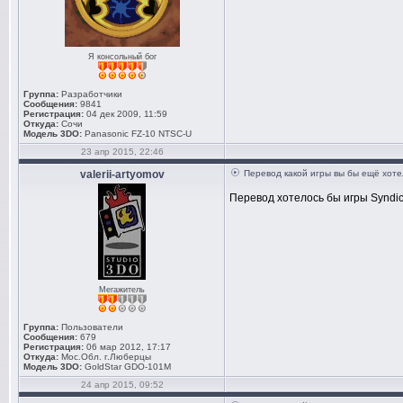
Я консольный бог
Группа:
Разработчики
Сообщения:
9841
Регистрация:
04 дек 2009, 11:59
Откуда:
Сочи
Модель 3DO:
Panasonic FZ-10 NTSC-U
23 апр 2015, 22:46
valerii-artyomov
Перевод какой игры вы бы ещё хоте
Перевод хотелось бы игры Syndica
Мегажитель
Группа:
Пользователи
Сообщения:
679
Регистрация:
06 мар 2012, 17:17
Откуда:
Мос.Обл. г.Люберцы
Модель 3DO:
GoldStar GDO-101M
24 апр 2015, 09:52