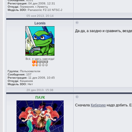
Сообщения:
8101
Регистрация:
04 дек 2009, 12:31
Откуда:
Германия, г.Урмитц
Модель 3DO:
Panasonic FZ-10 NTSC-J
05 ноя 2013, 20:14
Leonis
Да-да, а заодно и сравнить, везд
Всё, я здесь навсегда!
Группа:
Пользователи
Сообщения:
107
Регистрация:
11 дек 2009, 10:45
Откуда:
Кишинев
Модель 3DO:
Нет
20 дек 2013, 15:38
ПАУК
Сначала
Киберию
надо добить. Е