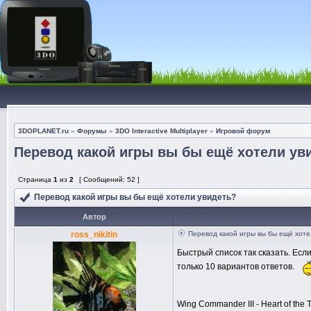
3DOPLANET.ru
»
Форумы
»
3DO Interactive Multiplayer
»
Игровой форум
Перевод какой игры вы бы ещё хотели ув
Страница
1
из
2
[ Сообщений: 52 ]
Перевод какой игры вы бы ещё хотели увидеть?
Автор
ross_nikitin
Перевод какой игры вы бы ещё хоте
Быстрый список так сказать. Есл
только 10 вариантов ответов.
Wing Commander III - Heart of the T