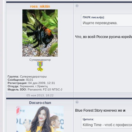
ross_nikitin
ПАУК писал(а):
Ищите переводчика.
Что, во всей Россеи русича коре
Супермодератор
Группа:
Супермодераторы
Сообщения:
8101
Регистрация:
04 дек 2009, 12:31
Откуда:
Германия, г.Урмитц
Модель 3DO:
Panasonic FZ-10 NTSC-J
05 ноя 2013, 18:22
Docuro-chan
Blue Forest Story конечно же
и
Цитата:
Killing Time - чтоб с профес