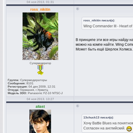
04 ноя 2013, 01:31
ross_nikitin
ross_nikitin писал(а):
Wing Commander III - Heart of 
В принципе эти все игры найду н
можно на компе найти. Wing Command
Может быть ещё Шерлок Холмса.
Супермодератор
Группа:
Супермодераторы
Сообщения:
8101
Регистрация:
04 дек 2009, 12:31
Откуда:
Германия, г.Урмитц
Модель 3DO:
Panasonic FZ-10 NTSC-J
04 ноя 2013, 13:27
aliast
13chuck13 писал(а):
Хочу Battle Blues на понятно
Согласен на английский.