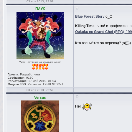
03 ноя 2013, 22:09
ПАУК
Blue Forest Story
о_О
Killing Time
- чтоб с профессиона
Oukoku no Grand Chef
(RPG), 199
Кто возьмётся за перевод? ;о)))))
Ужас, летящий на крыльях ночи!
Группа:
Разработчики
Сообщения:
9130
Регистрация:
17 май 2010, 01:04
Модель 3DO:
Panasonic FZ-10 NTSC-U
03 ноя 2013, 22:59
Versus
Hell