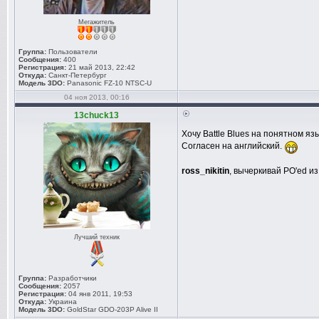
Мегажитель
Группа:
Пользователи
Сообщения:
400
Регистрация:
21 май 2013, 22:42
Откуда:
Санкт-Петербург
Модель 3DO:
Panasonic FZ-10 NTSC-U
04 ноя 2013, 00:16
13chuck13
Хочу Battle Blues на понятном яз
Согласен на английский.
ross_nikitin
, вычеркивай PO'ed из
Лучший техник
Группа:
Разработчики
Сообщения:
2057
Регистрация:
04 янв 2011, 19:53
Откуда:
Украина
Модель 3DO:
GoldStar GDO-203P Alive II