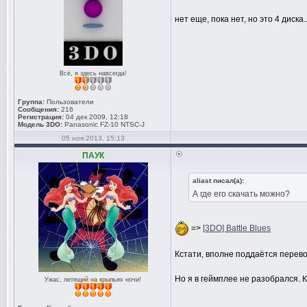
нет еще, пока нет, но это 4 диска
Всё, я здесь навсегда!
Группа:
Пользователи
Сообщения:
216
Регистрация:
04 дек 2009, 12:18
Модель 3DO:
Panasonic FZ-10 NTSC-J
05 ноя 2013, 15:13
ПАУК
aliast писал(а):
А где его скачать можно?
=>
[3DO] Battle Blues
Кстати, вполне поддаётся перев
Но я в геймплее не разобрался. 
Ужас, летящий на крыльях ночи!