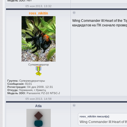
Модель 3DO:
Нет
05 ноя 2013, 13:32
ross_nikitin
Wing Commander III:Heart of the T
кандидатов на ПК сначало провер
Супермодератор
Группа:
Супермодераторы
Сообщения:
8101
Регистрация:
04 дек 2009, 12:31
Откуда:
Германия, г.Урмитц
Модель 3DO:
Panasonic FZ-10 NTSC-J
05 ноя 2013, 14:58
Atla
ross_nikitin писал(а):
Wing Commander III:Heart of t