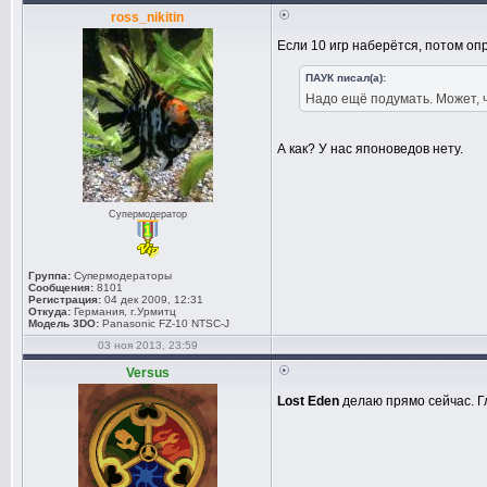
ross_nikitin
Если 10 игр наберётся, потом опр
ПАУК писал(а):
Надо ещё подумать. Может, ч
А как? У нас японоведов нету.
Супермодератор
Группа:
Супермодераторы
Сообщения:
8101
Регистрация:
04 дек 2009, 12:31
Откуда:
Германия, г.Урмитц
Модель 3DO:
Panasonic FZ-10 NTSC-J
03 ноя 2013, 23:59
Versus
Lost Eden
делаю прямо сейчас. Г