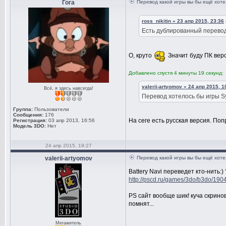
Гога
Перевод какой игры вы бы ещё хоте
ross_nikitin » 23 апр 2015, 23:36
Есть дублированный перевод 
О, круто
Значит буду ПК вер
Добавлено спустя 4 минуты 19 секунд:
valerii-artyomov » 24 апр 2015, 1
Всё, я здесь навсегда!
Перевод хотелось бы игры Syn
Группа:
Пользователи
Сообщения:
176
На сеге есть русская версия. По
Регистрация:
03 апр 2013, 16:56
Модель 3DO:
Нет
24 апр 2015, 19:27
valerii-artyomov
Перевод какой игры вы бы ещё хоте
Battery Navi переведет кто-нить:)
http://pscd.ru/games/3do/b3do/1904
PS сайт вообще шик! куча скринов
помнят...
Мегажитель