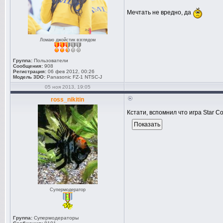
Мечтать не вредно, да
Ломаю джойстик взглядом
Группа:
Пользователи
Сообщения:
908
Регистрация:
06 фев 2012, 00:26
Модель 3DO:
Panasonic FZ-1 NTSC-J
05 ноя 2013, 19:05
ross_nikitin
Кстати, вспомнил что игра Star C
Супермодератор
Группа:
Супермодераторы