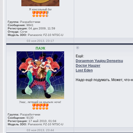
Я консольный бог
Группа:
Разработчики
Сообщения:
9841
Регистрация:
04 дек 2009, 11:59
Откуда:
Сочи
Модель 3DO:
Panasonic FZ-10 NTSC-U
03 ноя 2013, 23:17
ПАУК
Ещё:
Doraemon Yuujou Densetsu
Doctor Hauzer
Lost Eden
Надо ещё подумать. Может, что-н
Ужас, летящий на крыльях ночи!
Группа:
Разработчики
Сообщения:
9130
Регистрация:
17 май 2010, 01:04
Модель 3DO:
Panasonic FZ-10 NTSC-U
03 ноя 2013, 23:44