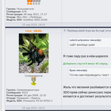
Группа:
Пользователи
Сообщения:
679
Регистрация:
06 мар 2012, 17:17
Откуда:
Мос.Обл. г.Люберцы
Модель 3DO:
GoldStar GDO-101M
25 апр 2015, 18:10
ross_nikitin
Перевод какой игры вы бы ещё хоте
valerii-artyomov писал(а):
сайт вообще шик!
Я тоже пару раз в нём шарился.
Добавлено спустя 9 минут 40 секунд:
Бука писал(а):
Готов сам переводить текст -
Супермодератор
Жаль что желания разбиваются об
Группа:
Супермодераторы
3DO прям сейчас ренессанс пере
Сообщения:
8101
Регистрация:
04 дек 2009, 12:31
копаются и достигают результато
Откуда:
Германия, г.Урмитц
Модель 3DO:
Panasonic FZ-10 NTSC-J
25 апр 2015, 19:11