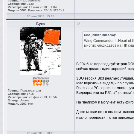
Группа:
Разработчики
Сообщения:
9130
Регистрация:
17 май 2010, 01:04
Модель 3DO:
Panasonic FZ-10 NTSC-U
05 ноя 2013, 15:18
Бука
ross_nikitin писал(а):
Wing Commander III:Heart of 
многих кандидатов на ПК сна
В 90х был перевод субтитров DO
сейчас делает один хороший тов
3DO версия ВК3 реально лучшая. 
Приставочник
Мас версию не видел, и по слухам 
Реальная РС версия немного луч
Группа:
Пользователи
Видеоролики на PS1 в "честном" 
Сообщения:
1716
Регистрация:
26 фев 2013, 10:56
Откуда:
Анапа
На "великом и могучем" есть фиго
Модель 3DO:
Нет
Даже мысли нет о полном голосо
нужно перевести. Готов присоед
05 ноя 2013, 18:13