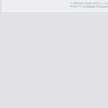
© 2008-2026 «3DOPLANET.ru». Соз
Designed by
ST Software
||
Русская 