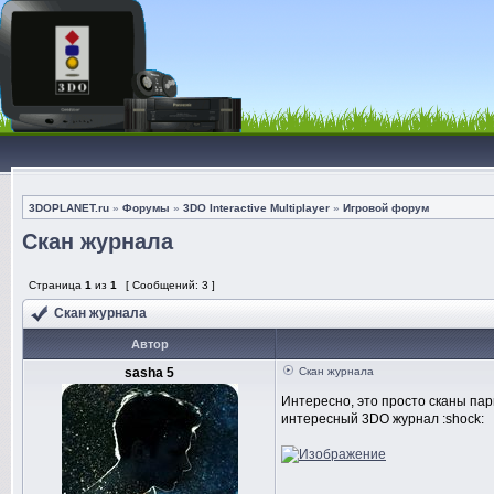
3DOPLANET.ru
»
Форумы
»
3DO Interactive Multiplayer
»
Игровой форум
Скан журнала
Страница
1
из
1
[ Сообщений: 3 ]
Скан журнала
Автор
sasha 5
Скан журнала
Интересно, это просто сканы па
интересный 3DO журнал :shock: