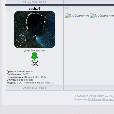
09 дек 2009, 01:06
sasha 5
Добрый модератор
Группа:
Модераторы
Сообщения:
2432
Регистрация:
04 дек 2009, 11:58
Откуда:
Новосибирск
Модель 3DO:
Panasonic FZ-10 NTSC-U
09 дек 2009, 01:08
© 2008-2026 «3DOPLANET.ru». Соз
Designed by
ST Software
||
Русская 