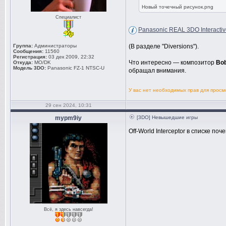
Новый точечный рисунок.png
Специалист
Panasonic REAL 3DO Interactiv
(В разделе "Diversions").
Группа:
Администраторы
Сообщения:
11560
Регистрация:
03 дек 2009, 22:32
Что интересно — композитор
Bob
Откуда:
MO/DK
Модель 3DO:
Panasonic FZ-1 NTSC-U
обращал внимания.
У вас нет необходимых прав для прос
29 сен 2024, 10:31
mypm9iy
[3DO] Невышедшие игры
Off-World Interceptor в списке поч
Всё, я здесь навсегда!