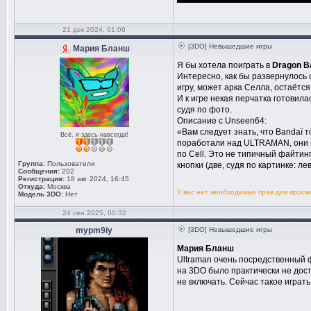
21 дек 2024, 01:06
[3DO] Невышедшие игры
Мария Бланш
Я бы хотела поиграть в
Dragon Ba
Интересно, как бы развернулось
игру, может арка Селла, остаётся
И к игре некая перчатка готовила
судя по фото.
Описание с Unseen64:
«Вам следует знать, что Bandaï т
Всё, я здесь навсегда!
поработали над ULTRAMAN, они на
по Cell. Это не типичный файтин
Группа:
Пользователи
кнопки (две, судя по картинке: л
Сообщения:
202
Регистрация:
18 авг 2024, 16:45
Откуда:
Москва
У вас нет необходимых прав для прос
Модель 3DO:
Нет
24 сен 2025, 00:32
mypm9iy
[3DO] Невышедшие игры
Мария Бланш
Ultraman очень посредственный ф
на 3DO было практически не дост
не включать. Сейчас такое играть