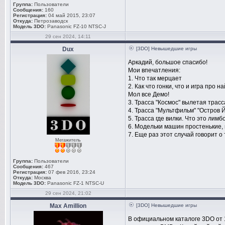
Группа:
Пользователи
Сообщения:
160
Регистрация:
04 май 2015, 23:07
Откуда:
Петрозаводск
Модель 3DO:
Panasonic FZ-10 NTSC-J
29 сен 2024, 14:11
Dux
[3DO] Невышедшие игры
Аркадий, большое спасибо!
Мои впечатления:
1. Что так мерцает
2. Как что гонки, что и игра про 
Мол все Демо!
3. Трасса "Космос" вылетая трасс
4. Трасса "Мультфильм" "Остров
5. Трасса где вилки. Что это лим
6. Модельки машин простенькие, 
7. Еще раз этот случай говорит о
Мегажитель
Группа:
Пользователи
Сообщения:
467
Регистрация:
07 фев 2016, 23:24
Откуда:
Москва
Модель 3DO:
Panasonic FZ-1 NTSC-U
29 сен 2024, 21:02
Max Amillion
[3DO] Невышедшие игры
В официальном каталоге 3DO от 1