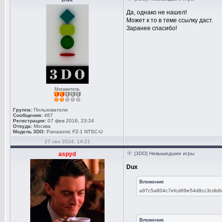
Да, однако не нашел!
Может к то в теме ссылку даст.
Заранее спасибо!
Мегажитель
Группа:
Пользователи
Сообщения:
467
Регистрация:
07 фев 2016, 23:24
Откуда:
Москва
Модель 3DO:
Panasonic FZ-1 NTSC-U
27 сен 2024, 14:21
aspyd
[3DO] Невышедшие игры
Dux
Вложение
a97c5a804c7efcd69e54d8cc3cdb8c
Вложение