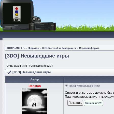
3DOPLANET.ru
»
Форумы
»
3DO Interactive Multiplayer
»
Игровой форум
[3DO] Невышедшие игры
Страница
5
из
5
[ Сообщений: 129 ]
[3DO] Невышедшие игры
Автор
Denstan
[3DO] Невышедшие игры
Список игр, которые должны был
Планировалось выпустить следующ
Список игр!!!