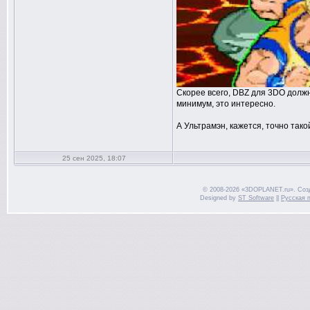
Скорее всего, DBZ для 3DO должн
минимум, это интересно.
А Ультрамэн, кажется, точно тако
25 сен 2025, 18:07
© 2008-2026 «3DOPLANET.ru». Соз
Designed by
ST Software
||
Русская 