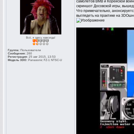
самолетов ВМВ и Корейской войны
скриншот Досовской игры, вышед
Что примечательно, анонсируется
выглядеть на практике на 3DOшно
Всё, я здесь навсегда!
Группа:
Пользователи
Сообщения:
260
Регистрация:
25 авг 2015, 13:53
Модель 3DO:
Panasonic FZ-1 NTSC-U