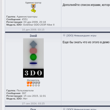
Администратор
Дополняйте список играми, котор
Группа:
Администраторы
Сообщения:
4551
Регистрация:
03 дек 2009, 20:18
Модель 3DO:
GoldStar GDO-203P Alive II
10 дек 2009, 03:15
Зной
[3DO] Невышедшие игры
Еще бы знать что из этого в демо
Мегажитель
Группа:
Пользователи
Сообщения:
397
Регистрация:
15 сен 2015, 11:01
Модель 3DO:
Нет
27 сен 2024, 03:25
Dux
[3DO] Невышедшие игры