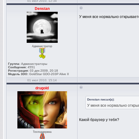
01 июл 2010, 12:34
Denstan
У меня все нормально открывается
Администратор
Группа:
Администраторы
Сообщения:
4551
Регистрация:
03 дек 2009, 20:18
Модель 3DO:
GoldStar GDO-203P Alive II
01 июл 2010, 15:14
drugold
Denstan писал(а):
У меня все нормально откры
Какой браузер у тебя?
Техподдержка