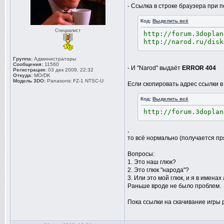
- Ссылка в строке браузера при п
Код:
Выделить всё
Специалист
http://forum.3doplan
http://narod.ru/disk
Группа:
Администраторы
Сообщения:
11560
- И "Narod" выдаёт
ERROR 404
Регистрация:
03 дек 2009, 22:32
Откуда:
MO/DK
Модель 3DO:
Panasonic FZ-1 NTSC-U
Если скопировать адрес ссылки в 
Код:
Выделить всё
http://forum.3doplan
,
то всё нормально (получается пр
Вопросы:
1. Это наш глюк?
2. Это глюк "народа"?
3. Или это мой глюк, и я в имена
Раньше вроде не было проблем.
Пока ссылки на скачивание игры р