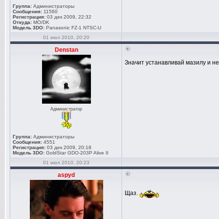
Группа:
Администраторы
Сообщения:
11560
Регистрация:
03 дек 2009, 22:32
Откуда:
MO/DK
Модель 3DO:
Panasonic FZ-1 NTSC-U
01 июл 2010, 20:20
Denstan
Значит устанавливай мазилу и не
Администратор
Группа:
Администраторы
Сообщения:
4551
Регистрация:
03 дек 2009, 20:18
Модель 3DO:
GoldStar GDO-203P Alive II
01 июл 2010, 20:23
aspyd
Щаз.