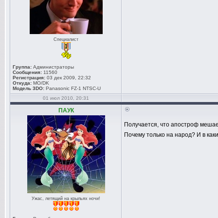
Специалист
Группа:
Администраторы
Сообщения:
11560
Регистрация:
03 дек 2009, 22:32
Откуда:
MO/DK
Модель 3DO:
Panasonic FZ-1 NTSC-U
01 июл 2010, 20:31
ПАУК
Получается, что апостроф меша
Почему только на народ? И в как
Ужас, летящий на крыльях ночи!