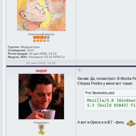
Консольный монстр
Группа:
Модераторы
Сообщения:
2115
Регистрация:
04 дек 2009, 14:22
Модель 3DO:
Panasonic FZ-10 NTSC-U
01 июл 2010, 16:26
aspyd
Хм-мм. Да, посмотрел. В Mozila Fi
Сборка Firefox у меня вот такая:
Код:
Выделить всё
Mozilla/5.0 (Windows
5.5 (build 02842) Fi
А вот в Opera и в IE7 - фигу.
Специалист