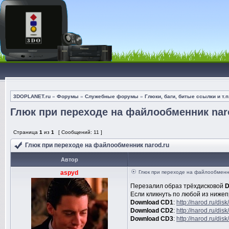
3DOPLANET.ru
»
Форумы
»
Служебные форумы
»
Глюки, баги, битые ссылки и т.п
Глюк при переходе на файлообменник nar
Страница
1
из
1
[ Сообщений: 11 ]
Глюк при переходе на файлообменник narod.ru
Автор
aspyd
Глюк при переходе на файлообменни
Перезалил образ трёхдисковой
D
Если кликнуть по любой из нижеп
Download CD1
:
http://narod.ru/di
Download CD2
:
http://narod.ru/di
Download CD3
:
http://narod.ru/di