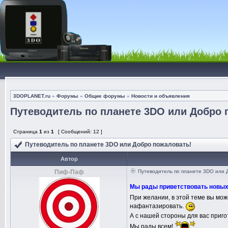
3DOPLANET.ru
»
Форумы
»
Общие форумы
»
Новости и объявления
Путеводитель по планете 3DO или Добро 
Страница
1
из
1
[ Сообщений: 12 ]
Путеводитель по планете 3DO или Добро пожаловать!
Автор
Пиф-Паф
Путеводитель по планете 3DO или 
Мы рады приветствовать новых 
При желании, в этой теме вы мож
нафантазировать.
А с нашей стороны для вас приг
Мы рады всем!