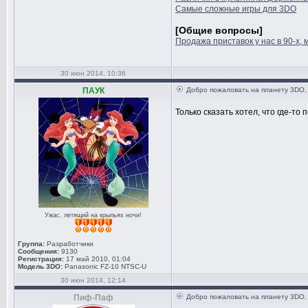
Самые сложные игры для 3DO
[Общие вопросы]
Продажа приставок у нас в 90-х, 
30 июн 2014, 10:36
ПАУК
Добро пожаловать на планету 3DO,
Только сказать хотел, что где-то
Ужас, летящий на крыльях ночи!
Группа:
Разработчики
Сообщения:
9130
Регистрация:
17 май 2010, 01:04
Модель 3DO:
Panasonic FZ-10 NTSC-U
30 июн 2014, 12:14
Пиф-Паф
Добро пожаловать на планету 3DO,