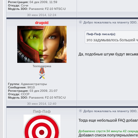
Регистрация:
04 дек 2009, 11:59
Откуда:
Сочи
Модель 3DO:
Panasonic FZ-10 NTSC-U
30 июн 2014, 12:24
drugold
Добро пожаловать на планету 3DO,
Пиф-Паф писал(а):
это задумывалось большей ч
Да, подобные штуки будут весьма
Техподдержка
Группа:
Администраторы
Сообщения:
9610
Регистрация:
03 дек 2009, 21:07
Откуда:
СССР
Модель 3DO:
Panasonic FZ-10 NTSC-U
30 июн 2014, 12:40
Пиф-Паф
Добро пожаловать на планету 3DO,
Тогда еще небольшой FAQ доба
Добавлено спустя 34 минуты 42 секунд
Добавил список популярных/интер