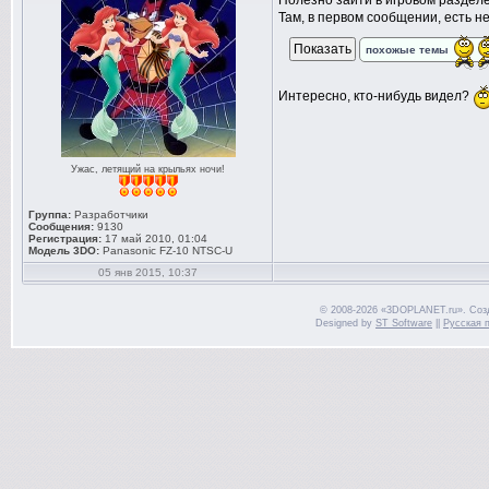
Полезно зайти в игровом раздел
Там, в первом сообщении, есть н
похожые темы
Интересно, кто-нибудь видел?
Ужас, летящий на крыльях ночи!
Группа:
Разработчики
Сообщения:
9130
Регистрация:
17 май 2010, 01:04
Модель 3DO:
Panasonic FZ-10 NTSC-U
05 янв 2015, 10:37
© 2008-2026 «3DOPLANET.ru». Соз
Designed by
ST Software
||
Русская 