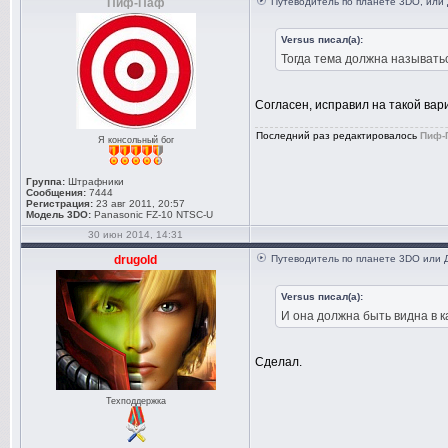
Пиф-Паф
Путеводитель по планете 3DO, или
Versus писал(а):
Тогда тема должна называть
Согласен, исправил на такой вар
Последний раз редактировалось
Пиф-
Я консольный бог
Группа:
Штрафники
Сообщения:
7444
Регистрация:
23 авг 2011, 20:57
Модель 3DO:
Panasonic FZ-10 NTSC-U
30 июн 2014, 14:31
drugold
Путеводитель по планете 3DO или 
Versus писал(а):
И она должна быть видна в 
Сделал.
Техподдержка