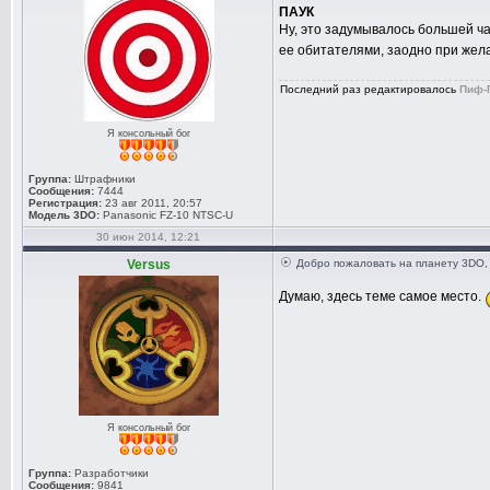
ПАУК
Ну, это задумывалось большей ч
ее обитателями, заодно при жела
Последний раз редактировалось
Пиф-
Я консольный бог
Группа:
Штрафники
Сообщения:
7444
Регистрация:
23 авг 2011, 20:57
Модель 3DO:
Panasonic FZ-10 NTSC-U
30 июн 2014, 12:21
Versus
Добро пожаловать на планету 3DO,
Думаю, здесь теме самое место.
Я консольный бог
Группа:
Разработчики
Сообщения:
9841