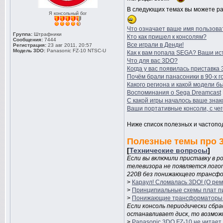
В следующих темах вы можете ра
Я консольный бог
Что oзначает ваше имя пользоват
Группа:
Штрафники
Кто как пришел к консолям?
Сообщения:
7444
Все играли в Денди!
Регистрация:
23 авг 2011, 20:57
Модель 3DO:
Panasonic FZ-10 NTSC-U
Как к вам попала SEGA? Ваши ис
Что для вас 3DO?
Когда у вас появилась приставка
Почём брали панасоники в 90-х г
Какого региона и какой модели б
Воспоминания о Sega Dreamcast
С какой игры началось ваше знак
Ваши портативные консоли, с чег
Ниже список полезных и частопо
Полезные темы про 
[
Технические вопросы
]
Если вы включили приставку в ро
телевизора не появляется логот
220В без понижающего трансф
>
Караул! Сломалась 3DO! (О рем
>
Принципиальные схемы плат пи
>
Понижающие трансформаторы 2
Если консоль периодически сбра
останавливает диск, то возможн
>
Panasonic 3DO FZ-10 не читает