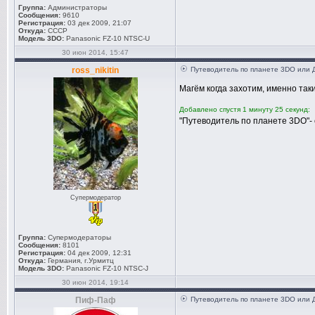
Группа:
Администраторы
Сообщения:
9610
Регистрация:
03 дек 2009, 21:07
Откуда:
СССР
Модель 3DO:
Panasonic FZ-10 NTSC-U
30 июн 2014, 15:47
ross_nikitin
Путеводитель по планете 3DO или 
Магём когда захотим, именно так
Добавлено спустя 1 минуту 25 секунд:
"Путеводитель по планете 3DO"-
Супермодератор
Группа:
Супермодераторы
Сообщения:
8101
Регистрация:
04 дек 2009, 12:31
Откуда:
Германия, г.Урмитц
Модель 3DO:
Panasonic FZ-10 NTSC-J
30 июн 2014, 19:14
Пиф-Паф
Путеводитель по планете 3DO или 