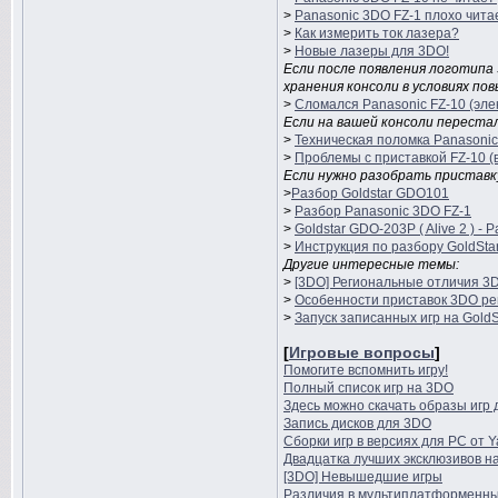
>
Panasonic 3DO FZ-1 плохо чита
>
Как измерить ток лазера?
>
Новые лазеры для 3DO!
Если после появления логотипа 
хранения консоли в условиях п
>
Сломался Panasonic FZ-10 (эле
Если на вашей консоли перестал
>
Техническая поломка Panasonic
>
Проблемы с приставкой FZ-10 (
Если нужно разобрать приставк
>
Разбор Goldstar GDO101
>
Разбор Panasonic 3DO FZ-1
>
Goldstar GDO-203P ( Alive 2 ) -
>
Инструкция по разбору GoldSta
Другие интересные темы:
>
[3DO] Региональные отличия 3
>
Особенности приставок 3DO ре
>
Запуск записанных игр на Gold
[
Игровые вопросы
]
Помогите вспомнить игру!
Полный список игр на 3DO
Здесь можно скачать образы игр
Запись дисков для 3DO
Сборки игр в версиях для PC от Y
Двадцатка лучших эксклюзивов н
[3DO] Невышедшие игры
Различия в мультиплатформенны