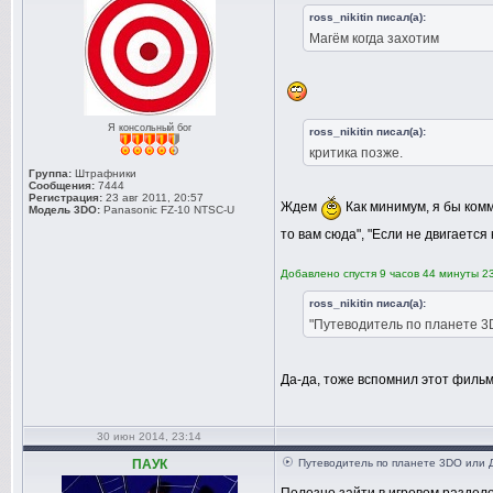
ross_nikitin писал(а):
Магём когда захотим
Я консольный бог
ross_nikitin писал(а):
критикa позже.
Группа:
Штрафники
Сообщения:
7444
Регистрация:
23 авг 2011, 20:57
Ждем
Как минимум, я бы комм
Модель 3DO:
Panasonic FZ-10 NTSC-U
то вам сюда", "Если не двигается 
Добавлено спустя 9 часов 44 минуты 2
ross_nikitin писал(а):
"Путеводитель по планете 3
Да-да, тоже вспомнил этот филь
30 июн 2014, 23:14
ПАУК
Путеводитель по планете 3DO или 