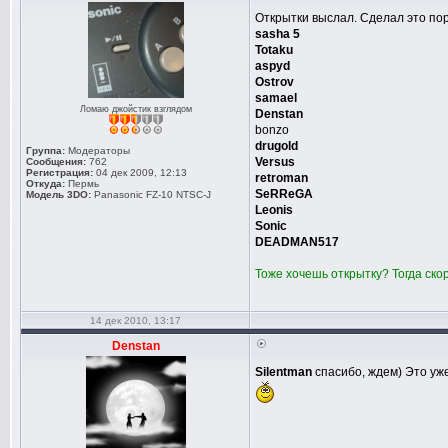
Открытки выслал. Сделал это по
sasha 5
Totaku
aspyd
Ostrov
samael
Ломаю джойстик взглядом
Denstan
bonzo
drugold
Группа:
Модераторы
Versus
Сообщения:
762
Регистрация:
04 дек 2009, 12:13
retroman
Откуда:
Пермь
SeRReGA
Модель 3DO:
Panasonic FZ-10 NTSC-J
Leonis
Sonic
DEADMAN517
Тоже хочешь открытку? Тогда ск
14 дек 2010, 13:17
Denstan
Silentman
спасибо, ждем) Это уж