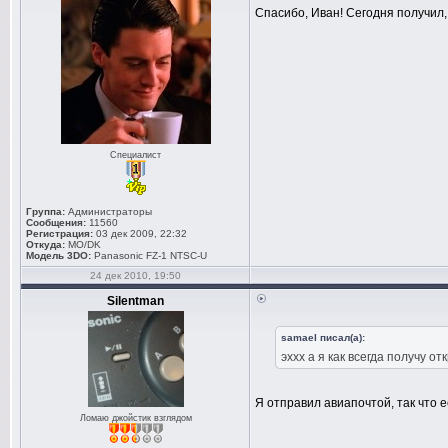
Спасибо, Иван! Сегодня получил,
Специалист
Группа:
Администраторы
Сообщения:
11560
Регистрация:
03 дек 2009, 22:32
Откуда:
MO/DK
Модель 3DO:
Panasonic FZ-1 NTSC-U
24 дек 2010, 19:50
Silentman
samael писал(а):
эххх а я как всегда получу от
Я отправил авиапочтой, так что 
Ломаю джойстик взглядом