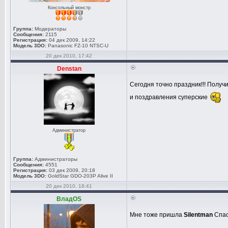
Консольный монстр
Группа:
Модераторы
Сообщения:
2115
Регистрация:
04 дек 2009, 14:22
Модель 3DO:
Panasonic FZ-10 NTSC-U
20 дек 2010, 17:42
Denstan
Сегодня точно праздник!!! Полу
и поздравления суперские
Администратор
Группа:
Администраторы
Сообщения:
4551
Регистрация:
03 дек 2009, 20:18
Модель 3DO:
GoldStar GDO-203P Alive II
20 дек 2010, 18:41
ВладOS
Мне тоже пришла
Silentman
Спас