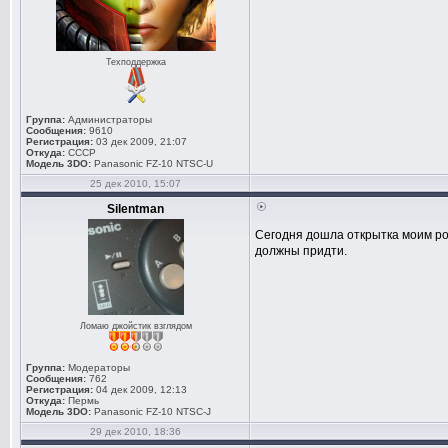
Техподдержка
Группа:
Администраторы
Сообщения:
9610
Регистрация:
03 дек 2009, 21:07
Откуда:
СССР
Модель 3DO:
Panasonic FZ-10 NTSC-U
25 дек 2010, 15:07
Silentman
Сегодня дошла открытка моим ро
должны придти.
Ломаю джойстик взглядом
Группа:
Модераторы
Сообщения:
762
Регистрация:
04 дек 2009, 12:13
Откуда:
Пермь
Модель 3DO:
Panasonic FZ-10 NTSC-J
29 дек 2010, 18:36