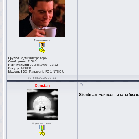
Специалист
Группа:
Администраторы
Сообщения:
11560
Регистрация:
03 дек 2009, 22:32
Откуда:
MO/DK
Модель 3DO:
Panasonic FZ-1 NTSC-U
08 дек 2010, 08:31
Denstan
Silentman
, мои координаты без 
Администратор