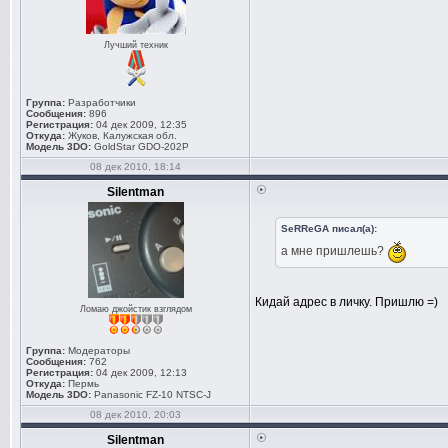
Лучший техник
Группа:
Разработчики
Сообщения:
896
Регистрация:
04 дек 2009, 12:35
Откуда:
Жуков, Калужская обл.
Модель 3DO:
GoldStar GDO-202P
08 дек 2010, 18:14
Silentman
SeRReGA писал(а):
а мне пришлешь?
Кидай адрес в личку. Пришлю =)
Ломаю джойстик взглядом
Группа:
Модераторы
Сообщения:
762
Регистрация:
04 дек 2009, 12:13
Откуда:
Пермь
Модель 3DO:
Panasonic FZ-10 NTSC-J
08 дек 2010, 20:03
Silentman