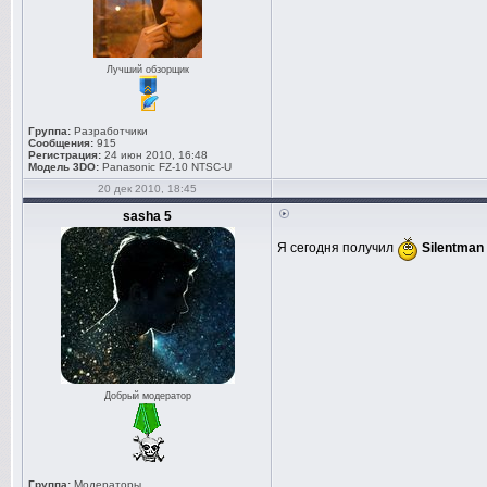
Лучший обзорщик
Группа:
Разработчики
Сообщения:
915
Регистрация:
24 июн 2010, 16:48
Модель 3DO:
Panasonic FZ-10 NTSC-U
20 дек 2010, 18:45
sasha 5
Я сегодня получил
Silentman
Добрый модератор
Группа:
Модераторы