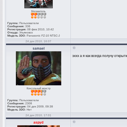
Мегажитель
Группа:
Пользователи
Сообщения:
336
Регистрация:
08 фев 2010, 10:42
Откуда:
Ульяновск
Модель 3DO:
Panasonic FZ-10 NTSC-J
24 дек 2010, 16:07
samael
эххх а я как всегда получу открытк
Консольный монстр
Группа:
Пользователи
Сообщения:
2308
Регистрация:
04 дек 2009, 09:38
Модель 3DO:
Нет
24 дек 2010, 17:01
aspyd