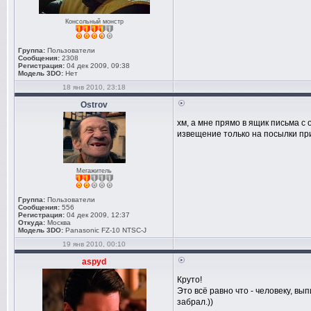
Консольный монстр
Группа:
Пользователи
Сообщения:
2308
Регистрация:
04 дек 2009, 09:38
Модель 3DO:
Нет
18 янв 2010, 23:18
Ostrov
хм, а мне прямо в ящик письма с
извещение только на посылки пр
Мегажитель
Группа:
Пользователи
Сообщения:
556
Регистрация:
04 дек 2009, 12:37
Откуда:
Москва
Модель 3DO:
Panasonic FZ-10 NTSC-J
19 янв 2010, 00:10
aspyd
Круто!
Это всё равно что - человеку, в
забрал.))