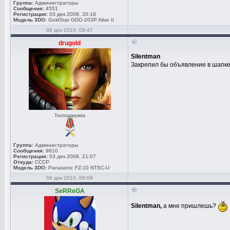
Группа:
Администраторы
Сообщения:
4551
Регистрация:
03 дек 2009, 20:18
Модель 3DO:
GoldStar GDO-203P Alive II
08 дек 2010, 08:47
drugold
Silentman
Закрепил бы объявление в шапке 
Техподдержка
Группа:
Администраторы
Сообщения:
9610
Регистрация:
03 дек 2009, 21:07
Откуда:
СССР
Модель 3DO:
Panasonic FZ-10 NTSC-U
08 дек 2010, 09:09
SeRReGA
Silentman,
а мне пришлешь?