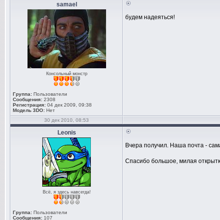
samael
будем надеяться!
Консольный монстр
Группа:
Пользователи
Сообщения:
2308
Регистрация:
04 дек 2009, 09:38
Модель 3DO:
Нет
30 дек 2010, 08:53
Leonis
Вчера получил. Наша почта - сама
Спасибо большое, милая открытка
Всё, я здесь навсегда!
Группа:
Пользователи
Сообщения:
107