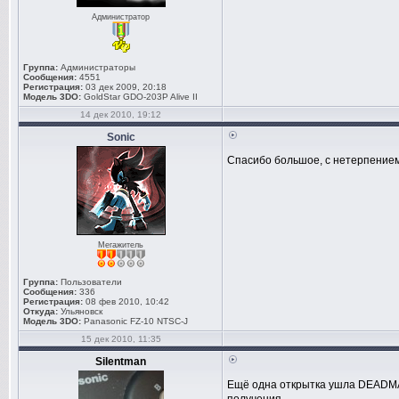
Администратор
Группа:
Администраторы
Сообщения:
4551
Регистрация:
03 дек 2009, 20:18
Модель 3DO:
GoldStar GDO-203P Alive II
14 дек 2010, 19:12
Sonic
Спасибо большое, с нетерпением
Мегажитель
Группа:
Пользователи
Сообщения:
336
Регистрация:
08 фев 2010, 10:42
Откуда:
Ульяновск
Модель 3DO:
Panasonic FZ-10 NTSC-J
15 дек 2010, 11:35
Silentman
Ещё одна открытка ушла DEADMAN5