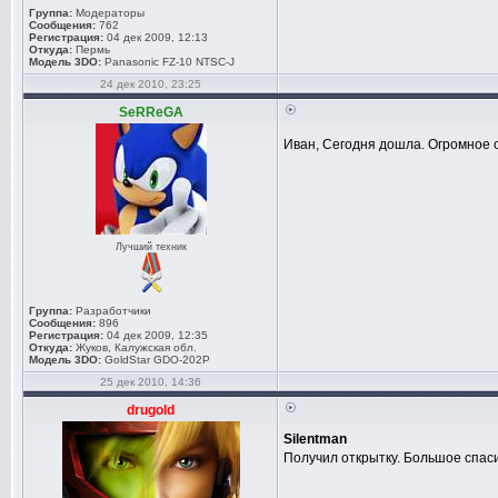
Группа:
Модераторы
Сообщения:
762
Регистрация:
04 дек 2009, 12:13
Откуда:
Пермь
Модель 3DO:
Panasonic FZ-10 NTSC-J
24 дек 2010, 23:25
SeRReGA
Иван, Сегодня дошла. Огромное 
Лучший техник
Группа:
Разработчики
Сообщения:
896
Регистрация:
04 дек 2009, 12:35
Откуда:
Жуков, Калужская обл.
Модель 3DO:
GoldStar GDO-202P
25 дек 2010, 14:36
drugold
Silentman
Получил открытку. Большое спас