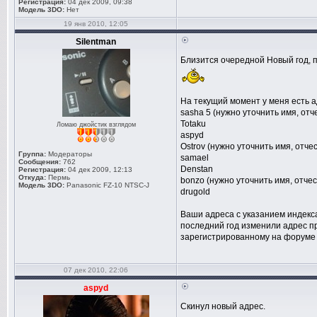
Регистрация:
04 дек 2009, 09:38
Модель 3DO:
Нет
19 янв 2010, 12:05
Silentman
Близится очередной Новый год, 
На текущий момент у меня есть а
sasha 5 (нужно уточнить имя, отч
Totaku
Ломаю джойстик взглядом
aspyd
Ostrov (нужно уточнить имя, отче
Группа:
Модераторы
samael
Сообщения:
762
Denstan
Регистрация:
04 дек 2009, 12:13
Откуда:
Пермь
bonzo (нужно уточнить имя, отчес
Модель 3DO:
Panasonic FZ-10 NTSC-J
drugold
Ваши адреса с указанием индекса
последний год изменили адрес п
зарегистрированному на форуме
07 дек 2010, 22:06
aspyd
Скинул новый адрес.