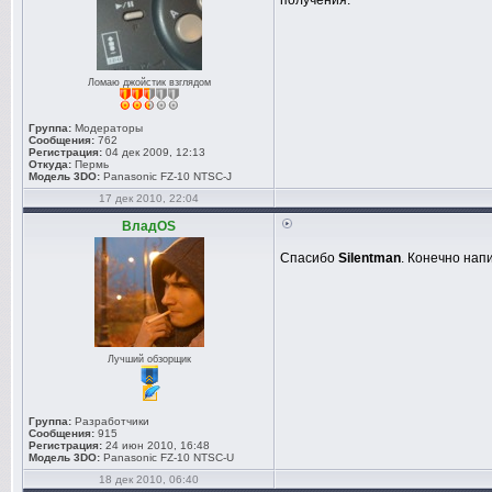
получения.
Ломаю джойстик взглядом
Группа:
Модераторы
Сообщения:
762
Регистрация:
04 дек 2009, 12:13
Откуда:
Пермь
Модель 3DO:
Panasonic FZ-10 NTSC-J
17 дек 2010, 22:04
ВладOS
Спасибо
Silentman
. Конечно на
Лучший обзорщик
Группа:
Разработчики
Сообщения:
915
Регистрация:
24 июн 2010, 16:48
Модель 3DO:
Panasonic FZ-10 NTSC-U
18 дек 2010, 06:40