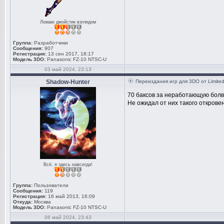
Ломаю джойстик взглядом
Группа:
Разработчики
Сообщения:
907
Регистрация:
13 сен 2017, 18:17
Модель 3DO:
Panasonic FZ-10 NTSC-U
03 май 2024, 23:13
Shadow-Hunter
Переиздания игр для 3DO от Limite
70 баксов за неработающую болва
Не ожидал от них такого открове
Всё, я здесь навсегда!
Группа:
Пользователи
Сообщения:
119
Регистрация:
16 май 2013, 16:09
Откуда:
Москва
Модель 3DO:
Panasonic FZ-10 NTSC-U
06 май 2024, 23:43