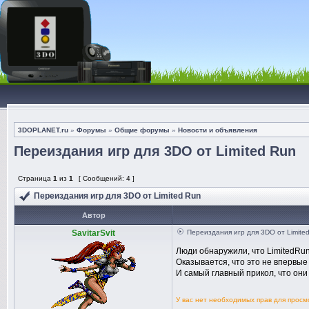
3DOPLANET.ru
»
Форумы
»
Общие форумы
»
Новости и объявления
Переиздания игр для 3DO от Limited Run
Страница
1
из
1
[ Сообщений: 4 ]
Переиздания игр для 3DO от Limited Run
Автор
SavitarSvit
Переиздания игр для 3DO от Limite
Люди обнаружили, что LimitedRu
Оказывается, что это не впервые
И самый главный прикол, что они
У вас нет необходимых прав для прос