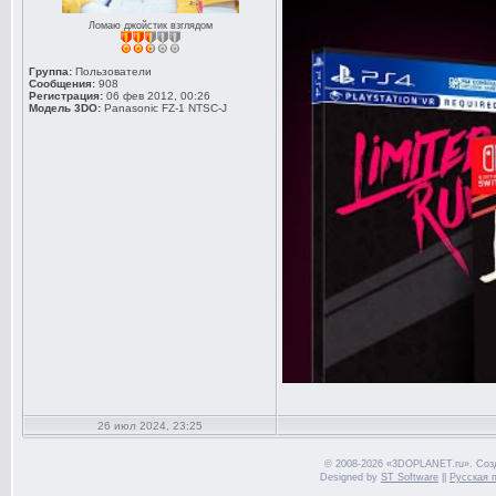
Ломаю джойстик взглядом
Группа:
Пользователи
Сообщения:
908
Регистрация:
06 фев 2012, 00:26
Модель 3DO:
Panasonic FZ-1 NTSC-J
26 июл 2024, 23:25
© 2008-2026 «3DOPLANET.ru». Соз
Designed by
ST Software
||
Русская 