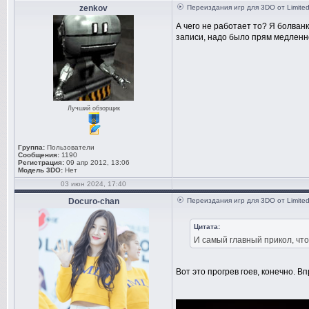
zenkov
Переиздания игр для 3DO от Limite
А чего не работает то? Я болван
записи, надо было прям медленно
Лучший обзорщик
Группа:
Пользователи
Сообщения:
1190
Регистрация:
09 апр 2012, 13:06
Модель 3DO:
Нет
03 июн 2024, 17:40
Docuro-chan
Переиздания игр для 3DO от Limite
Цитата:
И самый главный прикол, чт
Вот это прогрев гоев, конечно. В