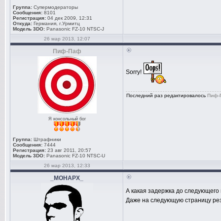
Группа:
Супермодераторы
Сообщения:
8101
Регистрация:
04 дек 2009, 12:31
Откуда:
Германия, г.Урмитц
Модель 3DO:
Panasonic FZ-10 NTSC-J
26 мар 2013, 12:07
Пиф-Паф
Sorry!
Последний раз редактировалось
Пиф-
Я консольный бог
Группа:
Штрафники
Сообщения:
7444
Регистрация:
23 авг 2011, 20:57
Модель 3DO:
Panasonic FZ-10 NTSC-U
26 мар 2013, 12:33
_MOHAPX_
А какая задержка до следующего
Даже на следующую страницу рез