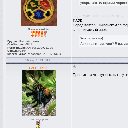
упарываю килограмм марокка
Надо будет тоже попробовать.
ПАУК
Перед повторным поиском по фор
спрашиваю у
drugold
:
Я консольный бог
Versus писал(а):
Группа:
Разработчики
А поправить можно? В разум
Сообщения:
9841
Регистрация:
04 дек 2009, 11:59
Откуда:
Сочи
Модель 3DO:
Panasonic FZ-10 NTSC-U
26 мар 2013, 00:11
ross_nikitin
Простите, а что тут искать то, у
Супермодератор