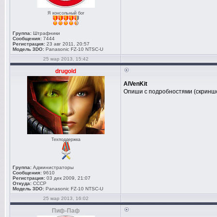
Я консольный бог
Группа:
Штрафники
Сообщения:
7444
Регистрация:
23 авг 2011, 20:57
Модель 3DO:
Panasonic FZ-10 NTSC-U
25 мар 2013, 15:42
drugold
AlVenKit
Опиши с подробностями (скринш
Техподдержка
Группа:
Администраторы
Сообщения:
9610
Регистрация:
03 дек 2009, 21:07
Откуда:
СССР
Модель 3DO:
Panasonic FZ-10 NTSC-U
25 мар 2013, 16:02
Пиф-Паф