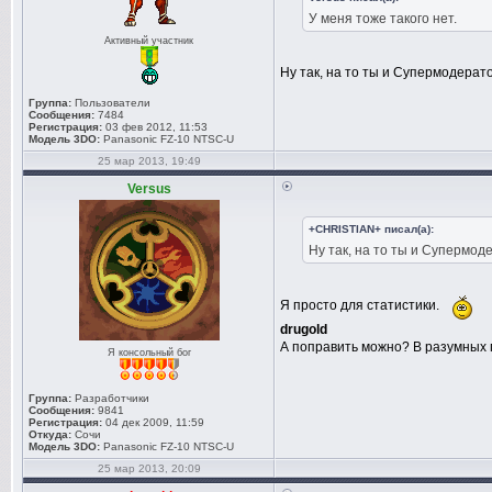
У меня тоже такого нет.
Активный участник
Ну так, на то ты и Супермодерат
Группа:
Пользователи
Сообщения:
7484
Регистрация:
03 фев 2012, 11:53
Модель 3DO:
Panasonic FZ-10 NTSC-U
25 мар 2013, 19:49
Versus
+CHRISTIAN+ писал(а):
Ну так, на то ты и Супермод
Я просто для статистики.
drugold
А поправить можно? В разумных 
Я консольный бог
Группа:
Разработчики
Сообщения:
9841
Регистрация:
04 дек 2009, 11:59
Откуда:
Сочи
Модель 3DO:
Panasonic FZ-10 NTSC-U
25 мар 2013, 20:09