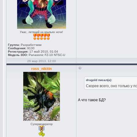
Ужас, летящий на крыльях ночи!
Группа:
Разработчики
Сообщения:
9130
Регистрация:
17 май 2010, 01:04
Модель 3DO:
Panasonic FZ-10 NTSC-U
26 мар 2013, 12:00
ross_nikitin
drugold писал(а):
Скорее всего, оно только у 
А что такое БД?
Супермодератор