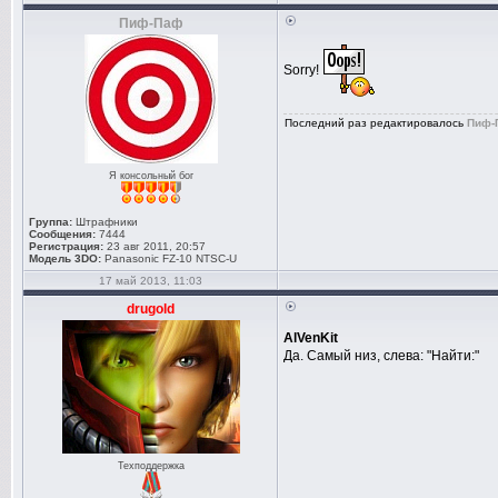
Пиф-Паф
Sorry!
Последний раз редактировалось
Пиф-
Я консольный бог
Группа:
Штрафники
Сообщения:
7444
Регистрация:
23 авг 2011, 20:57
Модель 3DO:
Panasonic FZ-10 NTSC-U
17 май 2013, 11:03
drugold
AlVenKit
Да. Самый низ, слева: "Найти:"
Техподдержка