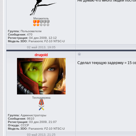
Не думаю что много людей постоя
Мегажитель
Группа:
Пользователи
Сообщения:
470
Регистрация:
04 дек 2009, 12:12
Модель 3DO:
Panasonic FZ-10 NTSC-U
02 май 2013, 19:05
drugold
Сделал текущую задержку = 15 се
Техподдержка
Группа:
Администраторы
Сообщения:
9610
Регистрация:
03 дек 2009, 21:07
Откуда:
СССР
Модель 3DO:
Panasonic FZ-10 NTSC-U
03 май 2013, 21:25