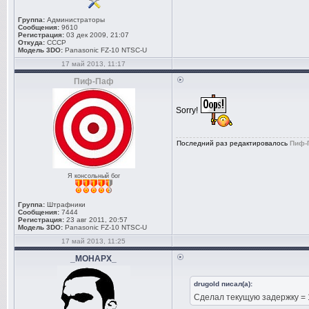
Группа:
Администраторы
Сообщения:
9610
Регистрация:
03 дек 2009, 21:07
Откуда:
СССР
Модель 3DO:
Panasonic FZ-10 NTSC-U
17 май 2013, 11:17
Пиф-Паф
Sorry!
Последний раз редактировалось
Пиф-
Я консольный бог
Группа:
Штрафники
Сообщения:
7444
Регистрация:
23 авг 2011, 20:57
Модель 3DO:
Panasonic FZ-10 NTSC-U
17 май 2013, 11:25
_MOHAPX_
drugold писал(а):
Сделал текущую задержку = 