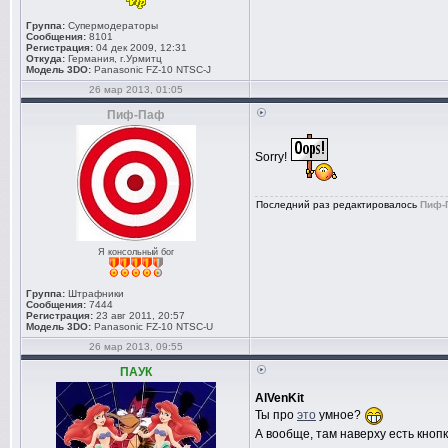
Группа:
Супермодераторы
Сообщения:
8101
Регистрация:
04 дек 2009, 12:31
Откуда:
Германия, г.Урмитц
Модель 3DO:
Panasonic FZ-10 NTSC-J
26 мар 2013, 01:05
Пиф-Паф
Sorry!
Последний раз редактировалось
Пиф-
Я консольный бог
Группа:
Штрафники
Сообщения:
7444
Регистрация:
23 авг 2011, 20:57
Модель 3DO:
Panasonic FZ-10 NTSC-U
26 мар 2013, 09:55
ПАУК
AlVenKit
Ты про
это
умное?
А вообще, там наверху есть кноп