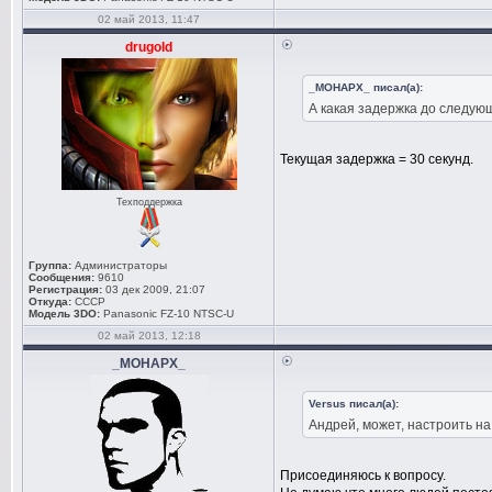
02 май 2013, 11:47
drugold
_MOHAPX_ писал(а):
А какая задержка до следую
Текущая задержка = 30 секунд.
Техподдержка
Группа:
Администраторы
Сообщения:
9610
Регистрация:
03 дек 2009, 21:07
Откуда:
СССР
Модель 3DO:
Panasonic FZ-10 NTSC-U
02 май 2013, 12:18
_MOHAPX_
Versus писал(а):
Андрей, может, настроить н
Присоединяюсь к вопросу.