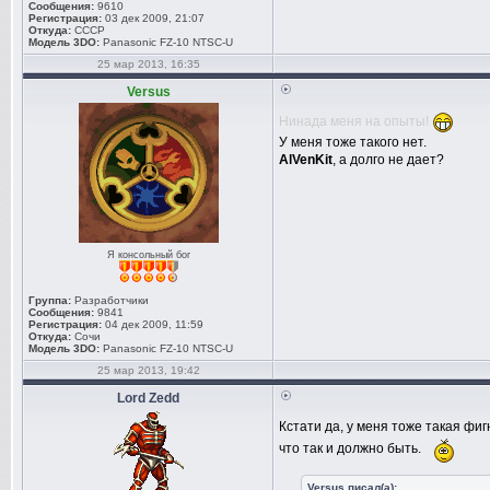
Сообщения:
9610
Регистрация:
03 дек 2009, 21:07
Откуда:
СССР
Модель 3DO:
Panasonic FZ-10 NTSC-U
25 мар 2013, 16:35
Versus
Нинада меня на опыты!
У меня тоже такого нет.
AlVenKit
, а долго не дает?
Я консольный бог
Группа:
Разработчики
Сообщения:
9841
Регистрация:
04 дек 2009, 11:59
Откуда:
Сочи
Модель 3DO:
Panasonic FZ-10 NTSC-U
25 мар 2013, 19:42
Lord Zedd
Кстати да, у меня тоже такая фиг
что так и должно быть.
Versus писал(а):