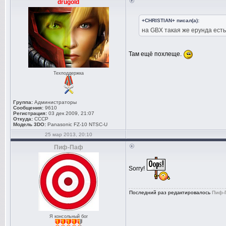
drugold
+CHRISTIAN+ писал(а):
на GBX такая же ерунда есть
Там ещё похлеще.
Техподдержка
Группа:
Администраторы
Сообщения:
9610
Регистрация:
03 дек 2009, 21:07
Откуда:
СССР
Модель 3DO:
Panasonic FZ-10 NTSC-U
25 мар 2013, 20:10
Пиф-Паф
Sorry!
Последний раз редактировалось
Пиф-
Я консольный бог