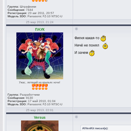
Группа:
Штрафники
Сообщения:
7444
Регистрация:
23 авг 2011, 20:57
Модель 3DO:
Panasonic FZ-10 NTSC-U
25 мар 2013, 21:24
ПАУК
Фигня какая-то
Ничё не понял
И зачем
Ужас, летящий на крыльях ночи!
Группа:
Разработчики
Сообщения:
9130
Регистрация:
17 май 2010, 01:04
Модель 3DO:
Panasonic FZ-10 NTSC-U
25 мар 2013, 22:01
Versus
AlVenKit писал(а):