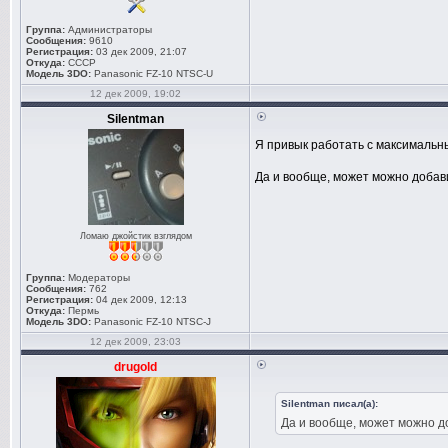
Группа:
Администраторы
Сообщения:
9610
Регистрация:
03 дек 2009, 21:07
Откуда:
СССР
Модель 3DO:
Panasonic FZ-10 NTSC-U
12 дек 2009, 19:02
Silentman
Я привык работать с максимальным
Да и вообще, может можно добави
Ломаю джойстик взглядом
Группа:
Модераторы
Сообщения:
762
Регистрация:
04 дек 2009, 12:13
Откуда:
Пермь
Модель 3DO:
Panasonic FZ-10 NTSC-J
12 дек 2009, 23:03
drugold
Silentman писал(а):
Да и вообще, может можно до