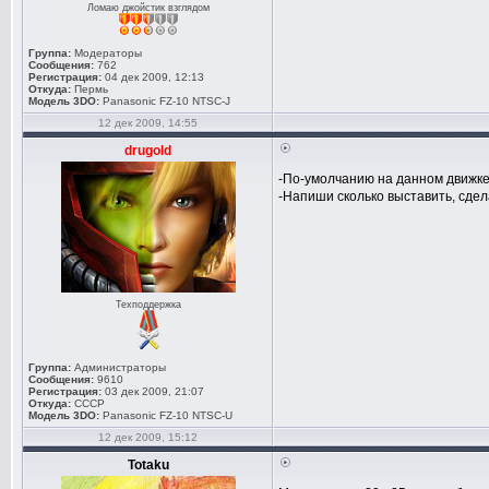
Ломаю джойстик взглядом
Группа:
Модераторы
Сообщения:
762
Регистрация:
04 дек 2009, 12:13
Откуда:
Пермь
Модель 3DO:
Panasonic FZ-10 NTSC-J
12 дек 2009, 14:55
drugold
-По-умолчанию на данном движке 
-Напиши сколько выставить, сдел
Техподдержка
Группа:
Администраторы
Сообщения:
9610
Регистрация:
03 дек 2009, 21:07
Откуда:
СССР
Модель 3DO:
Panasonic FZ-10 NTSC-U
12 дек 2009, 15:12
Totaku