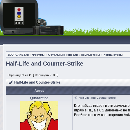
3DOPLANET.ru
»
Форумы
»
Остальные консоли и компьютеры
»
Компьютеры
Half-Life and Counter-Strike
Страница
1
из
2
[ Сообщений: 33 ]
Half-Life and Counter-Strike
Автор
Quarantine
Half-Life and Counter-Strike
Кто нибудь играет в эти замечат
играю в HL, а в CS давненько не 
Вообще как вам все творения Val