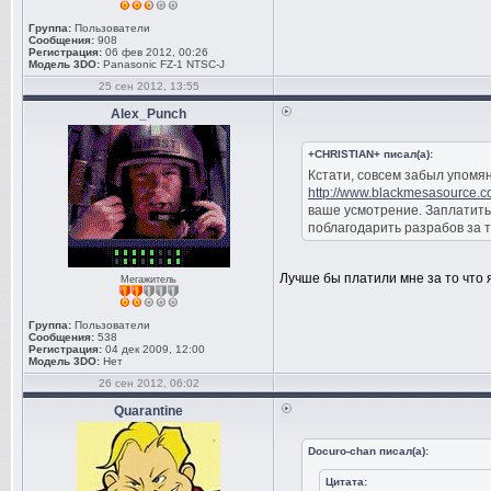
Группа:
Пользователи
Сообщения:
908
Регистрация:
06 фев 2012, 00:26
Модель 3DO:
Panasonic FZ-1 NTSC-J
25 сен 2012, 13:55
Alex_Punch
+CHRISTIAN+ писал(а):
Кстати, совсем забыл упомян
http://www.blackmesasource.c
ваше усмотрение. Заплатить 
поблагодарить разрабов за тр
Лучше бы платили мне за то что я
Мегажитель
Группа:
Пользователи
Сообщения:
538
Регистрация:
04 дек 2009, 12:00
Модель 3DO:
Нет
26 сен 2012, 06:02
Quarantine
Docuro-chan писал(а):
Цитата: