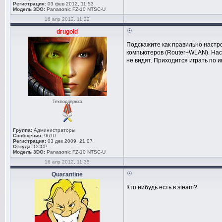
Регистрация:
03 фев 2012, 11:53
Модель 3DO:
Panasonic FZ-10 NTSC-U
16 апр 2012, 11:22
drugold
Подскажите как правильно настрои
компьютеров (Router+WLAN). Нас
не видят. Приходится играть по и
Техподдержка
Группа:
Администраторы
Сообщения:
9610
Регистрация:
03 дек 2009, 21:07
Откуда:
СССР
Модель 3DO:
Panasonic FZ-10 NTSC-U
16 апр 2012, 11:35
Quarantine
Кто нибудь есть в steam?