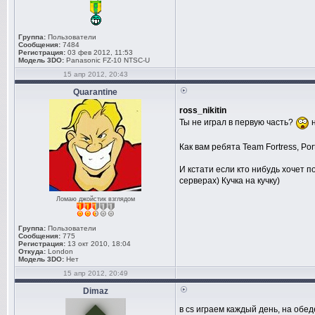
Группа:
Пользователи
Сообщения:
7484
Регистрация:
03 фев 2012, 11:53
Модель 3DO:
Panasonic FZ-10 NTSC-U
15 апр 2012, 20:43
Quarantine
ross_nikitin
Ты не играл в первую часть?
н
Как вам ребята Team Fortress, Por
И кстати если кто нибудь хочет п
серверах) Кучка на кучку)
Ломаю джойстик взглядом
Группа:
Пользователи
Сообщения:
775
Регистрация:
13 окт 2010, 18:04
Откуда:
London
Модель 3DO:
Нет
15 апр 2012, 20:49
Dimaz
в cs играем каждый день, на обед