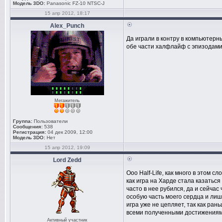
Модель 3DO:
Panasonic FZ-10 NTSC-J
15 апр 2012, 18:17
Alex_Punch
Да играли в контру в компьютерны
обе части халфлайф с эпизодами)
Мегажитель
Группа:
Пользователи
Сообщения:
538
Регистрация:
04 дек 2009, 12:00
Модель 3DO:
Нет
15 апр 2012, 19:09
Lord Zedd
Ооо Half-Life, как много в этом 
как игра на Харде стала казаться
часто в нее рубился, да и сейча
особую часть моего сердца и лишь
игра уже не цепляет, так как ра
всеми полученными достижениями,
Активный участник