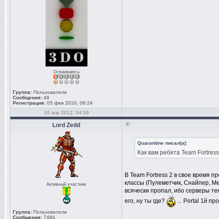
Осваиваюсь
Группа:
Пользователи
Сообщения:
48
Регистрация:
05 фев 2010, 06:24
16 апр 2012, 04:59
Lord Zedd
Quarantine писал(а):
Как вам ребята Team Fortress,
В Team Fortress 2 в свое время 
классы (Пулеметчик, Снайпер, Меди
Активный участник
всячески пропал, ибо серверы т
его, ну ты где?
... Portal 1й п
Группа:
Пользователи
Сообщения:
7484