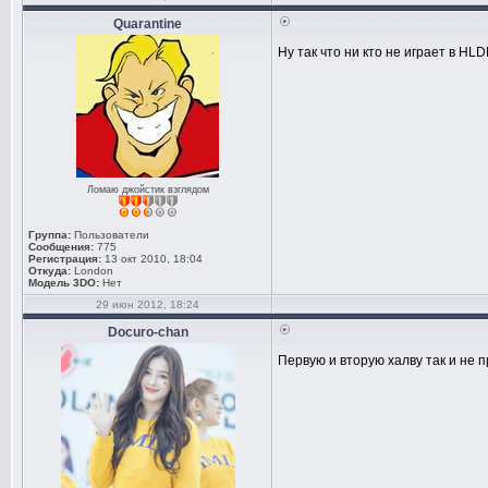
Quarantine
Ну так что ни кто не играет в HL
Ломаю джойстик взглядом
Группа:
Пользователи
Сообщения:
775
Регистрация:
13 окт 2010, 18:04
Откуда:
London
Модель 3DO:
Нет
29 июн 2012, 18:24
Docuro-chan
Первую и вторую халву так и не 