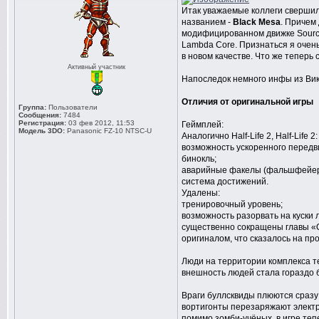
Итак уважаемые коллеги свершило
названием -
Black Mesa
. Причем
модифицированном движке Source.
Lambda Core. Признаться я очень 
в новом качестве. Что же теперь 
Активный участник
Напоследок немного инфы из Вик
Отличия от оригинальной игры
Группа:
Пользователи
Сообщения:
7484
Регистрация:
03 фев 2012, 11:53
Геймплей:
Модель 3DO:
Panasonic FZ-10 NTSC-U
Аналогично Half-Life 2, Half-Life
возможность ускоренного передв
бинокль;
аварийные факелы (фальшфейеры
система достижений.
Удалены:
тренировочный уровень;
возможность разорвать на куски
существенно сокращены главы «On
оригиналом, что сказалось на пр
Люди на территории комплекса т
внешность людей стала гораздо б
Враги буллсквиды плюются сразу 
вортигонты перезаряжают электри
помимо зомби-учёных, в игре теп