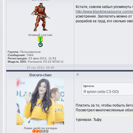
Кстати, совсем забыл упомянуть ч
http://www.blackmesasource.com/so
усмотрение. Заплатить можно от 3
разрабов за труд, кто сколько смо
Активный участник
Группа:
Пользователи
Сообщения:
7484
Регистрация:
03 фев 2012, 11:53
Модель 3DO:
Panasonic FZ-10 NTSC-U
25 сен 2012, 09:39
Docuro-chan
Цитата:
Я купил себе CS GO)
Платить за то, чтобы побыть бет
Посмотрел многочисленные обзор
известным ко-ко-ко военным шут
турнирах. Тьфу.
Ломаю джойстик взглядом