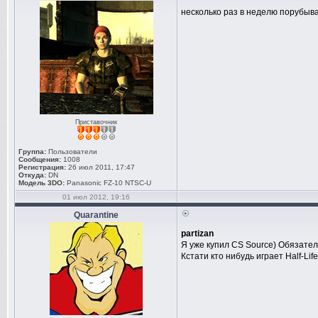
несколько раз в неделю порубыва
Приставочник
Группа:
Пользователи
Сообщения:
1008
Регистрация:
26 июл 2011, 17:47
Откуда:
DN
Модель 3DO:
Panasonic FZ-10 NTSC-U
01 июл 2012, 19:16
Quarantine
partizan
Я уже купил CS Source) Обязатель
Кстати кто нибудь играет Half-Lif