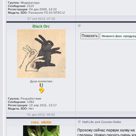
Группа:
Модераторы
Сообщения:
2115
Регистрация:
04 дек 2009, 14:22
Модель 3DO:
Panasonic FZ-10 NTSC-U
27 ноя 2012, 07:32
Black Orc
Немного фан -продук
Душа коллектива
Группа:
Разработчики
Сообщения:
1382
Регистрация:
10 апр 2011, 13:17
Модель 3DO:
Нет
01 дек 2012, 08:52
ross_nikitin
Half-Life and Counter-Strike
Прохожу сейчас первую халву на 
сделаны. Нужно сказать очень хо