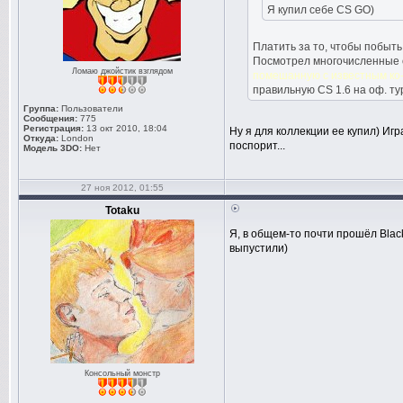
Я купил себе CS GO)
Платить за то, чтобы побыть
Посмотрел многочисленные о
Ломаю джойстик взглядом
помешанную с известным ко
правильную CS 1.6 на оф. ту
Группа:
Пользователи
Сообщения:
775
Регистрация:
13 окт 2010, 18:04
Ну я для коллекции ее купил) Игра
Откуда:
London
поспорит...
Модель 3DO:
Нет
27 ноя 2012, 01:55
Totaku
Я, в общем-то почти прошёл Blac
выпустили)
Консольный монстр