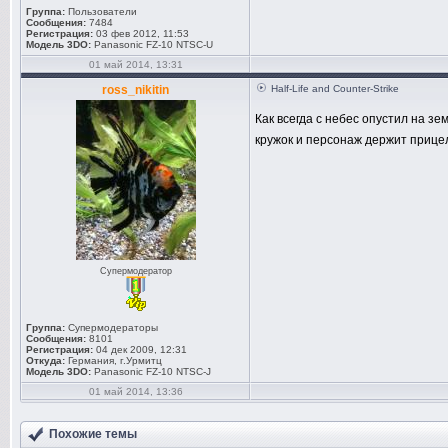
Группа:
Пользователи
Сообщения:
7484
Регистрация:
03 фев 2012, 11:53
Модель 3DO:
Panasonic FZ-10 NTSC-U
01 май 2014, 13:31
ross_nikitin
Half-Life and Counter-Strike
Как всегда с небес опустил на з
кружок и персонаж держит прицел
Супермодератор
Группа:
Супермодераторы
Сообщения:
8101
Регистрация:
04 дек 2009, 12:31
Откуда:
Германия, г.Урмитц
Модель 3DO:
Panasonic FZ-10 NTSC-J
01 май 2014, 13:36
Похожие темы