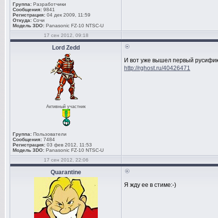
Группа:
Разработчики
Сообщения:
9841
Регистрация:
04 дек 2009, 11:59
Откуда:
Сочи
Модель 3DO:
Panasonic FZ-10 NTSC-U
17 сен 2012, 09:18
Lord Zedd
И вот уже вышел первый русифик
http://rghost.ru/40426471
Активный участник
Группа:
Пользователи
Сообщения:
7484
Регистрация:
03 фев 2012, 11:53
Модель 3DO:
Panasonic FZ-10 NTSC-U
17 сен 2012, 22:06
Quarantine
Я жду ее в стиме:-)