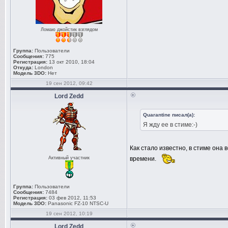
Ломаю джойстик взглядом
Группа:
Пользователи
Сообщения:
775
Регистрация:
13 окт 2010, 18:04
Откуда:
London
Модель 3DO:
Нет
19 сен 2012, 09:42
Lord Zedd
Quarantine писал(а):
Я жду ее в стиме:-)
Как стало известно, в стиме она 
времени.
Активный участник
Группа:
Пользователи
Сообщения:
7484
Регистрация:
03 фев 2012, 11:53
Модель 3DO:
Panasonic FZ-10 NTSC-U
19 сен 2012, 10:19
Lord Zedd