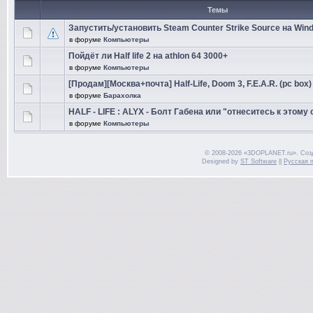
Темы
Запустить/установить Steam Counter Strike Source на Win
в форуме
Компьютеры
Пойдёт ли Half life 2 на athlon 64 3000+
в форуме
Компьютеры
[Продам][Москва+почта] Half-Life, Doom 3, F.E.A.R. (pc box)
в форуме
Барахолка
HALF - LIFE : ALYX - Болт Габена или "отнеситесь к этому
в форуме
Компьютеры
© 2008-2026 «3DOPLANET.ru». Соз
Designed by
ST Software
||
Русская 