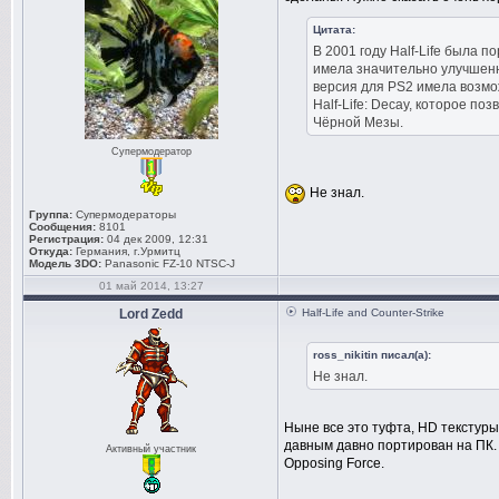
Цитата:
В 2001 году Half-Life была п
имела значительно улучшен
версия для PS2 имела возмо
Half-Life: Decay, которое по
Чёрной Мезы.
Супермодератор
Не знал.
Группа:
Супермодераторы
Сообщения:
8101
Регистрация:
04 дек 2009, 12:31
Откуда:
Германия, г.Урмитц
Модель 3DO:
Panasonic FZ-10 NTSC-J
01 май 2014, 13:27
Lord Zedd
Half-Life and Counter-Strike
ross_nikitin писал(а):
Не знал.
Ныне все это туфта, HD текстуры 
давным давно портирован на ПК. 
Активный участник
Opposing Force.