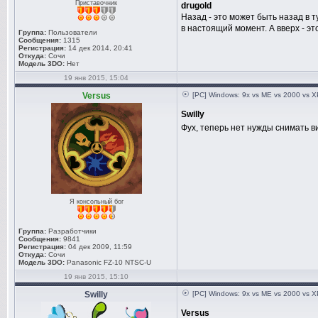
Приставочник
drugold
Назад - это может быть назад в т
в настоящий момент. А вверх - э
Группа:
Пользователи
Сообщения:
1315
Регистрация:
14 дек 2014, 20:41
Откуда:
Сочи
Модель 3DO:
Нет
19 янв 2015, 15:04
Versus
[PC] Windows: 9x vs ME vs 2000 vs XP
Swilly
Фух, теперь нет нужды снимать в
Я консольный бог
Группа:
Разработчики
Сообщения:
9841
Регистрация:
04 дек 2009, 11:59
Откуда:
Сочи
Модель 3DO:
Panasonic FZ-10 NTSC-U
19 янв 2015, 15:10
Swilly
[PC] Windows: 9x vs ME vs 2000 vs XP
Versus