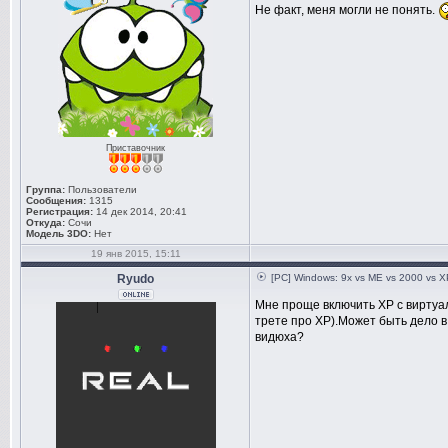
Не факт, меня могли не понять.
Приставочник
Группа:
Пользователи
Сообщения:
1315
Регистрация:
14 дек 2014, 20:41
Откуда:
Сочи
Модель 3DO:
Нет
19 янв 2015, 15:11
Ryudo
[PC] Windows: 9x vs ME vs 2000 vs XP
Мне проще включить ХР с виртуал
трете про ХР).Может быть дело 
видюха?