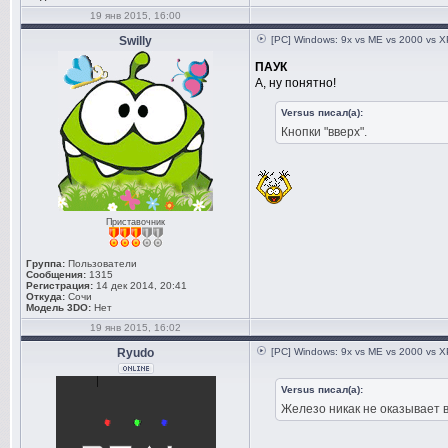
Server
19 янв 2015, 16:00
nvDispSR.
Swilly
[PC] Windows: 9x vs ME vs 2000 vs XP
Display Serv
ПАУК
А, ну понятно!
NVMCTRAY.
Versus писал(а):
Center Libra
Кнопки "вверх".
NVOGLNT.D
Compatible O
nvDispS.d
Display Serv
Приставочник
NV4_MINI.
Группа:
Пользователи
Windows XP M
Сообщения:
1315
Регистрация:
14 дек 2014, 20:41
NV4_DISP.
Откуда:
Сочи
Модель 3DO:
Нет
Windows XP D
19 янв 2015, 16:02
nvViTvSR.
Ryudo
[PC] Windows: 9x vs ME vs 2000 vs XP
Server
nvViTvS.d
Versus писал(а):
Железо никак не оказывает в
Server