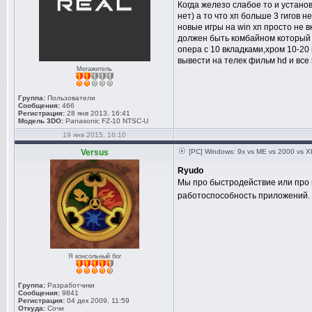
Когда железо слабое то и устано
нет) а то что хп больше 3 гигов 
новые игры на win хп просто не 
должен быть комбайном который 
опера с 10 вкладками,хром 10-20
вывести на телек фильм hd и все
Мегажитель
Группа:
Пользователи
Сообщения:
466
Регистрация:
28 янв 2013, 16:41
Модель 3DO:
Panasonic FZ-10 NTSC-U
19 янв 2015, 16:10
Versus
[PC] Windows: 9x vs ME vs 2000 vs XP
Ryudo
Мы про быстродействие или про
работоспособность приложений.
Я консольный бог
Группа:
Разработчики
Сообщения:
9841
Регистрация:
04 дек 2009, 11:59
Откуда:
Сочи