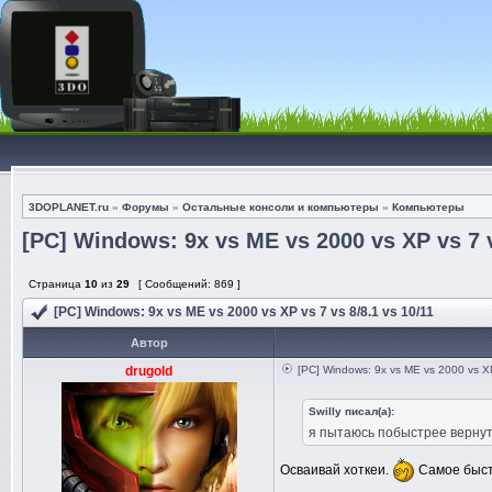
3DOPLANET.ru
»
Форумы
»
Остальные консоли и компьютеры
»
Компьютеры
[PC] Windows: 9x vs ME vs 2000 vs XP vs 7 v
Страница
10
из
29
[ Сообщений: 869 ]
[PC] Windows: 9x vs ME vs 2000 vs XP vs 7 vs 8/8.1 vs 10/11
Автор
drugold
[PC] Windows: 9x vs ME vs 2000 vs XP
Swilly писал(а):
я пытаюсь побыстрее вернуть
Осваивай хоткеи.
Самое быстр