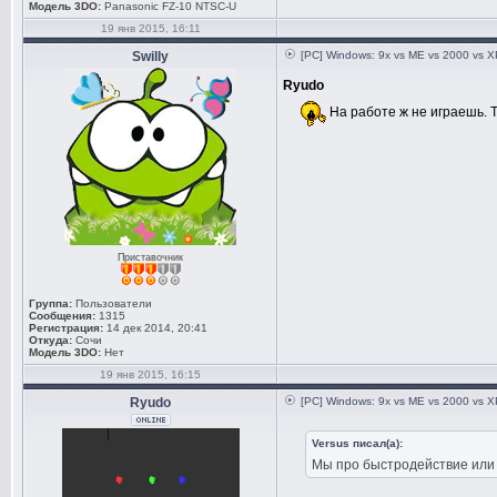
Модель 3DO:
Panasonic FZ-10 NTSC-U
19 янв 2015, 16:11
Swilly
[PC] Windows: 9x vs ME vs 2000 vs XP
Ryudo
На работе ж не играешь. 
Приставочник
Группа:
Пользователи
Сообщения:
1315
Регистрация:
14 дек 2014, 20:41
Откуда:
Сочи
Модель 3DO:
Нет
19 янв 2015, 16:15
Ryudo
[PC] Windows: 9x vs ME vs 2000 vs XP
Versus писал(а):
Мы про быстродействие или