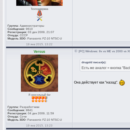
Техподдержка
Группа:
Администраторы
Сообщения:
9610
Регистрация:
03 дек 2009, 21:07
Откуда:
СССР
Модель 3DO:
Panasonic FZ-10 NTSC-U
19 янв 2015, 13:22
Versus
[PC] Windows: 9x vs ME vs 2000 vs XP
drugold писал(а):
Есть же аналог = кнопка "Bac
Она действует как "назад".
Я консольный бог
Группа:
Разработчики
Сообщения:
9841
Регистрация:
04 дек 2009, 11:59
Откуда:
Сочи
Модель 3DO:
Panasonic FZ-10 NTSC-U
19 янв 2015, 13:23