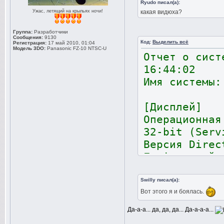
Ryudo писал(а):
Ужас, летящий на крыльях ночи!
какая видюха?
Группа:
Разработчики
Сообщения:
9130
Код:
Выделить всё
Регистрация:
17 май 2010, 01:04
Модель 3DO:
Panasonic FZ-10 NTSC-U
Отчет о сист
16:44:02
Имя системы:
[Дисплей]
Операционна
32-bit (Serv
Версия Dire
Графический
Версия драй
Поддержка D
Swilly писал(а):
Вот этого я и боялась.
Ядра CUDA
Тактовая ча
Да-а-а... да, да, да... Да-а-а-а...
Тактовая ча