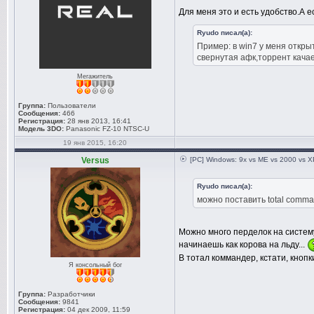
Для меня это и есть удобство.А е
Ryudo писал(а):
Пример: в win7 у меня откры
свернутая афк,торрент качае
Мегажитель
Группа:
Пользователи
Сообщения:
466
Регистрация:
28 янв 2013, 16:41
Модель 3DO:
Panasonic FZ-10 NTSC-U
19 янв 2015, 16:20
Versus
[PC] Windows: 9x vs ME vs 2000 vs XP
Ryudo писал(а):
можно поставить total comma
Можно много перделок на систему
начинаешь как корова на льду...
В тотал коммандер, кстати, кноп
Я консольный бог
Группа:
Разработчики
Сообщения:
9841
Регистрация:
04 дек 2009, 11:59