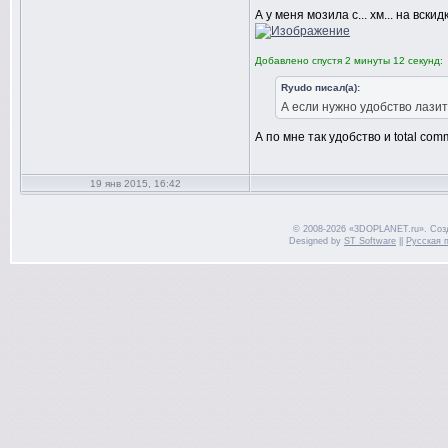
А у меня мозила с... хм... на вски
Добавлено спустя 2 минуты 12 секунд:
Ryudo писал(а):
А если нужно удобство лазит
А по мне так удобство и total c
19 янв 2015, 16:42
© 2008-2026 «3DOPLANET.ru». Соз
Designed by
ST Software
||
Русская 