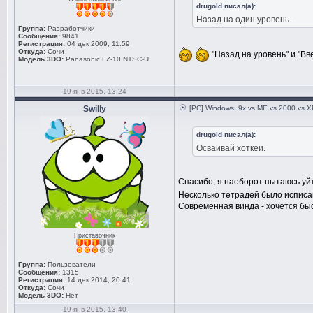
drugold писал(а):
Назад на один уровень.
Группа:
Разработчики
Сообщения:
9841
Регистрация:
04 дек 2009, 11:59
Откуда:
Сочи
"Назад на уровень" и "Вв
Модель 3DO:
Panasonic FZ-10 NTSC-U
19 янв 2015, 13:24
Swilly
[PC] Windows: 9x vs ME vs 2000 vs XP
drugold писал(а):
Осваивай хоткеи.
Спасибо, я наоборот пытаюсь уйти
Несколько тетрадей было исписа
Современная винда - хочется бы
Приставочник
Группа:
Пользователи
Сообщения:
1315
Регистрация:
14 дек 2014, 20:41
Откуда:
Сочи
Модель 3DO:
Нет
19 янв 2015, 13:40