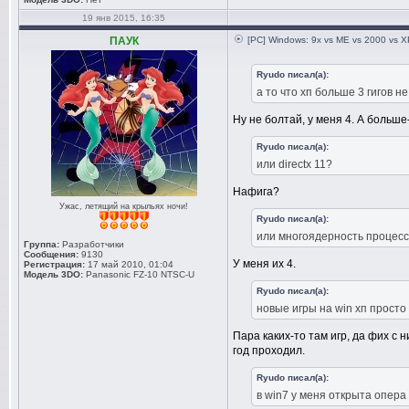
19 янв 2015, 16:35
ПАУК
[PC] Windows: 9x vs ME vs 2000 vs XP
Ryudo писал(а):
а то что хп больше 3 гигов н
Ну не болтай, у меня 4. А больше
Ryudo писал(а):
или directx 11?
Нафига?
Ужас, летящий на крыльях ночи!
Ryudo писал(а):
или многоядерность процес
Группа:
Разработчики
Сообщения:
9130
У меня их 4.
Регистрация:
17 май 2010, 01:04
Модель 3DO:
Panasonic FZ-10 NTSC-U
Ryudo писал(а):
новые игры на win хп просто
Пара каких-то там игр, да фих с 
год проходил.
Ryudo писал(а):
в win7 у меня открыта опера