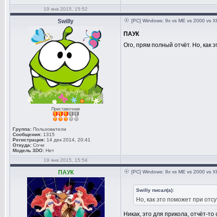
Скорость пе
19 янв 2015, 15:52
Интерфейс п
Swilly
[PC] Windows: 9x vs ME vs 2000 vs XP
Память: 
ПАУК
Тип памят
Ого, прям полный отчёт. Но, как 
Версия BIOS
IRQ: 
Шина: PCI
Идентификат
Номер компл
Приставочник
[Компоненты]
Группа:
Пользователи
Сообщения:
1315
Регистрация:
14 дек 2014, 20:41
Откуда:
Сочи
NvGFTrayP
Модель 3DO:
Нет
19 янв 2015, 15:54
GeForce Expe
ПАУК
[PC] Windows: 9x vs ME vs 2000 vs XP
NvGFTrayP
GeForce Expe
Swilly писал(а):
NVCPL.DLL
Но, как это поможет при отс
Display driv
Никак, это для прикола, отчёт-то