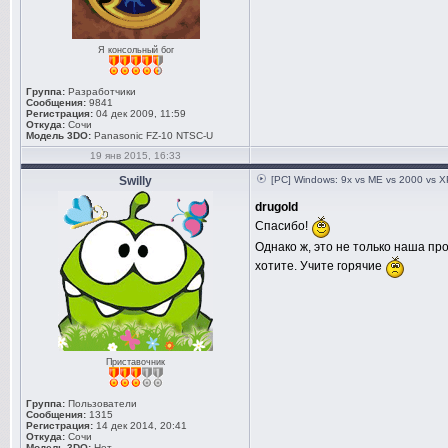
Я консольный бог
Группа:
Разработчики
Сообщения:
9841
Регистрация:
04 дек 2009, 11:59
Откуда:
Сочи
Модель 3DO:
Panasonic FZ-10 NTSC-U
19 янв 2015, 16:33
Swilly
[PC] Windows: 9x vs ME vs 2000 vs XP
drugold
Спасибо!
Однако ж, это не только наша пр
хотите. Учите горячие
Приставочник
Группа:
Пользователи
Сообщения:
1315
Регистрация:
14 дек 2014, 20:41
Откуда:
Сочи
Модель 3DO:
Нет