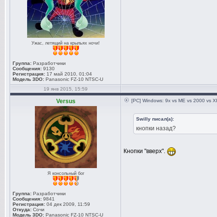
nvCplUIR.
Panel
nvCplUI.e
Panel
Ужас, летящий на крыльях ночи!
nvWSSR.dl
Группа:
Разработчики
Workstation 
Сообщения:
9130
Регистрация:
17 май 2010, 01:04
nvWSS.dll
Модель 3DO:
Panasonic FZ-10 NTSC-U
19 янв 2015, 15:59
Workstation 
Versus
[PC] Windows: 9x vs ME vs 2000 vs XP
PhysX 09.
NVCUDA.DL
Swilly писал(а):
6.0.1 driver
кнопки назад?
nvGameSR.
Кнопки "вверх".
Settings Ser
nvGameS.d
Я консольный бог
Settings Ser
nvMoblSR.
Группа:
Разработчики
Сообщения:
9841
Mobile Serve
Регистрация:
04 дек 2009, 11:59
Откуда:
Сочи
nvMoblS.d
Модель 3DO:
Panasonic FZ-10 NTSC-U