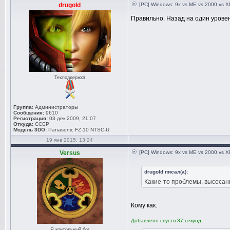
drugold
[PC] Windows: 9x vs ME vs 2000 vs XP
Правильно. Назад на один уровен
Техподдержка
Группа:
Администраторы
Сообщения:
9610
Регистрация:
03 дек 2009, 21:07
Откуда:
СССР
Модель 3DO:
Panasonic FZ-10 NTSC-U
19 янв 2015, 13:24
Versus
[PC] Windows: 9x vs ME vs 2000 vs XP
drugold писал(а):
Какие-то проблемы, высосан
Кому как.
Добавлено спустя 37 секунд:
Я консольный бог