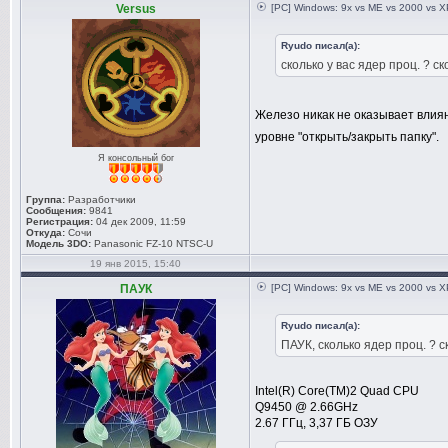
Versus
[PC] Windows: 9x vs ME vs 2000 vs XP
Ryudo писал(а):
сколько у вас ядер проц. ? с
Железо никак не оказывает влиян
уровне "открыть/закрыть папку".
Я консольный бог
Группа:
Разработчики
Сообщения:
9841
Регистрация:
04 дек 2009, 11:59
Откуда:
Сочи
Модель 3DO:
Panasonic FZ-10 NTSC-U
19 янв 2015, 15:40
ПАУК
[PC] Windows: 9x vs ME vs 2000 vs XP
Ryudo писал(а):
ПАУК, сколько ядер проц. ? 
Intel(R) Core(TM)2 Quad CPU
Q9450 @ 2.66GHz
2.67 ГГц, 3,37 ГБ ОЗУ