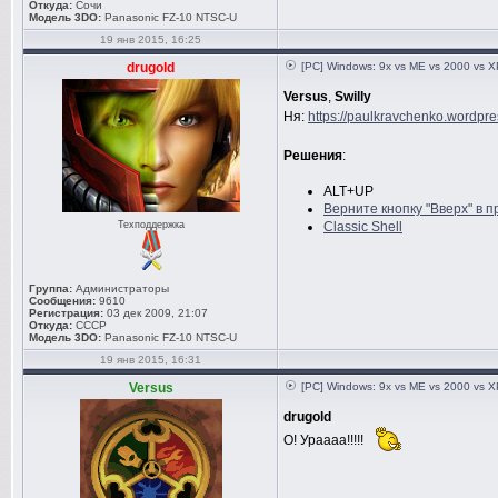
Откуда:
Сочи
Модель 3DO:
Panasonic FZ-10 NTSC-U
19 янв 2015, 16:25
drugold
[PC] Windows: 9x vs ME vs 2000 vs XP
Versus
,
Swilly
Ня:
https://paulkravchenko.wordpre
Решения
:
ALT+UP
Верните кнопку "Вверх" в п
Техподдержка
Сlassic Shell
Группа:
Администраторы
Сообщения:
9610
Регистрация:
03 дек 2009, 21:07
Откуда:
СССР
Модель 3DO:
Panasonic FZ-10 NTSC-U
19 янв 2015, 16:31
Versus
[PC] Windows: 9x vs ME vs 2000 vs XP
drugold
О! Ураааа!!!!!