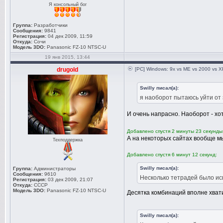
Я консольный бог
Группа:
Разработчики
Сообщения:
9841
Регистрация:
04 дек 2009, 11:59
Откуда:
Сочи
Модель 3DO:
Panasonic FZ-10 NTSC-U
19 янв 2015, 13:44
drugold
[PC] Windows: 9x vs ME vs 2000 vs XP
Swilly писал(а):
я наоборот пытаюсь уйти от 
И очень напрасно. Наоборот - хо
Добавлено спустя 2 минуты 23 секунды
А на некоторых сайтах вообще м
Техподдержка
Добавлено спустя 6 минут 12 секунд:
Swilly писал(а):
Группа:
Администраторы
Сообщения:
9610
Несколько тетрадей было ис
Регистрация:
03 дек 2009, 21:07
Откуда:
СССР
Модель 3DO:
Panasonic FZ-10 NTSC-U
Десятка комбинаций вполне хвати
Swilly писал(а):