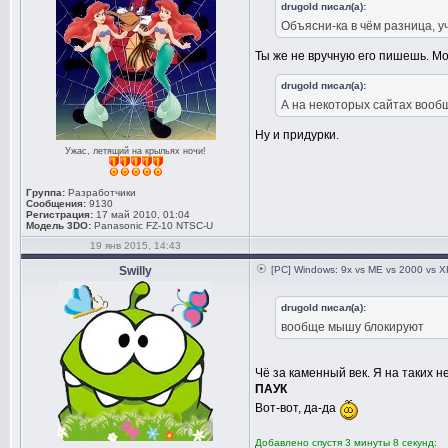
drugold писал(а):
Объясни-ка в чём разница, уч
Ты же не вручную его пишешь. Мож
drugold писал(а):
А на некоторых сайтах вооб
Ну и придурки.
Ужас, летящий на крыльях ночи!
Группа:
Разработчики
Сообщения:
9130
Регистрация:
17 май 2010, 01:04
Модель 3DO:
Panasonic FZ-10 NTSC-U
19 янв 2015, 14:43
Swilly
[PC] Windows: 9x vs ME vs 2000 vs XP
drugold писал(а):
вообще мышу блокируют
Чё за каменный век. Я на таких н
ПАУК
Вот-вот, да-да
Добавлено спустя 3 минуты 8 секунд: