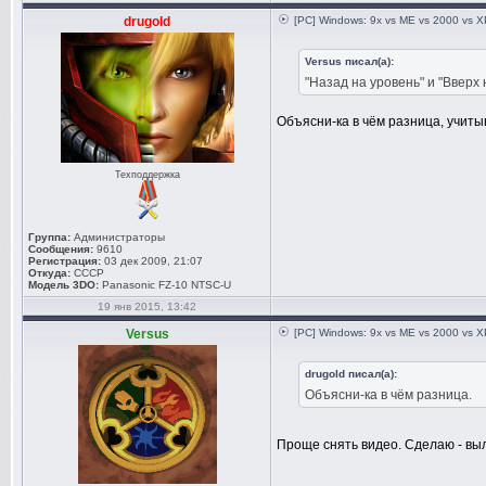
drugold
[PC] Windows: 9x vs ME vs 2000 vs XP
Versus писал(а):
"Назад на уровень" и "Вверх
Объясни-ка в чём разница, учитыв
Техподдержка
Группа:
Администраторы
Сообщения:
9610
Регистрация:
03 дек 2009, 21:07
Откуда:
СССР
Модель 3DO:
Panasonic FZ-10 NTSC-U
19 янв 2015, 13:42
Versus
[PC] Windows: 9x vs ME vs 2000 vs XP
drugold писал(а):
Объясни-ка в чём разница.
Проще снять видео. Сделаю - вы