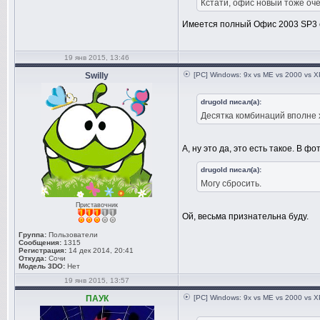
Кстати, офис новый тоже оч
Имеется полный Офис 2003 SP3 с
19 янв 2015, 13:46
Swilly
[PC] Windows: 9x vs ME vs 2000 vs XP
drugold писал(а):
Десятка комбинаций вполне 
А, ну это да, это есть такое. В ф
drugold писал(а):
Могу сбросить.
Приставочник
Ой, весьма признательна буду.
Группа:
Пользователи
Сообщения:
1315
Регистрация:
14 дек 2014, 20:41
Откуда:
Сочи
Модель 3DO:
Нет
19 янв 2015, 13:57
ПАУК
[PC] Windows: 9x vs ME vs 2000 vs XP