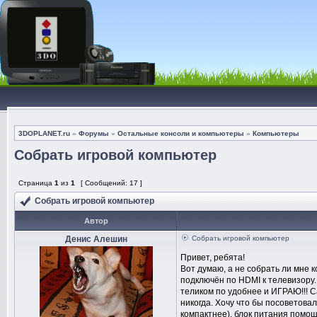
3DOPLANET.ru
»
Форумы
»
Остальные консоли и компьютеры
»
Компьютеры
Собрать игровой компьютер
Страница
1
из
1
[ Сообщений: 17 ]
Собрать игровой компьютер
Автор
Денис Алешин
Собрать игровой компьютер
Привет, ребята!
Вот думаю, а не собрать ли мне к
подключён по HDMI к телевизору. 
теликом по удобнее и ИГРАЮ!!! С
никогда. Хочу что бы посоветовал
компактнее), блок питания пом