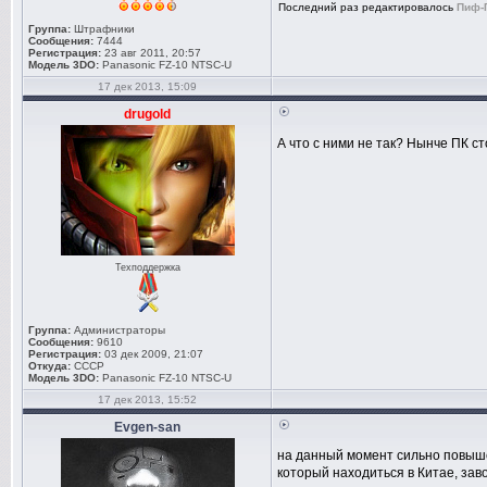
Последний раз редактировалось
Пиф-
Группа:
Штрафники
Сообщения:
7444
Регистрация:
23 авг 2011, 20:57
Модель 3DO:
Panasonic FZ-10 NTSC-U
17 дек 2013, 15:09
drugold
А что с ними не так? Нынче ПК с
Техподдержка
Группа:
Администраторы
Сообщения:
9610
Регистрация:
03 дек 2009, 21:07
Откуда:
СССР
Модель 3DO:
Panasonic FZ-10 NTSC-U
17 дек 2013, 15:52
Evgen-san
на данный момент сильно повыше
который находиться в Китае, зав