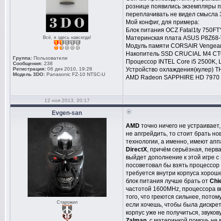
рознице появились экземпляры п
переплачивать не видел смысла 3
Мой конфиг, для примера:
Блок питания OCZ Fatal1ty 750FTY
Материнская плата ASUS P8Z68-V 
Всё, я здесь навсегда!
Модуль памяти CORSAIR Vengean
Накопитель SSD CRUCIAL M4 CT0
Группа:
Пользователи
Процессор INTEL Core i5 2500K, L
Сообщения:
238
Регистрация:
06 дек 2010, 19:28
Устройство охлаждения(кулер) T
Модель 3DO:
Panasonic FZ-10 NTSC-U
AMD Radeon SAPPHIRE HD 7970 
12 ноя 2013, 20:17
Evgen-san
AMD
точно ничего не устраивает,
не апгрейдить, то стоит брать н
технологии, а именно, имеют ап
DirectX
, причём серьёзная, перв
выйдет дополнение к этой игре 
посоветовал бы взять процессор
требуется внутри корпуса хорош
блок питания лучше брать от
Chi
частотой 1600MHz, процессора в
того, что греются сильнее, пото
Старожил
если хочешь, чтобы была дискрет
корпус уже не получиться, звуков
Zalman
, с материнкой помочь не 