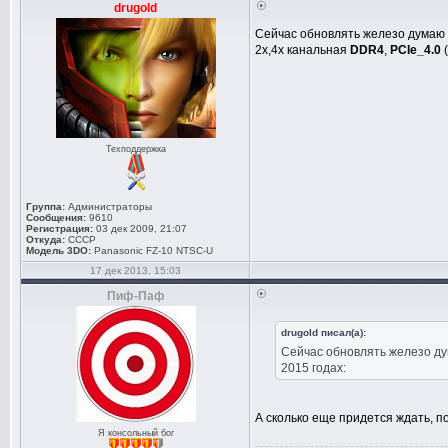
drugold
Сейчас обновлять железо думаю 
2х,4х канальная
DDR4
,
PCIe_4.0
(
Техподдержка
Группа:
Администраторы
Сообщения:
9610
Регистрация:
03 дек 2009, 21:07
Откуда:
СССР
Модель 3DO:
Panasonic FZ-10 NTSC-U
17 дек 2013, 15:03
Пиф-Паф
drugold писал(а):
Сейчас обновлять железо д
2015 годах:
А сколько еще придется ждать, 
Я консольный бог