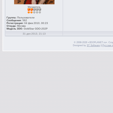
Мегажитель
Группа:
Пользователи
Сообщения:
562
Регистрация:
04 фев 2010, 00:23
Откуда:
Москва
Модель 3DO:
GoldStar GDO-202P
31 дек 2013, 21:13
© 2008-2026 «3DOPLANET.ru». Соз
Designed by
ST Software
||
Русская 