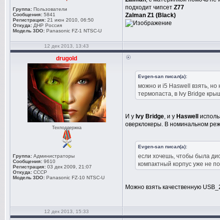
подходит чипсет
Z77
Группа:
Пользователи
Сообщения:
5841
Zalman Z1 (Black)
Регистрация:
21 июн 2010, 06:50
Откуда:
ДНР Россия
Модель 3DO:
Panasonic FZ-1 NTSC-U
12 дек 2013, 13:43
drugold
Evgen-san писал(а):
можно и i5 Haswell взять, но
термопаста, в Ivy Bridge кр
И у
Ivy Bridge
, и у
Haswell
использ
оверклокеры. В номинальном реж
Техподдержка
Evgen-san писал(а):
если хочешь, чтобы была дис
Группа:
Администраторы
Сообщения:
9610
компактный корпус уже не п
Регистрация:
03 дек 2009, 21:07
Откуда:
СССР
Модель 3DO:
Panasonic FZ-10 NTSC-U
Можно взять качественную USB_
12 дек 2013, 15:33