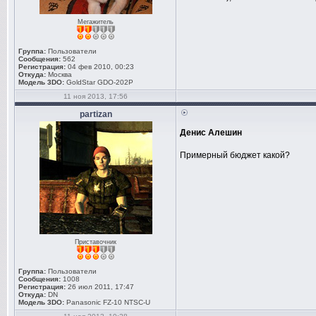
Мегажитель
Группа:
Пользователи
Сообщения:
562
Регистрация:
04 фев 2010, 00:23
Откуда:
Москва
Модель 3DO:
GoldStar GDO-202P
11 ноя 2013, 17:56
partizan
Денис Алешин
Примерный бюджет какой?
Приставочник
Группа:
Пользователи
Сообщения:
1008
Регистрация:
26 июл 2011, 17:47
Откуда:
DN
Модель 3DO:
Panasonic FZ-10 NTSC-U