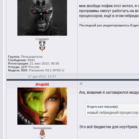
мне вообще пофик этот интел, я
программы смогут работать на в
процессоров, ещё в этом гибрид
Последний раз редактировалось Evgen-
Старожил
Группа:
Пользователи
Сообщения:
5841
Регистрация:
21 июн 2010, 06:50
Откуда:
ДНР Россия
Модель 3DO:
Panasonic FZ-1 NTSC-U
17 дек 2013, 15:57
drugold
Ага, вовремя я затоварился мод
Evgen-san писал(а):
новый гибридный процессор
Это всё бюджетки для ноутбуков
Техподдержка