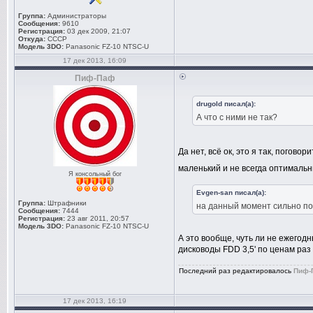
Группа:
Администраторы
Сообщения:
9610
Регистрация:
03 дек 2009, 21:07
Откуда:
СССР
Модель 3DO:
Panasonic FZ-10 NTSC-U
17 дек 2013, 16:09
Пиф-Паф
drugold писал(а):
А что с ними не так?
Да нет, всё ок, это я так, поговор
маленький и не всегда оптимальн
Я консольный бог
Evgen-san писал(а):
Группа:
Штрафники
на данный момент сильно п
Сообщения:
7444
Регистрация:
23 авг 2011, 20:57
Модель 3DO:
Panasonic FZ-10 NTSC-U
А это вообще, чуть ли не ежегод
дисководы FDD 3,5' по ценам раз 
Последний раз редактировалось
Пиф-
17 дек 2013, 16:19