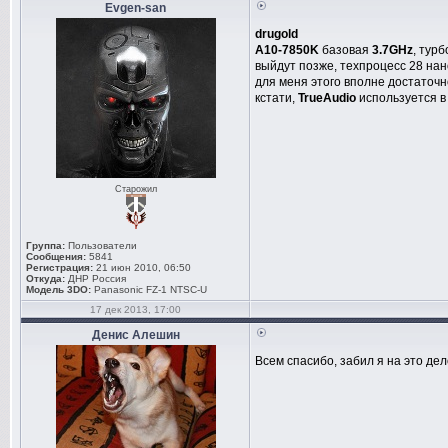
Evgen-san
drugold
A10-7850K
базовая
3.7GHz
, тур
выйдут позже, техпроцесс 28 нан
для меня этого вполне достаточн
кстати,
TrueAudio
используется 
Старожил
Группа:
Пользователи
Сообщения:
5841
Регистрация:
21 июн 2010, 06:50
Откуда:
ДНР Россия
Модель 3DO:
Panasonic FZ-1 NTSC-U
17 дек 2013, 17:00
Денис Алешин
Всем спасибо, забил я на это дел