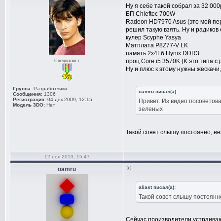
Ну я себе такой собрал за 32 000
БП Chieftec 700W
Radeon HD7970 Asus (это мой пер
решил такую взять. Ну и радиков 
кулер Scyphe Yasya
Матплата P8Z77-V LK
память 2x4Гб Hynix DDR3
проц Core i5 3570K (K это типа с
Специалист
Ну и плюс к этому нужны жескачи,
Группа:
Разработчики
oamru писал(а):
Сообщения:
1306
Регистрация:
04 дек 2009, 12:15
Привет. Из видео посоветова
Модель 3DO:
Нет
зеленых
Такой совет слышу постоянно, н
12 ноя 2013, 15:47
oamru
aliast писал(а):
Такой совет слышу постоянн
Сейчас производители устраиваю