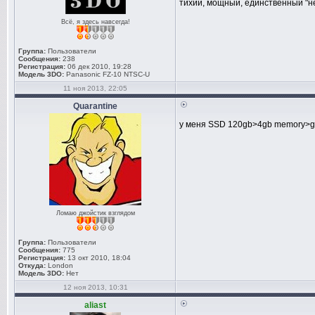
тихий, мощный, единственный "нед
Всё, я здесь навсегда!
Группа:
Пользователи
Сообщения:
238
Регистрация:
06 дек 2010, 19:28
Модель 3DO:
Panasonic FZ-10 NTSC-U
11 ноя 2013, 22:05
Quarantine
у меня SSD 120gb>4gb memory>gtx 
Ломаю джойстик взглядом
Группа:
Пользователи
Сообщения:
775
Регистрация:
13 окт 2010, 18:04
Откуда:
London
Модель 3DO:
Нет
12 ноя 2013, 10:31
aliast