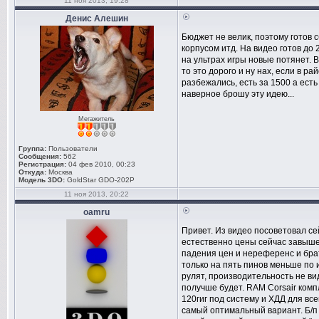
11 ноя 2013, 19:28
Денис Алешин
Бюджет не велик, поэтому готов 
корпусом итд. На видео готов до
на ультрах игры новые потянет. В
то это дорого и ну нах, если в р
разбежались, есть за 1500 а есть
наверное брошу эту идею...
Мегажитель
Группа:
Пользователи
Сообщения:
562
Регистрация:
04 фев 2010, 00:23
Откуда:
Москва
Модель 3DO:
GoldStar GDO-202P
11 ноя 2013, 20:22
oamru
Привет. Из видео посоветовал се
естественно цены сейчас завыше
падения цен и нереференс и брать
только на пять пинов меньше по
рулят, производительность не ви
получше будет. RAM Corsair компл
120гиг под систему и ХДД для всег
самый оптимальный вариант. Б/п