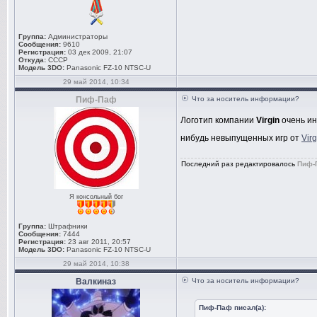
Группа:
Администраторы
Сообщения:
9610
Регистрация:
03 дек 2009, 21:07
Откуда:
СССР
Модель 3DO:
Panasonic FZ-10 NTSC-U
29 май 2014, 10:34
Пиф-Паф
Что за носитель информации?
Логотип компании
Virgin
очень ин
нибудь невыпущенных игр от
Virg
Последний раз редактировалось
Пиф-
Я консольный бог
Группа:
Штрафники
Сообщения:
7444
Регистрация:
23 авг 2011, 20:57
Модель 3DO:
Panasonic FZ-10 NTSC-U
29 май 2014, 10:38
Валкиназ
Что за носитель информации?
Пиф-Паф писал(а):