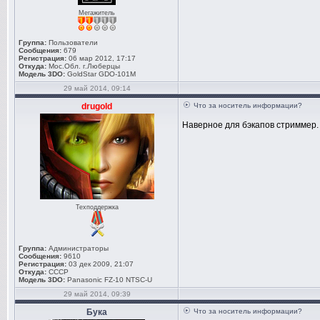
Мегажитель
Группа:
Пользователи
Сообщения:
679
Регистрация:
06 мар 2012, 17:17
Откуда:
Мос.Обл. г.Люберцы
Модель 3DO:
GoldStar GDO-101M
29 май 2014, 09:14
drugold
Что за носитель информации?
Наверное для бэкапов стриммер.
Техподдержка
Группа:
Администраторы
Сообщения:
9610
Регистрация:
03 дек 2009, 21:07
Откуда:
СССР
Модель 3DO:
Panasonic FZ-10 NTSC-U
29 май 2014, 09:39
Бука
Что за носитель информации?