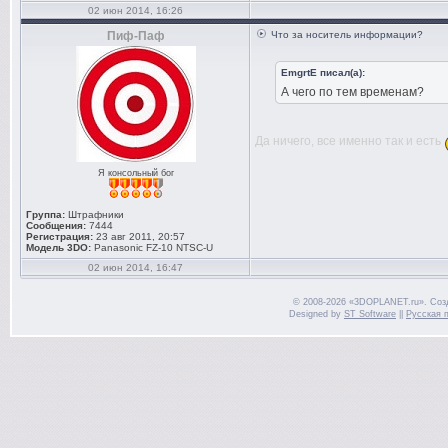
02 июн 2014, 16:26
Пиф-Паф
Что за носитель информации?
EmgrtE писал(а):
А чего по тем временам?
Да ничего, все именно так и есть
Я консольный бог
Группа:
Штрафники
Сообщения:
7444
Регистрация:
23 авг 2011, 20:57
Модель 3DO:
Panasonic FZ-10 NTSC-U
02 июн 2014, 16:47
© 2008-2026 «3DOPLANET.ru». Соз
Designed by
ST Software
||
Русская 