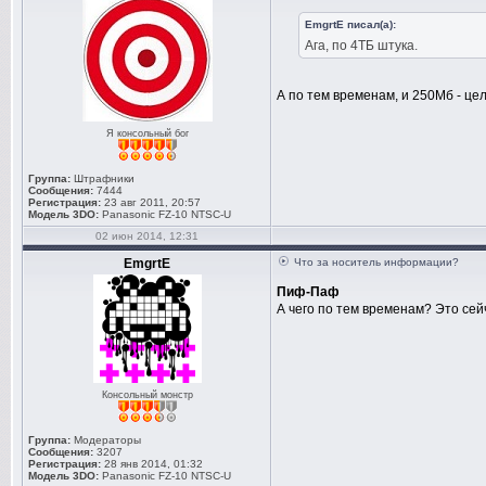
EmgrtE писал(а):
Ага, по 4ТБ штука.
А по тем временам, и 250Мб - це
Я консольный бог
Группа:
Штрафники
Сообщения:
7444
Регистрация:
23 авг 2011, 20:57
Модель 3DO:
Panasonic FZ-10 NTSC-U
02 июн 2014, 12:31
EmgrtE
Что за носитель информации?
Пиф-Паф
А чего по тем временам? Это сейч
Консольный монстр
Группа:
Модераторы
Сообщения:
3207
Регистрация:
28 янв 2014, 01:32
Модель 3DO:
Panasonic FZ-10 NTSC-U