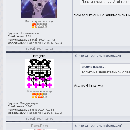
Логотип компании Virgin оче
Чем только они не занимались.Р
Всё, я здесь навсегда!
Группа:
Пользователи
Сообщения:
158
Регистрация:
23 май 2014, 17:42
Модель 3DO:
Panasonic FZ-10 NTSC-U
30 май 2014, 12:02
EmgrtE
Что за носитель информации?
drugold писал(а):
Только на значительно более
Ага, по 4ТБ штука.
Консольный монстр
Группа:
Модераторы
Сообщения:
3207
Регистрация:
28 янв 2014, 01:32
Модель 3DO:
Panasonic FZ-10 NTSC-U
30 май 2014, 19:46
Пиф-Паф
Что за носитель информации?