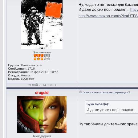
Ну, когда-то не только для бэкапо
И даже до сих пор продают...
http
http://www.amazon.com/s?ie=UTF
Приставочник
Группа:
Пользователи
Сообщения:
1716
Регистрация:
26 фев 2013, 10:56
Откуда:
Анапа
Модель 3DO:
Нет
29 май 2014, 10:31
drugold
Что за носитель информации?
Бука писал(а):
И даже до сих пор продают
Ну так бэкапы длительного хране
Техподдержка