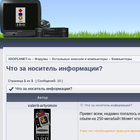
3DOPLANET.ru
»
Форумы
»
Остальные консоли и компьютеры
»
Компьютеры
Что за носитель информации?
Страница
1
из
1
[ Сообщений: 10 ]
Что за носитель информации?
Автор
valerii-artyomov
Что за носитель информации?
Привет всем, недавно попалось н
обьём на 250 мегабайт.Может кто 
У вас нет необходимых прав для прос