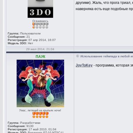
другими). Жаль, что прога триал,
наверняка есть еще подобные про
Осваиваюсь
Группа:
Пользователи
Сообщения:
21
Регистрация:
07 апр 2014, 16:07
Модель 3DO:
Нет
29 июл 2014, 21:04
ПАУК
Использование геймпада в любой и
JoyToKey
- программа, которая 
Ужас, летящий на крыльях ночи!
Группа:
Разработчики
Сообщения:
9130
Регистрация:
17 май 2010, 01:04
Модель 3DO:
Panasonic FZ-10 NTSC-U