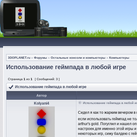
3DOPLANET.ru
»
Форумы
»
Остальные консоли и компьютеры
»
Компьютеры
Использование геймпада в любой игре
Страница
1
из
1
[ Сообщений: 3 ]
Использование геймпада в любой игре
Автор
Kolyani4
Использование геймпада в любой и
Сидел я как то жарким вечером в
если использовать геймпад не тол
arthur's gold. Погуглил и нашел 
настроек для именно этой игры 
некоторых игр, сижу балдею с гей