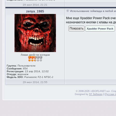
29 июл 2014, 21:21
zenya_1985
Использование геймпада в любой и
Мне еще Xpadder Power Pack очен
назначаются кнопки с клавы на д
Xpadder Power Pack
Ломаю джойстик взглядом
Группа:
Пользователи
Сообщения:
854
Регистрация:
13 апр 2014, 12:02
Откуда:
воронеж
Модель 3DO:
Panasonic FZ-1 NTSC-J
29 июл 2014, 21:55
© 2008-2026 «3DOPLANET.ru». Соз
Designed by
ST Software
||
Русская 