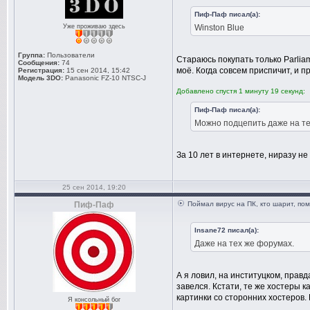
Пиф-Паф писал(а):
Уже проживаю здесь
Winston Blue
Группа:
Пользователи
Стараюсь покупать только Parlia
Сообщения:
74
моё. Когда совсем приспичит, и 
Регистрация:
15 сен 2014, 15:42
Модель 3DO:
Panasonic FZ-10 NTSC-J
Добавлено спустя 1 минуту 19 секунд:
Пиф-Паф писал(а):
Можно подцепить даже на тех
За 10 лет в интернете, ниразу н
25 сен 2014, 19:20
Пиф-Паф
Поймал вирус на ПК, кто шарит, по
Insane72 писал(а):
Даже на тех же форумах.
А я ловил, на институцком, правд
завелся. Кстати, те же хостеры к
картинки со сторонних хостеров.
Я консольный бог