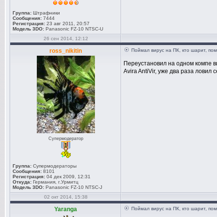
Группа:
Штрафники
Сообщения:
7444
Регистрация:
23 авг 2011, 20:57
Модель 3DO:
Panasonic FZ-10 NTSC-U
26 сен 2014, 12:12
ross_nikitin
Поймал вирус на ПК, кто шарит, по
Переустановил на одном компе в
Avira AntiVir, уже два раза ловил
Супермодератор
Группа:
Супермодераторы
Сообщения:
8101
Регистрация:
04 дек 2009, 12:31
Откуда:
Германия, г.Урмитц
Модель 3DO:
Panasonic FZ-10 NTSC-J
02 окт 2014, 15:38
Yaranga
Поймал вирус на ПК, кто шарит, по