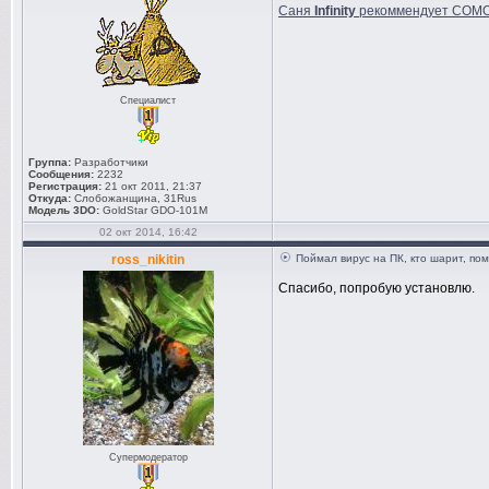
Саня
Infinity
рекоммендует COMOD
Специалист
Группа:
Разработчики
Сообщения:
2232
Регистрация:
21 окт 2011, 21:37
Откуда:
Слобожанщина, 31Rus
Модель 3DO:
GoldStar GDO-101M
02 окт 2014, 16:42
ross_nikitin
Поймал вирус на ПК, кто шарит, по
Спасибо, попробую установлю.
Супермодератор