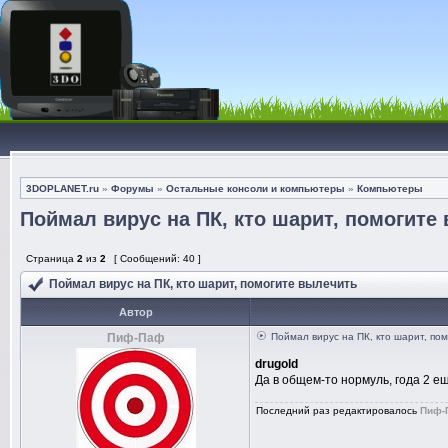
3DOPLANET.ru
»
Форумы
»
Остальные консоли и компьютеры
»
Компьютеры
Поймал вирус на ПК, кто шарит, помогите
Страница
2
из
2
[ Сообщений: 40 ]
Поймал вирус на ПК, кто шарит, помогите вылечить
Автор
Пиф-Паф
Поймал вирус на ПК, кто шарит, по
drugold
Да в общем-то нормуль, года 2 ещ
Последний раз редактировалось
Пиф-