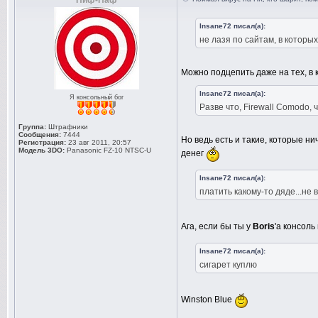
Пиф-Паф
Insane72 писал(а):
не лазя по сайтам, в которы
Можно подцепить даже на тех, в 
Insane72 писал(а):
Я консольный бог
Разве что, Firewall Comodo, 
Группа:
Штрафники
Сообщения:
7444
Но ведь есть и такие, которые ни
Регистрация:
23 авг 2011, 20:57
Модель 3DO:
Panasonic FZ-10 NTSC-U
денег
Insane72 писал(а):
платить какому-то дяде...не
Ага, если бы ты у
Boris
'а консоль
Insane72 писал(а):
сигарет куплю
Winston Blue