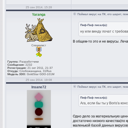
25 сен 2014, 15:28
Yaranga
Поймал вирус на ПК, кто шарит, по
Пиф-Паф писал(а):
ну или винду лочат с требов
В общем-то это и не вирусы. Леч
Специалист
Группа:
Разработчики
Сообщения:
2232
Регистрация:
21 окт 2011, 21:37
Откуда:
Слобожанщина, 31Rus
Модель 3DO:
GoldStar GDO-101M
25 сен 2014, 19:08
Insane72
Поймал вирус на ПК, кто шарит, по
Пиф-Паф писал(а):
Ага, если бы ты у Boris'а ко
Одно дело за материальную ценнос
достаточно низкого качества(по 
маленькой базой данных вирусов