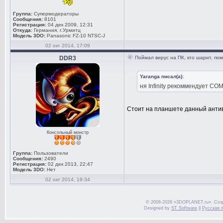
Группа:
Супермодераторы
Сообщения:
8101
Регистрация:
04 дек 2009, 12:31
Откуда:
Германия, г.Урмитц
Модель 3DO:
Panasonic FZ-10 NTSC-J
02 окт 2014, 17:09
DDR3
Поймал вирус на ПК, кто шарит, по
Yaranga писал(а):
ня Infinity рекоммендует COM
Стоит на планшете данный антив
Консольный монстр
Группа:
Пользователи
Сообщения:
2490
Регистрация:
02 дек 2013, 22:47
Модель 3DO:
Нет
02 окт 2014, 19:34
© 2008-2026 «3DOPLANET.ru». Соз
Designed by
ST Software
||
Русская 