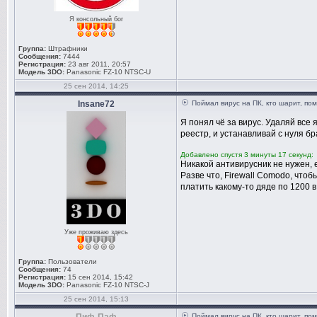
Я консольный бог
Группа:
Штрафники
Сообщения:
7444
Регистрация:
23 авг 2011, 20:57
Модель 3DO:
Panasonic FZ-10 NTSC-U
25 сен 2014, 14:25
Insane72
Поймал вирус на ПК, кто шарит, по
Я понял чё за вирус. Удаляй все
реестр, и устанавливай с нуля бр
Добавлено спустя 3 минуты 17 секунд:
Никакой антивирусник не нужен, 
Разве что, Firewall Comodo, чтоб
платить какому-то дяде по 1200 в
Уже проживаю здесь
Группа:
Пользователи
Сообщения:
74
Регистрация:
15 сен 2014, 15:42
Модель 3DO:
Panasonic FZ-10 NTSC-J
25 сен 2014, 15:13
Поймал вирус на ПК, кто шарит, по