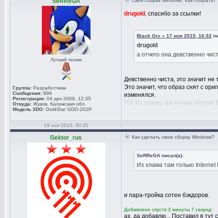
SeRReGA
Своя сборка Windows. Как собрать?
drugold
, спасибо за ссылки!
Black Orc » 17 ноя 2015, 16:32
пи
drugold
а отчего она девственно чи
Лучший техник
Девственно чиста, это значит н
Это значит, что образ снят с ори
Группа:
Разработчики
Сообщения:
896
изменялся.
Регистрация:
04 дек 2009, 12:35
P.S. Из хлама там только Internet 
Откуда:
Жуков, Калужская обл.
Модель 3DO:
GoldStar GDO-202P
19 ноя 2015, 00:20
Gektor_rus
Как сделать свою сборку Windows?
SeRReGA писал(а):
Из хлама там только Internet 
и пара-тройка сотен бэкдоров.
Добавлено спустя 3 минуты 7 секунд:
ах, да добавлю... Поставил я ту