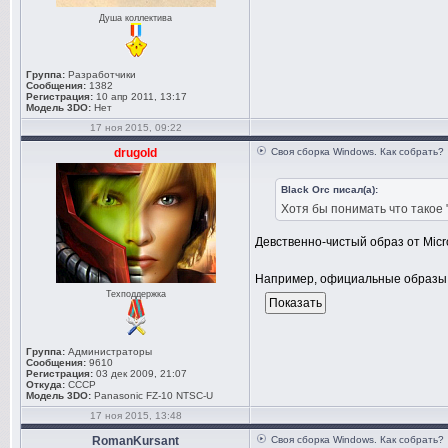
Душа коллектива
Группа:
Разработчики
Сообщения:
1382
Регистрация:
10 апр 2011, 13:17
Модель 3DO:
Нет
17 ноя 2015, 09:22
drugold
Своя сборка Windows. Как собрать?
Black Orc писал(а):
Хотя бы понимать что такое 
Девственно-чистый образ от Micr
Например, официальные образы 
Техподдержка
Группа:
Администраторы
Сообщения:
9610
Регистрация:
03 дек 2009, 21:07
Откуда:
СССР
Модель 3DO:
Panasonic FZ-10 NTSC-U
17 ноя 2015, 13:48
RomanKursant
Своя сборка Windows. Как собрать?