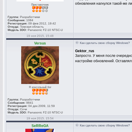
обновления нагнулся такой-же л
Приставочник
Группа:
Разработчики
Сообщения:
1084
Регистрация:
09 фев 2012, 19:42
Откуда:
Томская область
Модель 3DO:
Panasonic FZ-10 NTSC-U
19 ноя 2015, 15:48
Versus
Как сделать свою сборку Windows?
Gektor_rus
Запросто. У меня после очередн
настройке обновлений. Оставлял 
Я консольный бог
Группа:
Разработчики
Сообщения:
9841
Регистрация:
04 дек 2009, 11:59
Откуда:
Сочи
Модель 3DO:
Panasonic FZ-10 NTSC-U
19 ноя 2015, 15:54
SeRReGA
Как сделать свою сборку Windows?