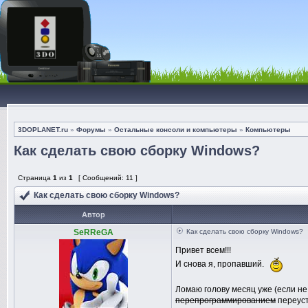
3DOPLANET.ru
»
Форумы
»
Остальные консоли и компьютеры
»
Компьютеры
Как сделать свою сборку Windows?
Страница
1
из
1
[ Сообщений: 11 ]
Как сделать свою сборку Windows?
Автор
SeRReGA
Как сделать свою сборку Windows?
Привет всем!!!
И снова я, пропавший.
Ломаю голову месяц уже (если н
перепрограммированием
переуст