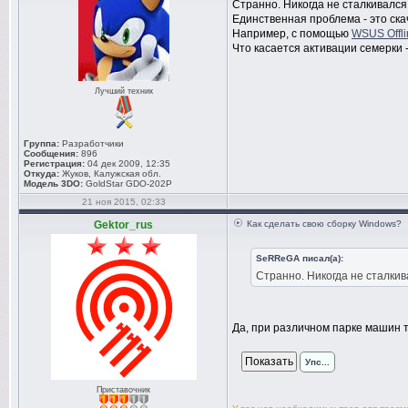
Странно. Никогда не сталкивалс
Единственная проблема - это ска
Например, с помощью
WSUS Offli
Что касается активации семерки 
Лучший техник
Группа:
Разработчики
Сообщения:
896
Регистрация:
04 дек 2009, 12:35
Откуда:
Жуков, Калужская обл.
Модель 3DO:
GoldStar GDO-202P
21 ноя 2015, 02:33
Gektor_rus
Как сделать свою сборку Windows?
SeRReGA писал(а):
Странно. Никогда не сталки
Да, при различном парке машин 
Упс...
Приставочник