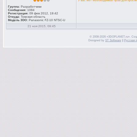
У вас нет необходимых прав для прос
Группа:
Разработчики
Сообщения:
1084
Регистрация:
09 фев 2012, 19:42
Откуда:
Томская область
Модель 3DO:
Panasonic FZ-10 NTSC-U
21 ноя 2015, 09:45
© 2008-2026 «3DOPLANET.ru». Соз
Designed by
ST Software
||
Русская 