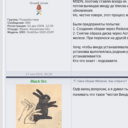
MSDN, поэтому ставлю всегда их
Лучший техник
потом вычищаю винду до блеска и
обновления.
Но, честно говоря, этот процесс 
Группа:
Разработчики
Сообщения:
896
Были предприняты попытки:
Регистрация:
04 дек 2009, 12:35
1. Создание сборки через Reducer 
Откуда:
Жуков, Калужская обл.
Модель 3DO:
GoldStar GDO-202P
2. Снятие образа диска через Ac
железе. При переносе на другой
Хочу, чтобы винда устанавливала
установка выполнялась родным у
устанавливается.
Кто что знает - подскажите.
17 ноя 2015, 06:29
Black Orc
Своя сборка Windows. Как собрать?
Оуф капец вопросик, а я думал 
понимать что такое "чистая Винда