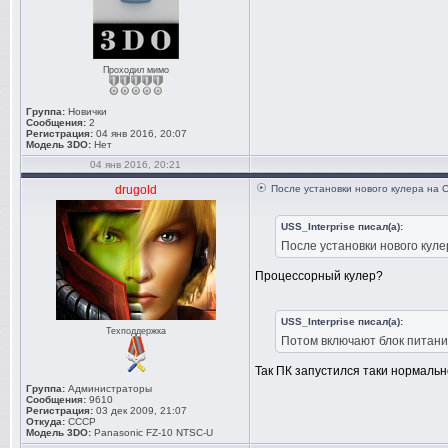
Проходил мимо
Группа:
Новички
Сообщения:
2
Регистрация:
04 янв 2016, 20:07
Модель 3DO:
Нет
04 янв 2016, 20:21
drugold
После установки нового кулера на 
USS_Interprise писал(а):
После установки нового куле
Процессорный кулер?
USS_Interprise писал(а):
Техподдержка
Потом включают блок питания
Так ПК запустился таки нормаль
Группа:
Администраторы
Сообщения:
9610
Регистрация:
03 дек 2009, 21:07
Откуда:
СССР
Модель 3DO:
Panasonic FZ-10 NTSC-U