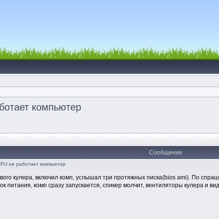
аботает компьютер
Сообщение
CPU не работает компьютер
вого кулера, включил комп, услышал три протяжных писка(bios ami). По спраш
ок питания, комп сразу запускается, спикер молчит, вентиляторы кулера и ви