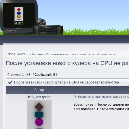
3DOPLANET.ru
»
Форумы
»
Остальные консоли и компьютеры
»
Компьютеры
После установки нового кулера на CPU не р
Страница
1
из
1
[ Сообщений: 5 ]
После установки нового кулера на CPU не работает компьютер
Автор
USS_Interprise
После установки нового кулера на 
Всем, привет. После установки но
я их поменял. Потом включают бл