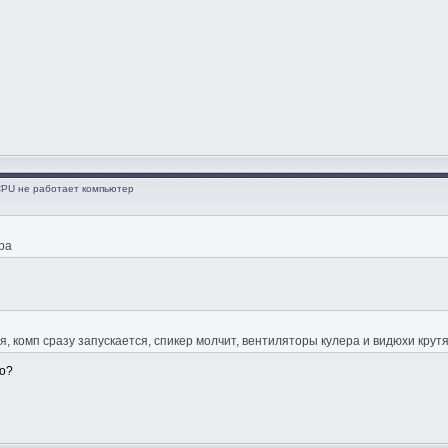
CPU не работает компьютер
ра
, комп сразу запускается, спикер молчит, вентиляторы кулера и видюхи крут
но?