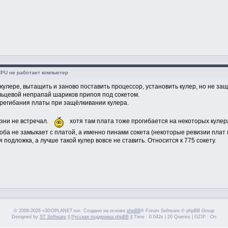
CPU не работает компьютер
кулере, вытащить и заново поставить процессор, установить кулер, но не защ
ольцевой непрапай шариков припоя под сокетом.
ерегибания платы при защёлкивании кулера.
езни не встречал.
хотя там плата тоже прогибается на некоторых кулер
ба не замыкает с платой, а именно пинами сокета (некоторые ревизии плат г
подложка, а лучше такой кулер вовсе не ставить. Относится к 775 сокету.
© 2008-2026 «3DOPLANET.ru». Создано на основе
phpBB
® Forum Software © phpBB Group
Designed by
ST Software
||
Русская поддержка phpBB
|| Time : 0.042s | 20 Queries | GZIP : On