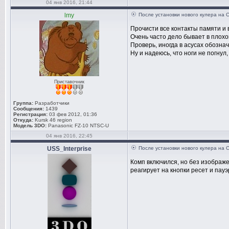
04 янв 2016, 21:44
lmy
После установки нового кулера на 
Прочисти все контакты памяти и 
Очень часто дело бывает в плохо
Проверь, иногда в асусах обозна
Ну и надеюсь, что ноги не погнул,
Приставочник
Группа:
Разработчики
Сообщения:
1439
Регистрация:
03 фев 2012, 01:36
Откуда:
Kursk 46 region
Модель 3DO:
Panasonic FZ-10 NTSC-U
04 янв 2016, 22:45
USS_Interprise
После установки нового кулера на 
Комп включился, но без изображе
реагирует на кнопки ресет и пауэ