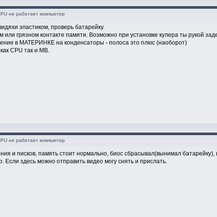
CPU не работает компьютер
видяхи эластиком, проверь батарейку.
м или грязном контакте памяти. Возможно при установке кулера ты рукой зад
чение в МАТЕРИНКЕ на конденсаторы - полоса это плюс (наоборот)
 как CPU так и MB.
CPU не работает компьютер
ния и писков, память стоит нормально, биос сбрасывал(вынимал батарейку), 
р. Если здесь можно отправить видео могу снять и прислать.