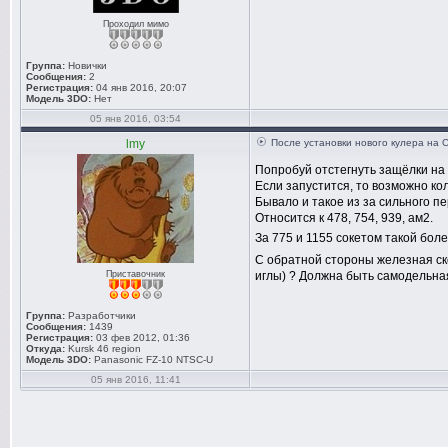
Проходил мимо
Группа:
Новички
Сообщения:
2
Регистрация:
04 янв 2016, 20:07
Модель 3DO:
Нет
05 янв 2016, 03:54
lmy
После установки нового кулера на 
Попробуй отстегнуть защёлки на 
Если запустится, то возможно к
Бывало и такое из за сильного п
Относится к 478, 754, 939, ам2.
За 775 и 1155 сокетом такой бол
С обратной стороны железная ско
Приставочник
иглы) ? Должна быть самодельная 
Группа:
Разработчики
Сообщения:
1439
Регистрация:
03 фев 2012, 01:36
Откуда:
Kursk 46 region
Модель 3DO:
Panasonic FZ-10 NTSC-U
05 янв 2016, 11:41