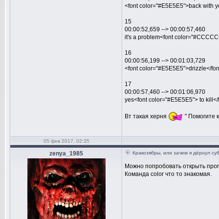
<font color="#E5E5E5">back with y
15
00:00:52,659 --> 00:00:57,460
it's a problem<font color="#CCCCCC"
16
00:00:56,199 --> 00:01:03,729
<font color="#E5E5E5">drizzle</fon
17
00:00:57,460 --> 00:01:06,970
yes<font color="#E5E5E5"> to kill<
Вт такая херня
" Помогите к
05 фев 2017, 02:35
zenya_1985
Кракозябры, или зачем я дёрнул су
Можно попробовать открыть прогр
Команда color что то знакомая.