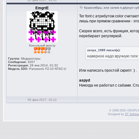
05 фев 2017, 14:01
MarginR, M
EmgrtE
Кракозябры, или зачем я дёрнул су
Dialogue:
Тег font с атрибутом color счит
лишь при прямом сравнении - это
1,0:00:14.
падения в 
Скорее всего, есть функция, кот
перебирает регуляркой.
уничтожена
Консольный монстр
Dialogue:
zenya_1985 писал(а):
наверное надо вручную теги 
1,0:00:20.
Группа:
Модераторы
Сообщения:
3207
Регистрация:
28 янв 2014, 01:32
продолжала
Модель 3DO:
Panasonic FZ-10 NTSC-U
Или написать простой скрипт :) .
удалось ув
aspyd
Никогда не работал с сабами. С
Dialogue:
1,0:00:26.
05 фев 2017, 15:12
попытался 
© 2008-2026 «3DOPLA
приземлить
Designed by
ST Softwa
Dialogue:
1,0:00:32.