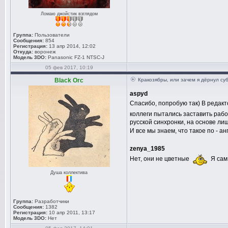
Video AR V
Ломаю джойстик взглядом
Active Lin
Video Posi
Группа:
Пользователи
Сообщения:
854
Регистрация:
13 апр 2014, 12:02
Откуда:
воронеж
Модель 3DO:
Panasonic FZ-1 NTSC-J
[V4+ Style
05 фев 2017, 10:19
Format: Na
Black Orc
Кракозябры, или зачем я дёрнул су
aspyd
SecondaryC
Спасибо, попробую так) В редакто
Italic, Un
коллеги пытались заставить рабо
русской синхронки, на основе ли
Spacing, A
И все мы знаем, что такое по - а
Alignment,
zenya_1985
Style: Def
Нет, они не цветные
Я сам 
Antiqua,23
Душа коллектива
[Events]
Группа:
Разработчики
Сообщения:
1382
Регистрация:
10 апр 2011, 13:17
Format: La
Модель 3DO:
Нет