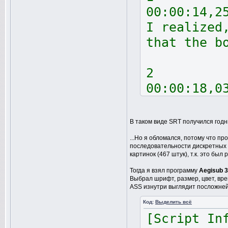
00:00:14,2
I realized
that the b
2
00:00:18,0
had planne
starry exp
В таком виде SRT получился годны
...Но я обломался, потому что п
3
последовательности дискретных 
картинок (467 штук), т.к. это б
00:00:24,2
Тогда я взял программу
Aegisub 3
glimpse. I
Выбрал шрифт, размер, цвет, вре
ASS изнутри выглядит посложней
might have
Код:
Выделить всё
[Script In
4