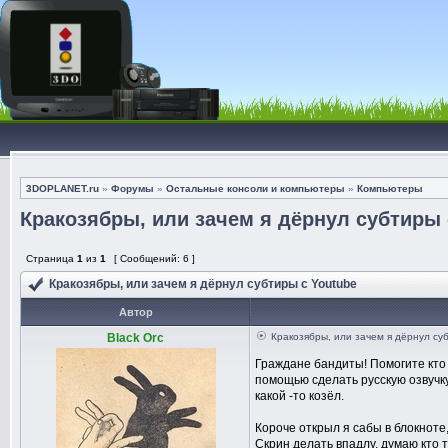
3DOPLANET.ru
»
Форумы
»
Остальные консоли и компьютеры
»
Компьютеры
Кракозябры, или зачем я дёрнул субтиры 
Страница
1
из
1
[ Сообщений: 6 ]
Кракозябры, или зачем я дёрнул субтиры с Youtube
Автор
Black Orc
Кракозябры, или зачем я дёрнул су
Граждане бандиты! Помогите кто з
помощью сделать русскую озвучк
какой -то козёл.
Короче открыл я сабы в блокноте
Скрин делать впадлу, думаю кто т