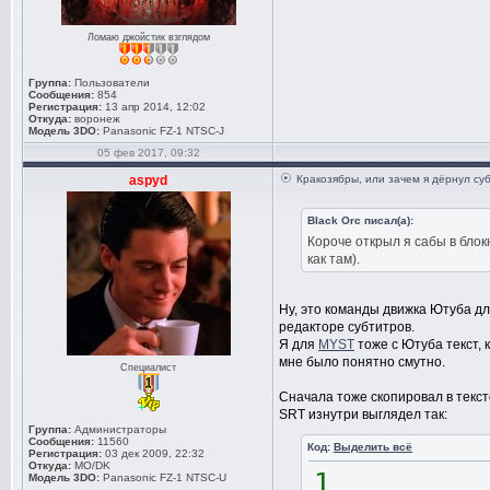
Ломаю джойстик взглядом
Группа:
Пользователи
Сообщения:
854
Регистрация:
13 апр 2014, 12:02
Откуда:
воронеж
Модель 3DO:
Panasonic FZ-1 NTSC-J
05 фев 2017, 09:32
aspyd
Кракозябры, или зачем я дёрнул су
Black Orc писал(а):
Короче открыл я сабы в бло
как там).
Ну, это команды движка Ютуба для
редакторе субтитров.
Я для
MYST
тоже с Ютуба текст, 
мне было понятно смутно.
Специалист
Сначала тоже скопировал в тексто
SRT изнутри выглядел так:
Группа:
Администраторы
Сообщения:
11560
Код:
Выделить всё
Регистрация:
03 дек 2009, 22:32
Откуда:
MO/DK
1
Модель 3DO:
Panasonic FZ-1 NTSC-U