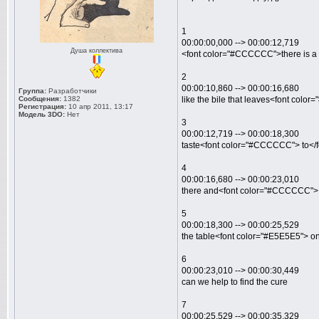
1
00:00:00,000 --> 00:00:12,719
Душа коллектива
<font color="#CCCCCC">there is a 
2
00:00:10,860 --> 00:00:16,680
Группа:
Разработчики
Сообщения:
1382
like the bile that leaves<font color
Регистрация:
10 апр 2011, 13:17
Модель 3DO:
Нет
3
00:00:12,719 --> 00:00:18,300
taste<font color="#CCCCCC"> to</f
4
00:00:16,680 --> 00:00:23,010
there and<font color="#CCCCCC"> 
5
00:00:18,300 --> 00:00:25,529
the table<font color="#E5E5E5"> o
6
00:00:23,010 --> 00:00:30,449
can we help to find the cure
7
00:00:25,529 --> 00:00:35,329