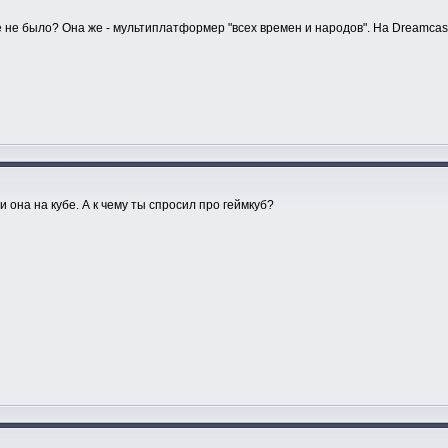
е не было? Она же - мультиплатформер "всех времен и народов". На Dreamcast 
 она на кубе. А к чему ты спросил про геймкуб?