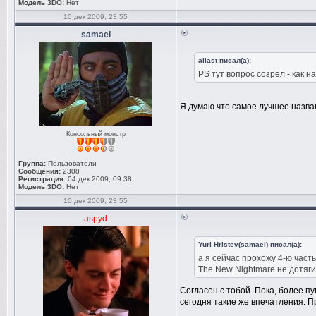
Модель 3DO:
Нет
10 дек 2009, 23:55
samael
aliast писал(а):
PS тут вопрос созрел - как 
Я думаю что самое лучшее назван
Консольный монстр
Группа:
Пользователи
Сообщения:
2308
Регистрация:
04 дек 2009, 09:38
Модель 3DO:
Нет
10 дек 2009, 23:55
aspyd
Yuri Hristev(samael) писал(а):
а я сейчас прохожу 4-ю част
The New Nightmare не дотяги
Согласен с тобой. Пока, более пу
сегодня такие же впечатления. Пр