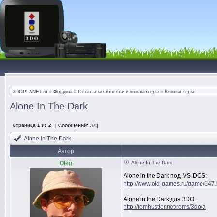
3DOPLANET.ru
»
Форумы
»
Остальные консоли и компьютеры
»
Компьютеры
Alone In The Dark
Страница
1
из
2
[ Сообщений: 32 ]
Alone In The Dark
Автор
Oleg
Alone In The Dark
Alone in the Dark под MS-DOS:
http://www.old-games.ru/game/147.
Alone in the Dark для 3DO:
http://romhustler.net/roms/3do/a