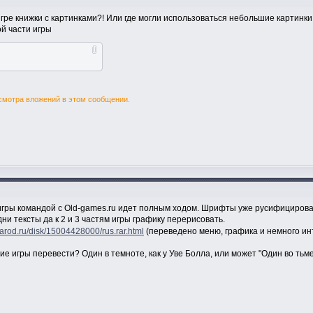
игре книжки с картинками?! Или где могли использоваться небольшие картинки: 
й части игры
смотра вложений в этом сообщении.
игры командой c Old-games.ru идет полным ходом. Шрифты уже русифицирова
ни тексты да к 2 и 3 частям игры графику перерисовать.
/narod.ru/disk/15004428000/rus.rar.html
(переведено меню, графика и немного инт
ние игры перевести? Один в темноте, как у Уве Болла, или может "Один во ть