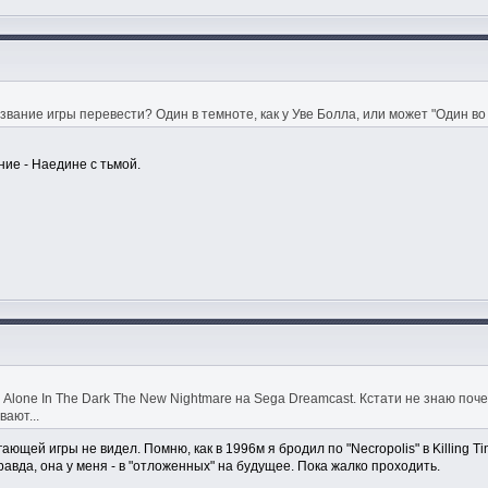
название игры перевести? Один в темноте, как у Уве Болла, или может "Один в
ие - Наедине с тьмой.
ь Alone In The Dark The New Nightmare на Sega Dreamcast. Кстати не знаю поч
вают...
гающей игры не видел. Помню, как в 1996м я бродил по "Necropolis" в Killing 
авда, она у меня - в "отложенных" на будущее. Пока жалко проходить.