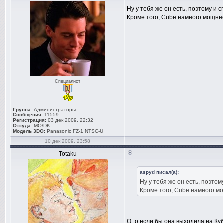
Ну у тебя же он есть, поэтому и 
Кроме того, Cube намного мощнее 
Специалист
Группа:
Администраторы
Сообщения:
11559
Регистрация:
03 дек 2009, 22:32
Откуда:
MO/DK
Модель 3DO:
Panasonic FZ-1 NTSC-U
10 дек 2009, 23:58
Totaku
aspyd писал(а):
Ну у тебя же он есть, поэтом
Кроме того, Cube намного мо
О_о если бы она выходила на Куб