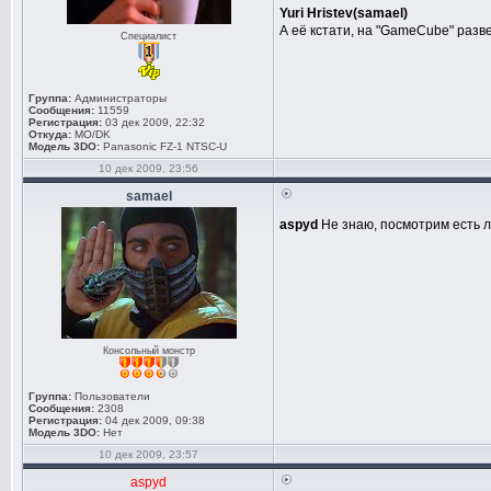
Yuri Hristev(samael)
А её кстати, на "GameCube" разв
Специалист
Группа:
Администраторы
Сообщения:
11559
Регистрация:
03 дек 2009, 22:32
Откуда:
MO/DK
Модель 3DO:
Panasonic FZ-1 NTSC-U
10 дек 2009, 23:56
samael
aspyd
Не знаю, посмотрим есть ли
Консольный монстр
Группа:
Пользователи
Сообщения:
2308
Регистрация:
04 дек 2009, 09:38
Модель 3DO:
Нет
10 дек 2009, 23:57
aspyd