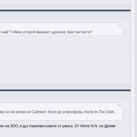
о тьме"? Имхо второй вариант удачнее. Как считаете?
ему но ни резик ни Сайлент Хилл до атмосферы Alone In The Dark
Time на 3DO, и дух перехватывало от ужаса. От Alone N.N. на Дриме