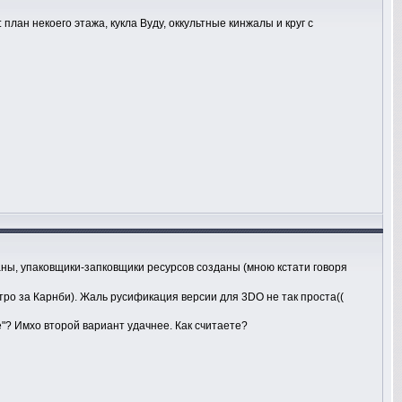
план некоего этажа, кукла Вуду, оккультные кинжалы и круг с
ны, упаковщики-запковщики ресурсов созданы (мною кстати говоря
ро за Карнби). Жаль русификация версии для 3DO не так проста((
ме"? Имхо второй вариант удачнее. Как считаете?