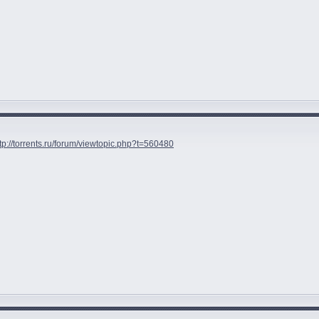
tp://torrents.ru/forum/viewtopic.php?t=560480