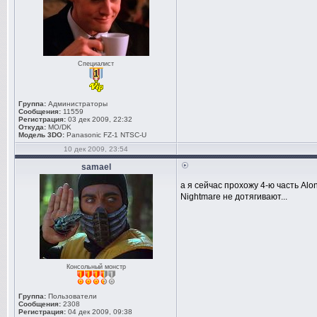
Специалист
Группа:
Администраторы
Сообщения:
11559
Регистрация:
03 дек 2009, 22:32
Откуда:
MO/DK
Модель 3DO:
Panasonic FZ-1 NTSC-U
10 дек 2009, 23:54
samael
а я сейчас прохожу 4-ю часть Al
Nightmare не дотягивают...
Консольный монстр
Группа:
Пользователи
Сообщения:
2308
Регистрация:
04 дек 2009, 09:38