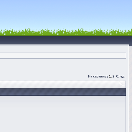
На страницу
1
,
2
След.