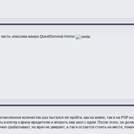
асти, классика жанра Quest\Survival Horror
есчисленное количество раз пытался её пройти, как на компе, так и на PSP из
ь в клетку к врачу-вредителю и впороть ему укол с ядом. После этого, он дол
но срабатывает, но врач не умирает, а так и остается стоять на месте, покачив