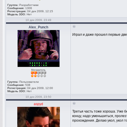
Группа:
Разработчики
Сообщения:
1306
Регистрация:
04 дек 2009, 12:15
Модель 3DO:
Нет
10 дек 2009, 23:49
Alex_Punch
Играл и даже прошел первые две ч
Мегажитель
Группа:
Пользователи
Сообщения:
538
Регистрация:
04 дек 2009, 12:00
Модель 3DO:
Нет
10 дек 2009, 23:50
aspyd
Третья часть тоже хороша. Уже б
концу, надо уменьшиться, пролезт
прохождения. Делаю укол, укол точ