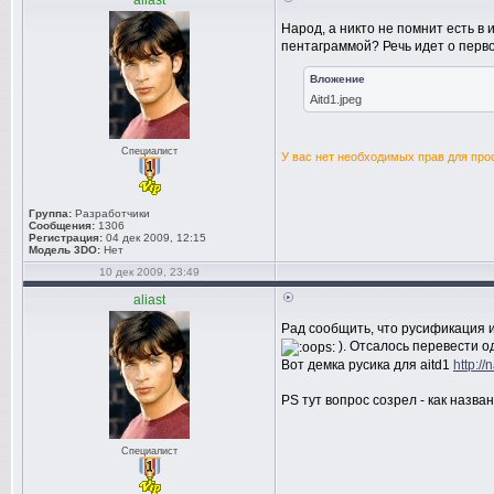
aliast
Народ, а никто не помнит есть в 
пентаграммой? Речь идет о перво
Вложение
Aitd1.jpeg
Специалист
У вас нет необходимых прав для про
Группа:
Разработчики
Сообщения:
1306
Регистрация:
04 дек 2009, 12:15
Модель 3DO:
Нет
10 дек 2009, 23:49
aliast
Рад сообщить, что русификация 
). Отсалось перевести од
Вот демка русика для aitd1
http:/
PS тут вопрос созрел - как назва
Специалист