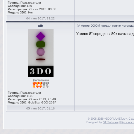
Группа:
Пользователи
Сообщения:
425
Регистрация:
22 сен 2013, 03:08
Модель 3DO:
Нет
04 июл 2017, 23:22
alh
Автор DOOM продал копию легендар
У меня 8" середины 80х пачка и д
Приставочник
Группа:
Пользователи
Сообщения:
1100
Регистрация:
29 янв 2013, 20:49
Модель 3DO:
GoldStar GDO-202P
05 июл 2017, 01:16
© 2008-2026 «3DOPLANET.ru». Соз
Designed by
ST Software
||
Русская 