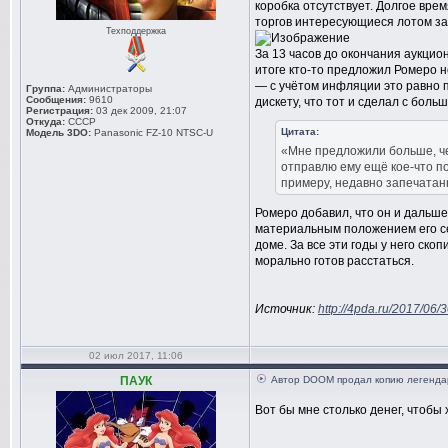
коробка отсутствует. Долгое врем
торгов интересующиеся лотом за
Техподдержка
За 13 часов до окончания аукцио
итоге кто-то предложил Ромеро не
— с учётом инфляции это равно 
Группа:
Администраторы
Сообщения:
9610
дискету, что тот и сделал с боль
Регистрация:
03 дек 2009, 21:07
Откуда:
СССР
Цитата:
Модель 3DO:
Panasonic FZ-10 NTSC-U
«Мне предложили больше, ч
отправлю ему ещё кое-что по
примеру, недавно запечатанн
Ромеро добавил, что он и дальше 
материальным положением его се
доме. За все эти годы у него ско
морально готов расстаться.
Источник:
http://4pda.ru/2017/06/
02 июл 2017, 11:06
ПАУК
Автор DOOM продал копию легендар
Вот бы мне столько денег, чтобы 