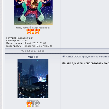
Ужас, летящий на крыльях ночи!
Группа:
Разработчики
Сообщения:
9130
Регистрация:
17 май 2010, 01:04
Модель 3DO:
Panasonic FZ-10 NTSC-U
02 июл 2017, 12:38
Max PK
Автор DOOM продал копию легендар
Да эти дискеты использовать то с
Мегажитель