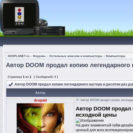
3DOPLANET.ru
»
Форумы
»
Остальные консоли и компьютеры
»
Компьютеры
Автор DOOM продал копию легендарного ш
Страница
1
из
1
[ Сообщений: 4 ]
Автор DOOM продал копию легендарного шутера в десятки раз д
Автор
drugold
Автор DOOM продал копию легендар
Автор DOOM продал к
исходной цены
На днях знаменитый гейм-дизайн
ценный для всех коллекционеров