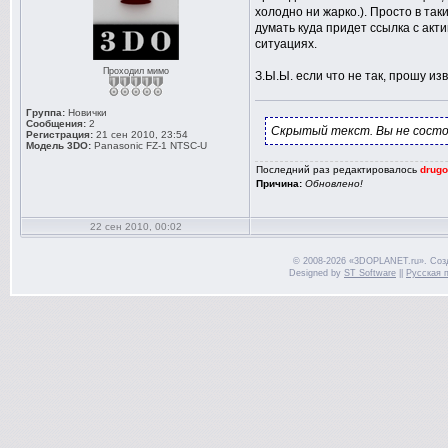
холодно ни жарко.). Просто в так
думать куда придет ссылка с акт
ситуациях.
Проходил мимо
З.Ы.Ы. если что не так, прошу из
Группа:
Новички
Сообщения:
2
Скрытый текст. Вы не состо
Регистрация:
21 сен 2010, 23:54
Модель 3DO:
Panasonic FZ-1 NTSC-U
Последний раз редактировалось
drugo
Причина:
Обновлено!
22 сен 2010, 00:02
© 2008-2026 «3DOPLANET.ru». Соз
Designed by
ST Software
||
Русская 