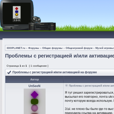
3DOPLANET.ru
»
Форумы
»
Общие форумы
»
Общеигровой форум
»
Музей игровы
Проблемы с регистрацией и/или активаци
Страница
1
из
1
[ 1 сообщение ]
Проблемы с регистрацией и/или активацией на форуме
Автор
UnSeeN
Проблемы с регистрацией и/или ак
Я тут решил зарегистрироваться,
высылал его повторно, почта ukr.
почту которую всегда использую
З.Ы. не плохо бы было где-то выс
приходила ссылка на активацию, х