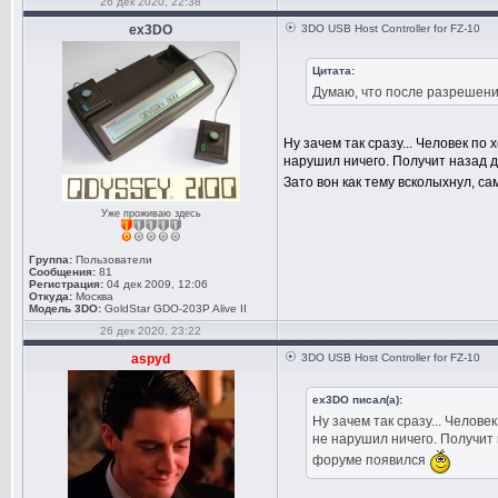
26 дек 2020, 22:38
ex3DO
3DO USB Host Controller for FZ-10
Цитата:
Думаю, что после разрешени
Ну зачем так сразу... Человек по
нарушил ничего. Получит назад д
Зато вон как тему всколыхнул, 
Уже проживаю здесь
Группа:
Пользователи
Сообщения:
81
Регистрация:
04 дек 2009, 12:06
Откуда:
Москва
Модель 3DO:
GoldStar GDO-203P Alive II
26 дек 2020, 23:22
aspyd
3DO USB Host Controller for FZ-10
ex3DO писал(а):
Ну зачем так сразу... Челове
не нарушил ничего. Получит 
форуме появился