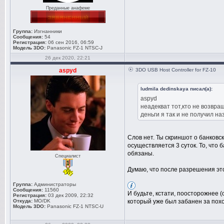
Преданные анафеме
Группа:
Изгнанники
Сообщения:
54
Регистрация:
06 сен 2016, 06:59
Модель 3DO:
Panasonic FZ-1 NTSC-J
26 дек 2020, 22:21
aspyd
3DO USB Host Controller for FZ-10
ludmila dedinskaya писал(а):
aspyd
неадекват тот,кто не возвра
деньги я так и не получил на
Слов нет. Ты скриншот о банковс
осуществляется 3 суток. То, что
обязаны.
Специалист
Думаю, что после разрешения это
Группа:
Администраторы
Сообщения:
11560
И будьте, кстати, поосторожнее 
Регистрация:
03 дек 2009, 22:32
Откуда:
MO/DK
который уже был забанен за похо
Модель 3DO:
Panasonic FZ-1 NTSC-U