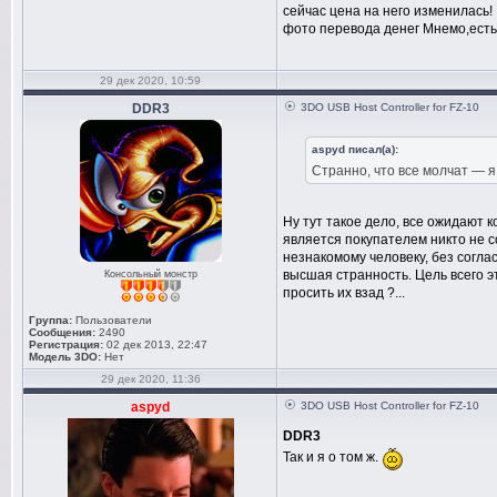
сейчас цена на него изменилась!
фото перевода денег Мнемо,есть
29 дек 2020, 10:59
DDR3
3DO USB Host Controller for FZ-10
aspyd писал(а):
Странно, что все молчат — я
Ну тут такое дело, все ожидают к
является покупателем никто не с
незнакомому человеку, без соглас
высшая странность. Цель всего э
Консольный монстр
просить их взад ?...
Группа:
Пользователи
Сообщения:
2490
Регистрация:
02 дек 2013, 22:47
Модель 3DO:
Нет
29 дек 2020, 11:36
aspyd
3DO USB Host Controller for FZ-10
DDR3
Так и я о том ж.