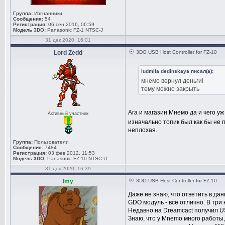
Группа:
Изгнанники
Сообщения:
54
Регистрация:
06 сен 2016, 06:59
Модель 3DO:
Panasonic FZ-1 NTSC-J
31 дек 2020, 16:01
Lord Zedd
3DO USB Host Controller for FZ-10
ludmila dedinskaya писал(а):
мнемо вернул деньги!
тему можно закрыть
Ага и магазин Мнемо да и чего у
Активный участник
изначально топик был как бы не п
неплохая.
Группа:
Пользователи
Сообщения:
7484
Регистрация:
03 фев 2012, 11:53
Модель 3DO:
Panasonic FZ-10 NTSC-U
31 дек 2020, 16:39
lmy
3DO USB Host Controller for FZ-10
Даже не знаю, что ответить в да
GDO модуль - всё отлично. В три 
Недавно на Dreamcact получил U
Знаю, что у Mnemo много работы