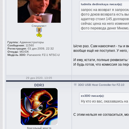
ludmila dedinskaya писал(а):
запрос на возврат я запроси
фото доков возврата есть вы
адаптер стоил 145 долларов с
сейчас цена на него изменил
Специалист
фото перевода денег Мнемо,
Группа:
Администраторы
Сообщения:
11560
Ысчо раз. Сам накосячил - ты и в
Регистрация:
03 дек 2009, 22:32
вообще ещё не поступил. У него,
Откуда:
MO/DK
Модель 3DO:
Panasonic FZ-1 NTSC-U
И ему, кстати, полные реквизиты
И будь готов, что комиссия за пере
29 дек 2020, 13:05
DDR3
3DO USB Host Controller for FZ-10
ex3DO писал(а):
Ну кто из вас, оказавшись н
С этим нельзя не согласиться, м
Консольный монстр