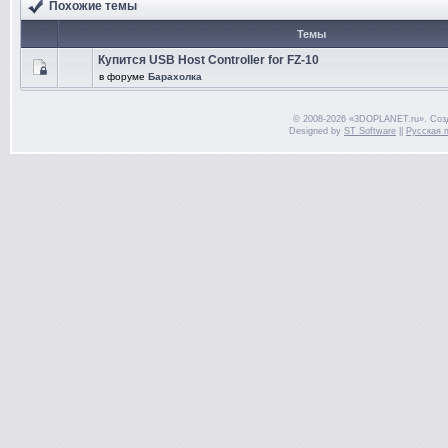
Похожие темы
Темы
Купится USB Host Controller for FZ-10
в форуме
Барахолка
© 2008-2026 «3DOPLANET.ru». Соз
Designed by
ST Software
||
Русская 