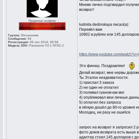
Мнемо лично подтвердил получен
возврат!
Преданные анафеме
ludmila dedinskaya писал(а):
Перевёл вам
10902 в рублях или 145 долларов
Группа:
Изгнанники
Сообщения:
54
Регистрация:
06 сен 2016, 06:59
Модель 3DO:
Panasonic FZ-1 NTSC-J
https://www.youtube.com/watch?v=
Это финиш. Поздравляю!
Делай возврат, мне нервы дороже
Ты Эталон неадекватности:
1) прислал 3 заказа
2) ни один не оплатил
3) поливал гуаном как мог
4) опубликовал мои личные данн
5) оплатил без запроса
в лёгкую дошёл до 80-го уровня 
Молодец, ни разу не ошибся.
запрос на возврат я запросил 2 
фото доков возврата есть выше в
адаптер стоил 145 долларов с дос