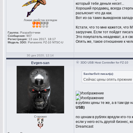
который тебе деньги несет...
Хороший продавец, всегда стерпи
разъяснит что да как.
Вот из-за таких выкидонов запа
Ломаю джойстик взглядом
Кстати, что то мне кажется, что
загрузчик. Если тот пойдет писат
Группа:
Разработчики
Сообщения:
907
Это покупатель неадекват, а я св
Регистрация:
13 сен 2017, 18:17
Опять же, такое отношение к чел
Модель 3DO:
Panasonic FZ-10 NTSC-U
30 дек 2020, 12:14
Evgen-san
3DO USB Host Controller for FZ-10
SavitarSvit писал(а):
Сейчас цены опять прежние
в рублях цены те же, а в там где
USB)
по ценам в рублях врядли кто-то 
Старожил
если у него есть другой бизнес,
Dreamcast