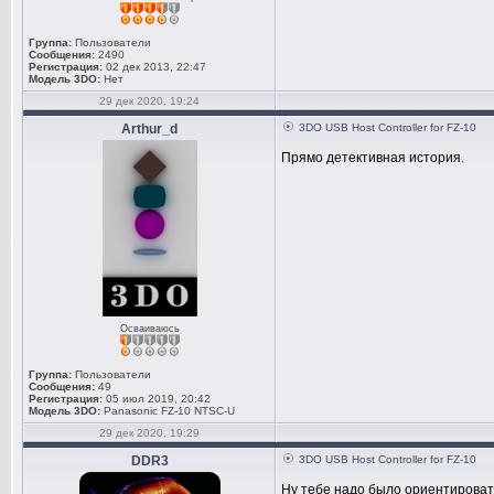
Группа:
Пользователи
Сообщения:
2490
Регистрация:
02 дек 2013, 22:47
Модель 3DO:
Нет
29 дек 2020, 19:24
Arthur_d
3DO USB Host Controller for FZ-10
Прямо детективная история.
Осваиваюсь
Группа:
Пользователи
Сообщения:
49
Регистрация:
05 июл 2019, 20:42
Модель 3DO:
Panasonic FZ-10 NTSC-U
29 дек 2020, 19:29
DDR3
3DO USB Host Controller for FZ-10
Ну тебе надо было ориентировать