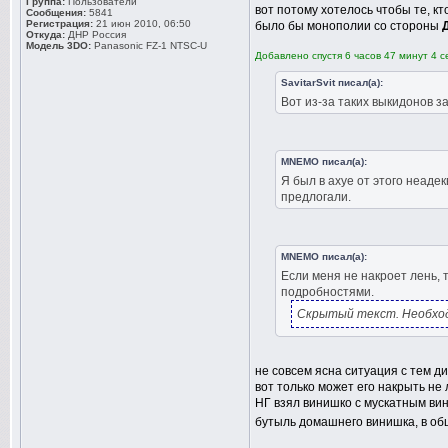
Группа:
Пользователи
вот потому хотелось чтобы те, к
Сообщения:
5841
Регистрация:
21 июн 2010, 06:50
было бы монополии со стороны
Откуда:
ДНР Россия
Модель 3DO:
Panasonic FZ-1 NTSC-U
Добавлено спустя 6 часов 47 минут 4 с
SavitarSvit писал(а):
Вот из-за таких выкидонов 
MNEMO писал(а):
Я был в ахуе от этого неаде
предлогали.
MNEMO писал(а):
Если меня не накроет лень, 
подробностями.
Скрытый текст. Необход
не совсем ясна ситуация с тем ди
вот только может его накрыть не 
НГ взял винишко с мускатным ви
бутыль домашнего винишка, в о