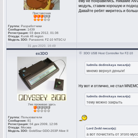
ему не понравились. Никакие AN
модуль, ставим хорошую и подхо
Давайте ребят миритесь и больше
Приставочник
Группа:
Разработчики
Сообщения:
1439
Регистрация:
03 фев 2012, 01:36
Откуда:
Kursk 46 region
Модель 3DO:
Panasonic FZ-10 NTSC-U
31 дек 2020, 16:49
ex3DO
3DO USB Host Controller for FZ-10
ludmila dedinskaya писал(а):
мнемо вернул деньги!
Ну вот и отлично, не стал MNEMO
ludmila dedinskaya писал(а):
тему можно закрыть
Уже проживаю здесь
Группа:
Пользователи
Сообщения:
81
Регистрация:
04 дек 2009, 12:06
Откуда:
Москва
Lord Zedd писал(а):
Модель 3DO:
GoldStar GDO-203P Alive II
а вот почистить от этого мус