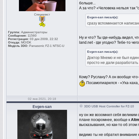
больше...
А за что? «Человека нельзя так "
Специалист
Evgen-san писал(а):
сразу вспоминается написанн
Группа:
Администраторы
Сообщения:
11560
Ну и что? Ты где-нибудь видел, ч
Регистрация:
03 дек 2009, 22:32
land.net - где угодно? Тебе-то ч
Откуда:
MO/DK
Модель 3DO:
Panasonic FZ-1 NTSC-U
Evgen-san писал(а):
Доктор Мнемо и не был един
просто не дали разработать
Кому? Руслану? А он вообще что-
Посамопиарился - «Уха-хаха, з
02 янв 2021, 20:18
Evgen-san
3DO USB Host Controller for FZ-10
ну он же возомнил себя великим
плане поскромнее, вообще к
Altm
высказывания, но как-то об этом
видимо ты не обратил внимание н