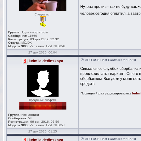
Ну, раз против - так не буду, как 
человек сегодня оплатил, а завтра
Специалист
Группа:
Администраторы
Сообщения:
11560
Регистрация:
03 дек 2009, 22:32
Откуда:
MO/DK
Модель 3DO:
Panasonic FZ-1 NTSC-U
27 дек 2020, 00:04
3DO USB Host Controller for FZ-10
ludmila dedinskaya
Связался со службой сбербанка 
предложил этот вариант. Он его
сбербанком. Все доки у меня ест
средств....
Последний раз редактировалось
ludmi
Преданные анафеме
Группа:
Изгнанники
Сообщения:
54
Регистрация:
06 сен 2016, 06:59
Модель 3DO:
Panasonic FZ-1 NTSC-J
27 дек 2020, 01:25
3DO USB Host Controller for FZ-10
ludmila dedinskaya