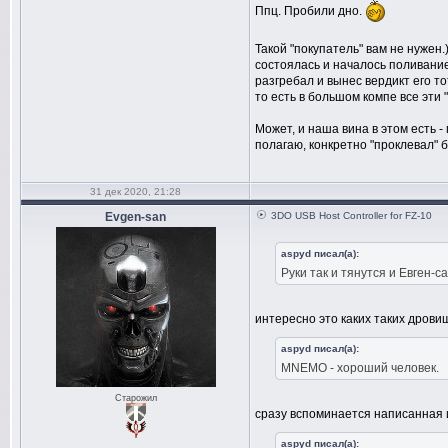
Ппц. Пробили дно.
Такой "покупатель" вам не нужен.
состоялась и началось поливание
разгребал и вынес вердикт его то
то есть в большом компе все эти 
Может, и наша вина в этом есть 
полагаю, конкретно "проклевал" 
31 дек 2020, 21:28
Evgen-san
3DO USB Host Controller for FZ-10
aspyd писал(а):
Руки так и тянутся и Евген-
интересно это каких таких дрови
aspyd писал(а):
MNEMO - хороший человек.
Старожил
сразу вспоминается написанная 
aspyd писал(а):