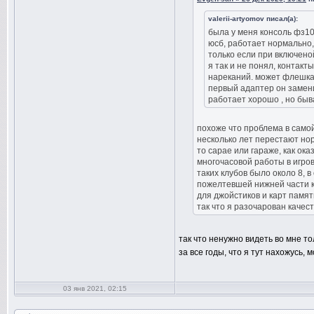
valerii-artyomov писал(а):
была у меня консоль фз10
юсб, работает нормально,
только если при включено
я так и не понял, контак
нареканий. может флешка 
первый адаптер он заменил
работает хорошо , но быва
похоже что проблема в само
несколько лет перестают нор
то сарае или гараже, как ока
многочасовой работы в игров
таких клубов было около 8, 
пожелтевшей нижней части к
для джойстиков и карт памят
так что я разочарован качест
так что ненужно видеть во мне то
за все годы, что я тут нахожусь,
03 янв 2021, 02:15