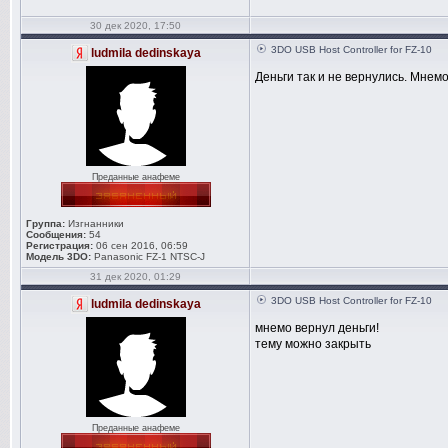
30 дек 2020, 17:50
3DO USB Host Controller for FZ-10
ludmila dedinskaya
Деньги так и не вернулись. Мнемо
Преданные анафеме
Группа:
Изгнанники
Сообщения:
54
Регистрация:
06 сен 2016, 06:59
Модель 3DO:
Panasonic FZ-1 NTSC-J
31 дек 2020, 01:29
3DO USB Host Controller for FZ-10
ludmila dedinskaya
мнемо вернул деньги!
тему можно закрыть
Преданные анафеме