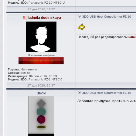
Модель 3DO:
Panasonic FZ-10 NTSC-U
27 дек 2020, 11:52
3DO USB Host Controller for FZ-10
ludmila dedinskaya
Последний раз редактировалось
ludmi
Преданные анафеме
Группа:
Изгнанники
Сообщения:
54
Регистрация:
06 сен 2016, 06:59
Модель 3DO:
Panasonic FZ-1 NTSC-J
27 дек 2020, 15:37
Зной
3DO USB Host Controller for FZ-10
Забаньте придурка, противно чит