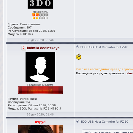
Мегажитель
Группа:
Пользователи
Сообщения:
397
Регистрация:
15 сен 2015, 11:01
Модель 3DO:
Нет
28 дек 2020, 22:46
3DO USB Host Controller for FZ-10
ludmila dedinskaya
У вас нет необходимых прав для прос
Последний раз редактировалось
ludmi
Преданные анафеме
Группа:
Изгнанники
Сообщения:
54
Регистрация:
06 сен 2016, 06:59
Модель 3DO:
Panasonic FZ-1 NTSC-J
29 дек 2020, 01:46
aspyd
3DO USB Host Controller for FZ-10
Зной » 28 дек 2020, 22:46
писал(а