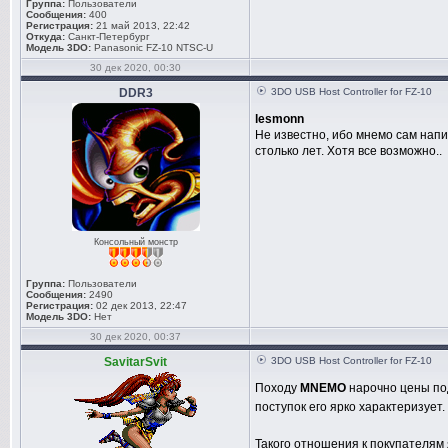
Группа:
Пользователи
Сообщения:
400
Регистрация:
21 май 2013, 22:42
Откуда:
Санкт-Петербург
Модель 3DO:
Panasonic FZ-10 NTSC-U
30 дек 2020, 00:30
DDR3
3DO USB Host Controller for FZ-10
lesmonn
Не известно, ибо мнемо сам напис
столько лет. Хотя все возможно..
Консольный монстр
Группа:
Пользователи
Сообщения:
2490
Регистрация:
02 дек 2013, 22:47
Модель 3DO:
Нет
30 дек 2020, 00:37
SavitarSvit
3DO USB Host Controller for FZ-10
Походу
MNEMO
нарочно цены по
поступок его ярко характеризует
Такого отношения к покупателям я