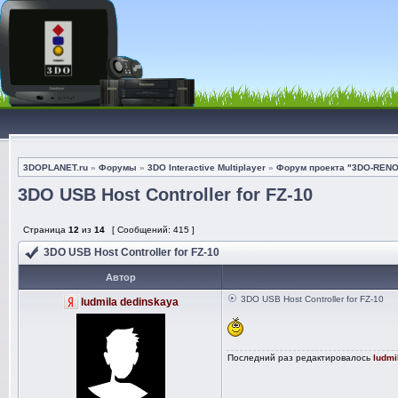
3DOPLANET.ru
»
Форумы
»
3DO Interactive Multiplayer
»
Форум проекта "3DO-REN
3DO USB Host Controller for FZ-10
Страница
12
из
14
[ Сообщений: 415 ]
3DO USB Host Controller for FZ-10
Автор
3DO USB Host Controller for FZ-10
ludmila dedinskaya
Последний раз редактировалось
ludmi