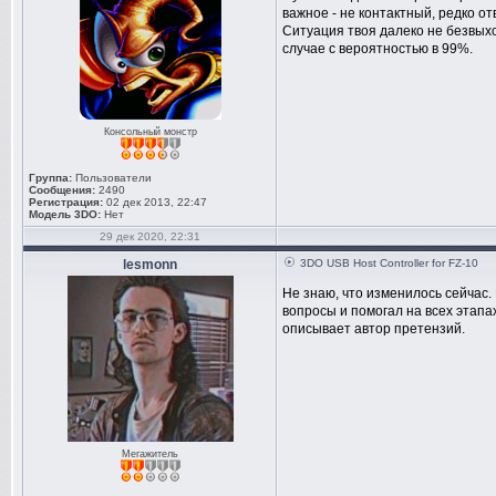
важное - не контактный, редко от
Ситуация твоя далеко не безвыход
случае с вероятностью в 99%.
Консольный монстр
Группа:
Пользователи
Сообщения:
2490
Регистрация:
02 дек 2013, 22:47
Модель 3DO:
Нет
29 дек 2020, 22:31
lesmonn
3DO USB Host Controller for FZ-10
Не знаю, что изменилось сейчас.
вопросы и помогал на всех этапах.
описывает автор претензий.
Мегажитель