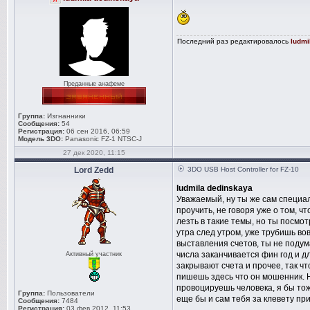
Последний раз редактировалось
ludmi
Преданные анафеме
Группа:
Изгнанники
Сообщения:
54
Регистрация:
06 сен 2016, 06:59
Модель 3DO:
Panasonic FZ-1 NTSC-J
27 дек 2020, 11:15
Lord Zedd
3DO USB Host Controller for FZ-10
ludmila dedinskaya
Уважаемый, ну ты же сам специа
проучить, не говоря уже о том, 
лезть в такие темы, но ты посмот
утра след утром, уже трубишь вов
выставления счетов, ты не подума
числа заканчивается фин год и д
Активный участник
закрывают счета и прочее, так ч
пишешь здесь что он мошенник. Н
провоцируешь человека, я бы то
Группа:
Пользователи
еще бы и сам тебя за клевету при
Сообщения:
7484
Регистрация:
03 фев 2012, 11:53