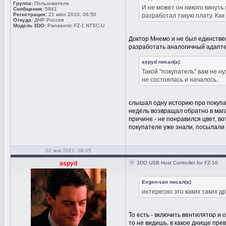
Группа:
Пользователи
И не может он никого кинут
Сообщения:
5841
Регистрация:
21 июн 2010, 06:50
разработал такую плату. Как 
Откуда:
ДНР Россия
Модель 3DO:
Panasonic FZ-1 NTSC-U
Доктор Мнемо и не был единстве
разработать аналогичный адапт
aspyd писал(а):
Такой "покупатель" вам не н
не состоялась и началось..
слышал одну историю про покупат
недель возвращал обратно в мага
причине - не понравился цвет, во
покупателе уже знали, посылали н
02 янв 2021, 08:05
aspyd
3DO USB Host Controller for FZ-10
Evgen-san писал(а):
интересно это каких таких д
То есть - включить вентилятор и 
то не видишь, в какое днище пре