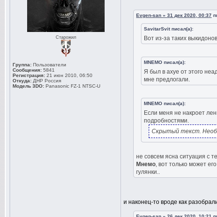
Evgen-san » 31 дек 2020, 00:37
пи
SavitarSvit писал(а):
Старожил
Вот из-за таких выкидон
MNEMO писал(а):
Группа:
Пользователи
Сообщения:
5841
Я был в ахуе от этого не
Регистрация:
21 июн 2010, 06:50
мне предлогали.
Откуда:
ДНР Россия
Модель 3DO:
Panasonic FZ-1 NTSC-U
MNEMO писал(а):
Если меня не накроет лень
подробностями.
Скрытый текст. Необ
не совсем ясна ситуация с т
Мнемо
, вот только может ег
гулянки..
и наконец-то вроде как разобрал
Evgen-san » 26 дек 2020, 10:21
пи