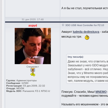
А я бы не стал, поучительная ист
31 дек 2020, 17:48
aspyd
3DO USB Host Controller for FZ-10
Аккаунт
ludmila dedinskaya
- заб
месяца на три.
lmy писал(а):
Даже не знаю, что ответить 
Заказывал у него GDO модуль
Специалист
забубенил - всё отлично. Не
Знаю, что у Mnemo много ра
вопросы ему не понравились
Группа:
Администраторы
чип, паяем модуль, ставим 
Сообщения:
11560
Регистрация:
03 дек 2009, 22:32
Откуда:
MO/DK
Модель 3DO:
Panasonic FZ-1 NTSC-U
Плюсую. Спасибо, Миш!
MNEMO
подумайте - человек единственный
Называть его мошенником - это в