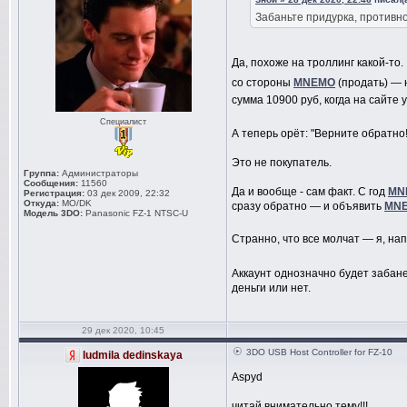
Забаньте придурка, противно
Да, похоже на троллинг какой-то.
со стороны
MNEMO
(продать) — 
сумма 10900 руб, когда на сайте 
Специалист
А теперь орёт: "Верните обратно!
Это не покупатель.
Группа:
Администраторы
Сообщения:
11560
Да и вообще - сам факт. С год
MN
Регистрация:
03 дек 2009, 22:32
Откуда:
MO/DK
сразу обратно — и объявить
MN
Модель 3DO:
Panasonic FZ-1 NTSC-U
Странно, что все молчат — я, на
Аккаунт однозначно будет забан
деньги или нет.
29 дек 2020, 10:45
3DO USB Host Controller for FZ-10
ludmila dedinskaya
Aspyd
читай внимательно тему!!!