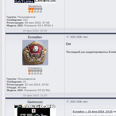
Мегажитель
Группа:
Пользователи
Сообщения:
314
Регистрация:
08 июн 2022, 07:48
Модель 3DO:
Panasonic FZ-1 NTSC-J
19 фев 2024, 05:56
Evstafiev
3DO ODE mini
Del
Последний раз редактировалось Evstafi
Осваиваюсь
Группа:
Пользователи
Сообщения:
22
Регистрация:
22 сен 2013, 22:52
Откуда:
Москва
Модель 3DO:
Panasonic FZ-10 PAL
19 фев 2024, 11:25
Gameszzz
3DO ODE mini
Evstafiev » 19 фев 2024, 19:25
пи