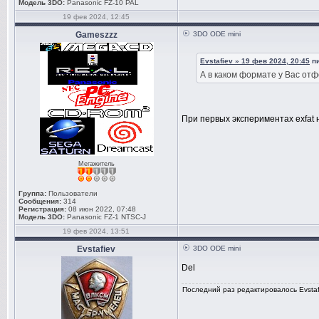
Модель 3DO:
Panasonic FZ-10 PAL
19 фев 2024, 12:45
Gameszzz
3DO ODE mini
Evstafiev » 19 фев 2024, 20:45
пи
А в каком формате у Вас от
При первых экспериментах exfat 
Мегажитель
Группа:
Пользователи
Сообщения:
314
Регистрация:
08 июн 2022, 07:48
Модель 3DO:
Panasonic FZ-1 NTSC-J
19 фев 2024, 13:51
Evstafiev
3DO ODE mini
Del
Последний раз редактировалось Evstafi