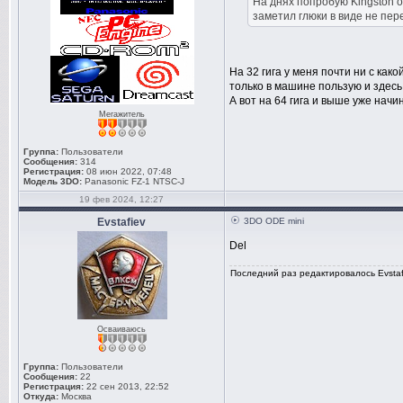
На днях попробую Kingston ор
заметил глюки в виде не пере
На 32 гига у меня почти ни с как
только в машине пользую и здесь
А вот на 64 гига и выше уже нач
Мегажитель
Группа:
Пользователи
Сообщения:
314
Регистрация:
08 июн 2022, 07:48
Модель 3DO:
Panasonic FZ-1 NTSC-J
19 фев 2024, 12:27
Evstafiev
3DO ODE mini
Del
Последний раз редактировалось Evstafi
Осваиваюсь
Группа:
Пользователи
Сообщения:
22
Регистрация:
22 сен 2013, 22:52
Откуда:
Москва