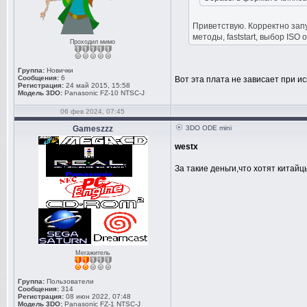
Приветствую. Корректно зап
методы, faststart, выбор ISO 
Проходил мимо
Группа:
Новички
Сообщения:
6
Вот эта плата не зависает при и
Регистрация:
24 май 2015, 15:58
Модель 3DO:
Panasonic FZ-10 NTSC-J
06 фев 2024, 07:45
Gameszzz
3DO ODE mini
westx
За такие деньги,что хотят китайц
Мегажитель
Группа:
Пользователи
Сообщения:
314
Регистрация:
08 июн 2022, 07:48
Модель 3DO:
Panasonic FZ-1 NTSC-J