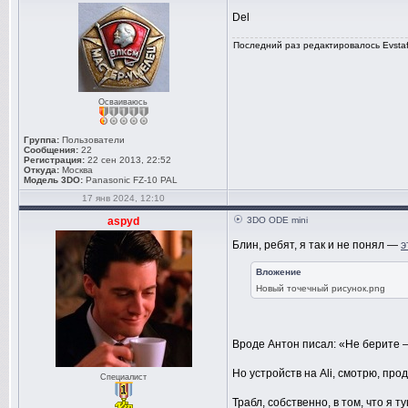
Del
Последний раз редактировалось Evstafi
Осваиваюсь
Группа:
Пользователи
Сообщения:
22
Регистрация:
22 сен 2013, 22:52
Откуда:
Москва
Модель 3DO:
Panasonic FZ-10 PAL
17 янв 2024, 12:10
aspyd
3DO ODE mini
Блин, ребят, я так и не понял —
э
Вложение
Новый точечный рисунок.png
Вроде Антон писал: «Не берите —
Но устройств на Ali, смотрю, про
Специалист
Трабл, собственно, в том, что я 