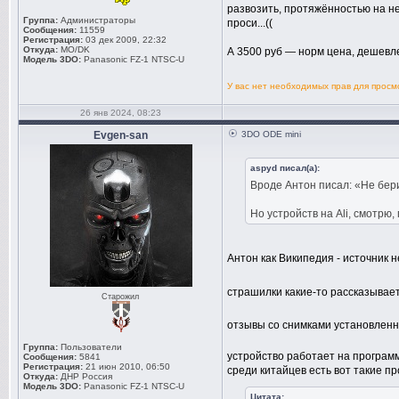
развозить, протяжённостью на не
Группа:
Администраторы
проси...((
Сообщения:
11559
Регистрация:
03 дек 2009, 22:32
Откуда:
MO/DK
А 3500 руб — норм цена, дешевле
Модель 3DO:
Panasonic FZ-1 NTSC-U
У вас нет необходимых прав для прос
26 янв 2024, 08:23
Evgen-san
3DO ODE mini
aspyd писал(а):
Вроде Антон писал: «Не бери
Но устройств на Ali, смотрю
Антон как Википедия - источник
страшилки какие-то рассказывае
Старожил
отзывы со снимками установленны
Группа:
Пользователи
устройство работает на програ
Сообщения:
5841
Регистрация:
21 июн 2010, 06:50
среди китайцев есть вот такие п
Откуда:
ДНР Россия
Модель 3DO:
Panasonic FZ-1 NTSC-U
Цитата: