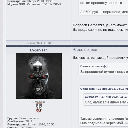
Регистрация:
06 дек 2010, 19:28
потом прошивку проси...((
Модель 3DO:
Panasonic FZ-10 NTSC-U
А 3500 руб — норм цена, деш
Попроси Gameszzz, у него может
бы предложил, но не осталось пл
26 янв 2024, 23:32
Evgen-san
3DO ODE mini
без соответствующей прошивки у
Gameszzz писал(а):
За прошивкой нужно к нему 
Gameszzz » 17 янв 2024, 05:18
пи
Evstafiev » 17 янв 2024, 11:17
Спс, написал в личку ему.
Старожил
Группа:
Пользователи
Таковы условия получения "
Сообщения:
5841
Она подписана через мой ни
Регистрация:
21 июн 2010, 06:50
Откуда:
ДНР Россия