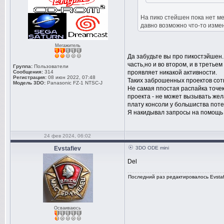
На пико стейшен пока нет ме
давно возможно что-то измен
Мегажитель
Да забудьте вы про пикостэйшен.
часть,но и во втором, и в третье
Группа:
Пользователи
Сообщения:
314
проявляет никакой активности.
Регистрация:
08 июн 2022, 07:48
Таких заброшенных проектов сотн
Модель 3DO:
Panasonic FZ-1 NTSC-J
Не самая ппостая распайка точе
проекта - не может вызывать жел
плату консоли у большиства пот
Я накидывал запросы на помощь в 
24 фев 2024, 06:02
Evstafiev
3DO ODE mini
Del
Последний раз редактировалось Evstafi
Осваиваюсь