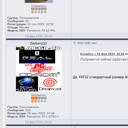
Осваиваюсь
Группа:
Пользователи
Сообщения:
22
Регистрация:
22 сен 2013, 22:52
Откуда:
Москва
Модель 3DO:
Panasonic FZ-10 PAL
19 фев 2024, 14:26
Gameszzz
3DO ODE mini
Evstafiev » 19 фев 2024, 22:26
пи
Получается сейчас работает
Да. FAT32 стандартный размер б
Мегажитель
Группа:
Пользователи
Сообщения:
314
Регистрация:
08 июн 2022, 07:48
Модель 3DO:
Panasonic FZ-1 NTSC-J
19 фев 2024, 22:21