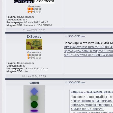
Мегажитель
Группа:
Пользователи
Сообщения:
314
Регистрация:
08 июн 2022, 07:48
Модель 3DO:
Panasonic FZ-1 NTSC-J
31 янв 2024, 02:21
ZXSpeccy
3DO ODE mini
Товарищи, а это китайцы с MNE
https://aliexpress.ru/item/100500
spm=a2g2w.detail.rcmdprod.1.22
Осваиваюсь
fcb176-abcc2d-1707066000&scena
Группа:
Пользователи
Сообщения:
30
Регистрация:
23 фев 2021, 21:08
Модель 3DO:
Нет
04 фев 2024, 20:35
oamru
3DO ODE mini
ZXSpeccy » 04 фев 2024, 20:35
п
Товарищи, а это китайцы с
https://aliexpress.ru/item/10
spm=a2g2w.detail.rcmdprod.
40a3c7-fcb176-abcc2d-