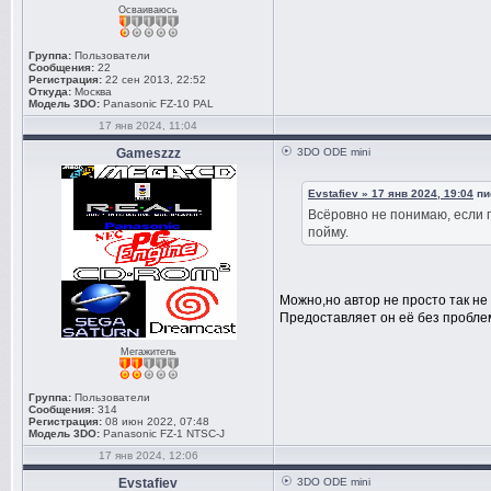
Осваиваюсь
Группа:
Пользователи
Сообщения:
22
Регистрация:
22 сен 2013, 22:52
Откуда:
Москва
Модель 3DO:
Panasonic FZ-10 PAL
17 янв 2024, 11:04
Gameszzz
3DO ODE mini
Evstafiev » 17 янв 2024, 19:04
пис
Всёровно не понимаю, если п
пойму.
Можно,но автор не просто так не
Предоставляет он её без пробле
Мегажитель
Группа:
Пользователи
Сообщения:
314
Регистрация:
08 июн 2022, 07:48
Модель 3DO:
Panasonic FZ-1 NTSC-J
17 янв 2024, 12:06
Evstafiev
3DO ODE mini