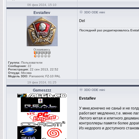
06 фев 2024, 15:10
Evstafiev
3DO ODE mini
Del
Последний раз редактировалось Evstafi
Осваиваюсь
Группа:
Пользователи
Сообщения:
22
Регистрация:
22 сен 2013, 22:52
Откуда:
Москва
Модель 3DO:
Panasonic FZ-10 PAL
19 фев 2024, 01:25
Gameszzz
3DO ODE mini
Evstafiev
У мню,конечно не саньё и не гол
работают медленно,т.е. меню лаг
Лютого китая и илитного дешмана
контроллеры памяти более дора
Из недорого и доступного становил