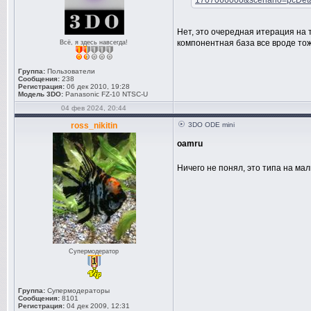
1707066000&scenario=pcDeta
Нет, это очередная итерация на 
компонентная база все вроде то
Всё, я здесь навсегда!
Группа:
Пользователи
Сообщения:
238
Регистрация:
06 дек 2010, 19:28
Модель 3DO:
Panasonic FZ-10 NTSC-U
04 фев 2024, 20:44
ross_nikitin
3DO ODE mini
oamru
Ничего не понял, это типа на ма
Супермодератор
Группа:
Супермодераторы
Сообщения:
8101
Регистрация:
04 дек 2009, 12:31