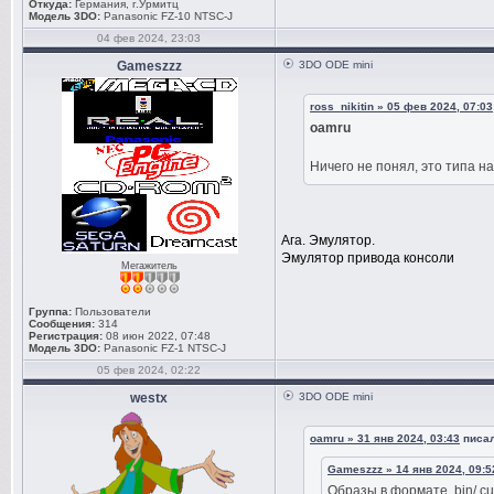
Откуда:
Германия, г.Урмитц
Модель 3DO:
Panasonic FZ-10 NTSC-J
04 фев 2024, 23:03
Gameszzz
3DO ODE mini
ross_nikitin » 05 фев 2024, 07:03
oamru
Ничего не понял, это типа 
Ага. Эмулятор.
Эмулятор привода консоли
Мегажитель
Группа:
Пользователи
Сообщения:
314
Регистрация:
08 июн 2022, 07:48
Модель 3DO:
Panasonic FZ-1 NTSC-J
05 фев 2024, 02:22
westx
3DO ODE mini
oamru » 31 янв 2024, 03:43
писал
Gameszzz » 14 янв 2024, 09:5
Образы в формате .bin/.cu