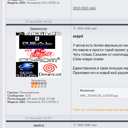
Модель 3DO:
Panasonic FZ-1 NTSC-U
3DO ODE mini
27 янв 2024, 00:32
Gameszzz
3DO ODE mini
aspyd
У китов есть более вкусные,но н
Но ежели и просто такой проект 
Чуть только Сахалин от снегопад
Себе новую спаяю
Единственное,я свою пользую,че
Приложил его и новый юсб разьё
Мегажитель
Вложение
Группа:
Пользователи
Сообщения:
314
IMG_20240128_132026.jpg
Регистрация:
08 июн 2022, 07:48
Модель 3DO:
Panasonic FZ-1 NTSC-J
У вас нет необходимых прав для прос
27 янв 2024, 01:57
oamru
3DO ODE mini