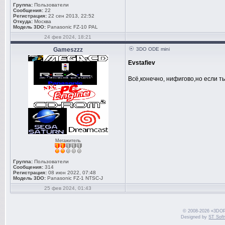
Группа:
Пользователи
Сообщения:
22
Регистрация:
22 сен 2013, 22:52
Откуда:
Москва
Модель 3DO:
Panasonic FZ-10 PAL
24 фев 2024, 18:21
Gameszzz
3DO ODE mini
Evstafiev
Всё,конечно, нифигово,но если т
Мегажитель
Группа:
Пользователи
Сообщения:
314
Регистрация:
08 июн 2022, 07:48
Модель 3DO:
Panasonic FZ-1 NTSC-J
25 фев 2024, 01:43
© 2008-2026 «3DO
Designed by
ST Sof