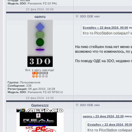
Откуда:
Москва
Модель 3DO:
Panasonic FZ-10 PAL
22 фев 2024, 00:06
oamru
3DO ODE mini
Evstafiev » 22 фев 2024, 00:06
пи
Кто то PicoStation собирал? 
На пико стейшен пока нет меню-з
возможно что-то изменилось, по 
По поводу ОДЕ на 3DO, недавно п
Всё, я здесь навсегда!
Группа:
Пользователи
Сообщения:
238
Регистрация:
06 дек 2010, 19:28
Модель 3DO:
Panasonic FZ-10 NTSC-U
23 фев 2024, 14:39
Gameszzz
3DO ODE mini
oamru » 23 фев 2024, 22:39
писал
Evstafiev » 22 фев 2024, 00:0
Кто то PicoStation собира