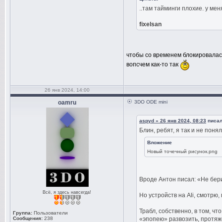
..там тайминги плохие. у мен
fixelsan
чтобы со временем блокировалась
вопсчем как-то так
26 янв 2024, 14:00
oamru
3DO ODE mini
aspyd » 26 янв 2024, 08:23
писал(
Блин, ребят, я так и не пон
Вложение
Новый точечный рисунок.png
Вроде Антон писал: «Не бери
Всё, я здесь навсегда!
Но устройств на Ali, смотрю
Трабл, собственно, в том, чт
Группа:
Пользователи
Сообщения:
238
«эпопею» развозить, протяжё