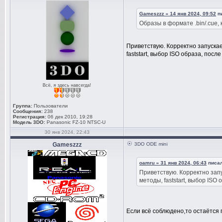
Gameszzz » 14 янв 2024, 09:52
пи
Образы в формате .bin/.cue,
Приветствую. Корректно запускае
faststart, выбор ISO образа, после
Всё, я здесь навсегда!
Группа:
Пользователи
Сообщения:
238
Регистрация:
06 дек 2010, 19:28
Модель 3DO:
Panasonic FZ-10 NTSC-U
30 янв 2024, 22:43
Gameszzz
3DO ODE mini
oamru » 31 янв 2024, 06:43
писал
Приветствую. Корректно зап
методы, faststart, выбор ISO 
Если всё соблюдено,то остаётся