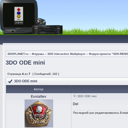
3DOPLANET.ru
»
Форумы
»
3DO Interactive Multiplayer
»
Форум проекта "3DO-REN
3DO ODE mini
Страница
4
из
7
[ Сообщений: 192 ]
3DO ODE mini
Автор
Evstafiev
3DO ODE mini
Del
Последний раз редактировалось Evstafi