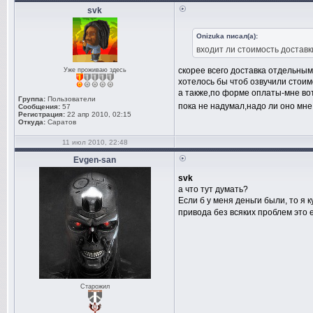
svk
Onizuka писал(а):
входит ли стоимость достав
скорее всего доставка отдельным
Уже проживаю здесь
хотелось бы чтоб озвучили стоим
а также,по форме оплаты-мне во
Группа:
Пользователи
пока не надумал,надо ли оно мн
Сообщения:
57
Регистрация:
22 апр 2010, 02:15
Откуда:
Саратов
11 июл 2010, 22:48
Evgen-san
svk
а что тут думать?
Eсли б у меня деньги были, то я
привода без всяких проблем это 
Старожил