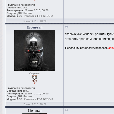
Группа:
Пользователи
Сообщения:
5841
Регистрация:
21 июн 2010, 06:50
Откуда:
ДНР Россия
Модель 3DO:
Panasonic FZ-1 NTSC-U
12 июл 2010, 13:28
Evgen-san
сколько уже человек решили купи
а то есть двое сомневающихся, хо
Последний раз редактировалось
asp
Старожил
Группа:
Пользователи
Сообщения:
5841
Регистрация:
21 июн 2010, 06:50
Откуда:
ДНР Россия
Модель 3DO:
Panasonic FZ-1 NTSC-U
13 июл 2010, 20:26
Silentman