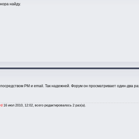
онора найду.
 посредством PM и email. Так надежней. Форум он просматривает один-два раз
yd
16 июл 2010, 12:02, всего редактировалось 2 раз(а).