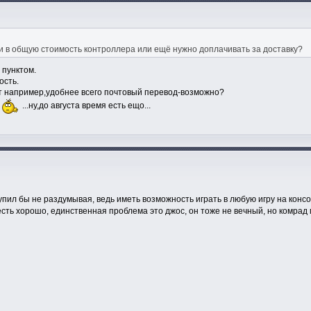
ки в общую стоимость контроллера или ещё нужно доплачивать за доставку?
 пунктом.
ость.
т например,удобнее всего почтовый перевод-возможно?
е
...ну,до августа время есть ещо...
 купил бы не раздумывая, ведь иметь возможность играть в любую игру на ко
есть хорошо, единственная проблема это джос, он тоже не вечный, но комра