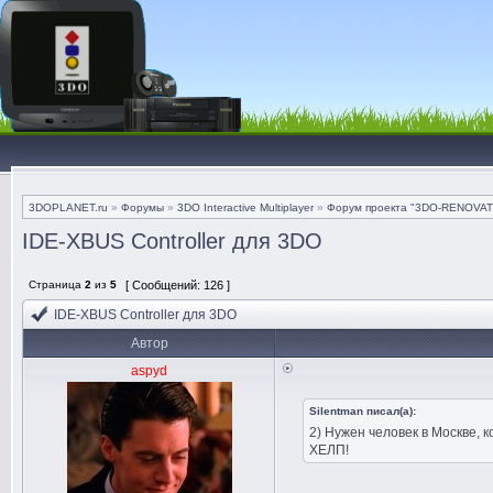
3DOPLANET.ru
»
Форумы
»
3DO Interactive Multiplayer
»
Форум проекта "3DO-RENOVAT
IDE-ХBUS Controller для 3DO
Страница
2
из
5
[ Сообщений: 126 ]
IDE-ХBUS Controller для 3DO
Автор
aspyd
Silentman писал(а):
2) Нужен человек в Москве, 
ХЕЛП!