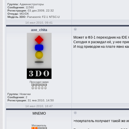
Группа:
Администраторы
Сообщения:
11560
Регистрация:
03 дек 2009, 22:32
Откуда:
MO/DK
Модель 3DO:
Panasonic FZ-1 NTSC-U
14 июл 2010, 09:41
axe_chita
Может в ФЗ-1 переходник на IDE
Сегодня я раскидал её, у нее пр
И под приводом на плате явно ка
Проходил мимо
Группа:
Новички
Сообщения:
2
Регистрация:
31 янв 2010, 14:50
14 июл 2010, 16:47
MNEMO
>покупатель получает такой же 
Мегажитель