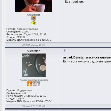
- Без проблем.
Специалист
Группа:
Администраторы
Сообщения:
11560
Регистрация:
03 дек 2009, 22:32
Откуда:
MO/DK
Модель 3DO:
Panasonic FZ-1 NTSC-U
09 июл 2010, 10:58
Silentman
aspyd, Denstan и все остальные
Если есть консоль с дохлым прив
Ломаю джойстик взглядом
Группа:
Модераторы
Сообщения:
762
Регистрация:
04 дек 2009, 12:13
Откуда:
Пермь
Модель 3DO:
Panasonic FZ-10 NTSC-J
09 июл 2010, 12:42