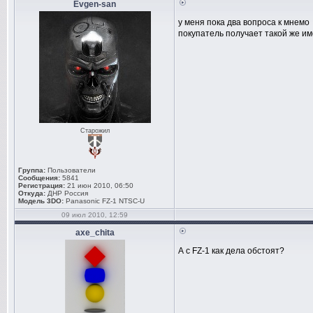
Evgen-san
у меня пока два вопроса к мнемо
покупатель получает такой же им
Старожил
Группа:
Пользователи
Сообщения:
5841
Регистрация:
21 июн 2010, 06:50
Откуда:
ДНР Россия
Модель 3DO:
Panasonic FZ-1 NTSC-U
09 июл 2010, 12:59
axe_chita
А с FZ-1 как дела обстоят?