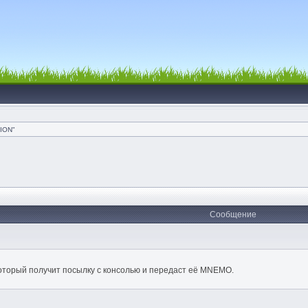
ION"
Сообщение
который получит посылку с консолью и передаст её МNEMO.