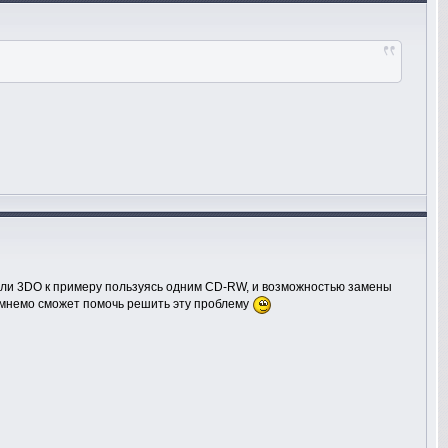
нсоли 3DO к примеру пользуясь одним CD-RW, и возможностью замены
д мнемо сможет помочь решить эту проблему