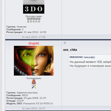
Проходил мимо
Группа:
Новички
Сообщения:
2
Регистрация:
31 янв 2010, 14:50
11 июл 2010, 17:59
drugold
axe_chita
MNEMONIC писал(а):
На данный момент IDE adapte
На будущее я планиpую анало
Техподдержка
Группа:
Администраторы
Сообщения:
9610
Регистрация:
03 дек 2009, 21:07
Откуда:
СССР
Модель 3DO:
Panasonic FZ-10 NTSC-U
11 июл 2010, 19:27