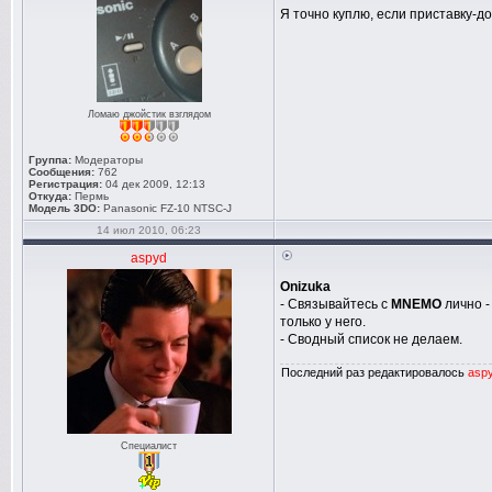
Я точно куплю, если приставку-д
Ломаю джойстик взглядом
Группа:
Модераторы
Сообщения:
762
Регистрация:
04 дек 2009, 12:13
Откуда:
Пермь
Модель 3DO:
Panasonic FZ-10 NTSC-J
14 июл 2010, 06:23
aspyd
Onizuka
- Связывайтесь с
MNEMO
лично -
только у него.
- Сводный список не делаем.
Последний раз редактировалось
asp
Специалист