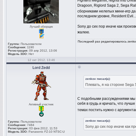
Fighters Megamix, Nights into Drea
Dragoon, Riglord Saga 2, Sega Ra
сборниками нелепых мини-игр да
последнем уровне, Resident Evil..
Sony до сих пор иначе как прои
Лучший обзорщик
жалею.
Последний раз редактировалось zenkov 
Группа:
Пользователи
Сообщения:
1190
Регистрация:
09 апр 2012, 13:06
Модель 3DO:
Нет
12 окт 2012, 13:46
Lord Zedd
zenkov писал(а):
Плевать, я на стороне Sega S
С подобными рассуждениями мы пи
себя в грудь и кричать, что лучш
Активный участник
темах постить нужно с аргументац
zenkov писал(а):
Группа:
Пользователи
Сообщения:
7484
Sony до сих пор иначе как 
Регистрация:
03 фев 2012, 11:53
Модель 3DO:
Panasonic FZ-10 NTSC-U