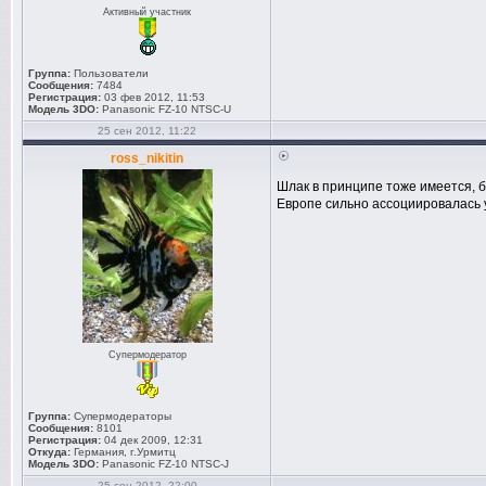
Активный участник
Группа:
Пользователи
Сообщения:
7484
Регистрация:
03 фев 2012, 11:53
Модель 3DO:
Panasonic FZ-10 NTSC-U
25 сен 2012, 11:22
ross_nikitin
Шлак в принципе тоже имеется, бе
Европе сильно ассоциировалась у
Супермодератор
Группа:
Супермодераторы
Сообщения:
8101
Регистрация:
04 дек 2009, 12:31
Откуда:
Германия, г.Урмитц
Модель 3DO:
Panasonic FZ-10 NTSC-J
25 сен 2012, 22:00