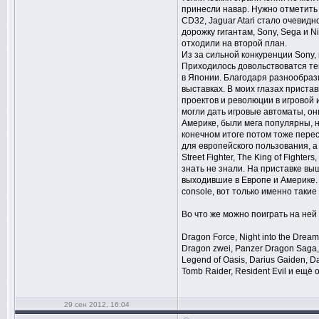
принесли навар. Нужно отметить
CD32, Jaguar Atari стало очеви
дорожку гигантам, Sony, Sega и N
отходили на второй план.
Из за сильной конкуренции Sony, 
Приходилось довольствоватся тем
в Японии. Благодаря разнообра
выставках. В моих глазах приста
проектов и революции в игровой 
могли дать игровые автоматы, они
Америке, были мега популярны, на
конечном итоге потом тоже перес
для европейского пользования, а т
Street Fighter, The King of Fighte
знать не знали. На приставке выш
выходившие в Европе и Америке.
console, вот только именно таки
Во что же можно поиграть на ней
Dragon Force, Night into the Dre
Dragon zwei, Panzer Dragon Saga, 
Legend of Oasis, Darius Gaiden, Da
Tomb Raider, Resident Evil и ещё 
29 сен 2012, 16:04