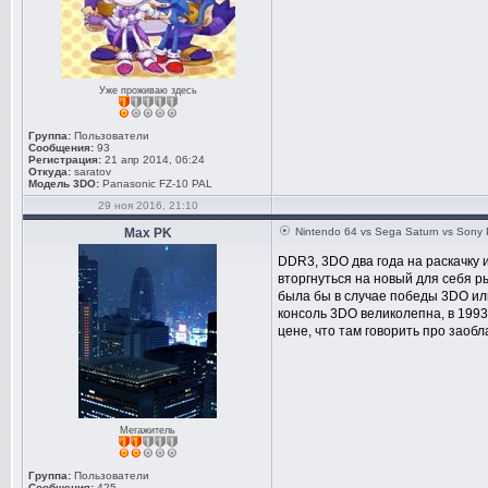
Уже проживаю здесь
Группа:
Пользователи
Сообщения:
93
Регистрация:
21 апр 2014, 06:24
Откуда:
saratov
Модель 3DO:
Panasonic FZ-10 PAL
29 ноя 2016, 21:10
Max PK
Nintendo 64 vs Sega Saturn vs Sony 
DDR3, 3DO два года на раскачку 
вторгнуться на новый для себя р
была бы в случае победы 3DO или
консоль 3DO великолепна, в 1993
цене, что там говорить про заоб
Мегажитель
Группа:
Пользователи
Сообщения:
425