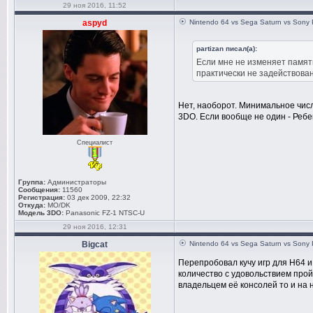
29 ноя 2016, 11:52
aspyd
Nintendo 64 vs Sega Saturn vs Sony 
partizan писал(а):
Если мне не изменяет память
практически не задействова
Нет, наоборот. Минимальное числ
3DO. Если вообще не один - Реб
Специалист
Группа:
Администраторы
Сообщения:
11560
Регистрация:
03 дек 2009, 22:32
Откуда:
MO/DK
Модель 3DO:
Panasonic FZ-1 NTSC-U
29 ноя 2016, 12:31
Bigcat
Nintendo 64 vs Sega Saturn vs Sony 
Перепробовал кучу игр для Н64 и
количество с удовольствием про
владельцем её консолей то и на 