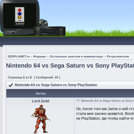
3DOPLANET.ru
»
Форумы
»
Остальные консоли и компьютеры
»
Ретро-консоли
Nintendo 64 vs Sega Saturn vs Sony PlaySta
Страница
1
из
2
[ Сообщений: 40 ]
Nintendo 64 vs Sega Saturn vs Sony PlayStation
Автор
Lord Zedd
Nintendo 64 vs Sega Saturn vs Sony 
Ох, после того как Janne о ней с
стала мне заочно нравится. Вооб
не PlayStation, где чтобы найти 