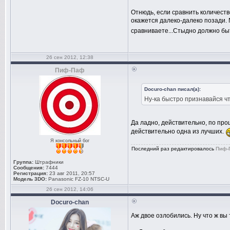
Отнюдь, если сравнить количеств
окажется далеко-далеко позади. 
сравниваете...Стыдно должно бы
26 сен 2012, 12:38
Пиф-Паф
Docuro-chan писал(а):
Ну-ка быстро признавайся что
Да ладно, действительно, по про
действительно одна из лучших.
Я консольный бог
Последний раз редактировалось
Пиф-
Группа:
Штрафники
Сообщения:
7444
Регистрация:
23 авг 2011, 20:57
Модель 3DO:
Panasonic FZ-10 NTSC-U
26 сен 2012, 14:06
Docuro-chan
Аж двое озлобились. Ну что ж вы т