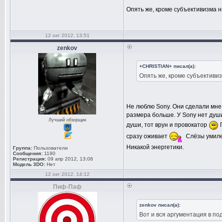
Опять же, кроме субъективизма н
12 окт 2012, 13:51
zenkov
+CHRISTIAN+ писал(а):
Опять же, кроме субъективиз
Не люблю Sony. Они сделали мне 
размера больше. У Sony нет ду
Лучший обзорщик
души, тот врун и провокатор
П
сразу оживает
Слёзы умилен
Никакой энергетики.
Группа:
Пользователи
Сообщения:
1190
Регистрация:
09 апр 2012, 13:06
Модель 3DO:
Нет
12 окт 2012, 14:12
Пиф-Паф
zenkov писал(а):
Вот и вся аргументация в по