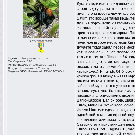
Думаю люди имевшие данные консо
спорить до усрачки что его консо
именно она греет душу лучше все
Saturn это вообще такая вещь, т
лучшие порты всяких автоматных 
с играми на спрайтах, она удалас
приставка провалилась кроме Япо
отлично жила и здравствовала, е
Супермодератор
почётное второе место, если бы т
думаете тогда занял первое мест
хоть и слабее и не без мелких б
только в том, что Nintendo 64 пр
Группа:
Супермодераторы
Сообщения:
8101
вышла поздно, заметьте такую т
Регистрация:
04 дек 2009, 12:31
опаздывали, рынок уже был поде
Откуда:
Германия, г.Урмитц
картриджах), Nintendo 64, X Box 
Модель 3DO:
Panasonic FZ-10 NTSC-J
крыжку гроба в нинку вбивает ка
ролики нельзя вставить, вспомнит
кайфовый мульт, это я уже кого-
вопрос вкуса, мне, большая част
плохими, например мой список иг
Banjo-Kazooie, Banjo-Tooie, Blast 
Turok, Mario 64, WaveRace, Zelda: 
Фирма Нинтедо сделала тогда ста
однобокой, а многие игры обтяну
заключении хочу сказать что её 
Сатурн стала пристанищем перехо
TurboGrafx-16/PC Engine CD, Neo
технических ограничений не могл