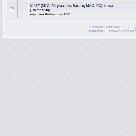
MYST (3DO, Playstation, Saturn, MAC, PC) книга
[ На страницу:
1
,
2
]
в форуме
Библиотека 3DO
© 2008-2026 «3DOPLANET.ru». Соз
Designed by
ST Software
||
Русская 