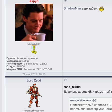
aspyd
ShadowMan
еще забыл.
Специалист
Группа:
Администраторы
Сообщения:
11560
Регистрация:
03 дек 2009, 22:32
Откуда:
MO/DK
Модель 3DO:
Panasonic FZ-1 NTSC-U
29 сен 2012, 16:13
Lord Zedd
ross_nikitin
Довольно хороший, и грамотный п
ross_nikitin писал(а):
Список который написал +CHR
перечисленных игр уже наби
Активный участник