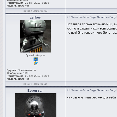
Регистрация:
22 сен 2013, 03:08
Модель 3DO:
Нет
30 ноя 2016, 01:53
zenkov
Nintendo 64 vs Sega Saturn vs Sony 
Вот вчера только включаю PS3, а 
корпус в царапинах, и контроллер
но нет! Это говорит, что Sony - 
Лучший обзорщик
Группа:
Пользователи
Сообщения:
1190
Регистрация:
09 апр 2012, 13:06
Модель 3DO:
Нет
30 ноя 2016, 02:41
Evgen-san
Nintendo 64 vs Sega Saturn vs Sony 
ну новую купишь это же для тебя