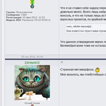
Что я не ставил себе задачу пер
довольно много. Всего лишь набро
Группа:
Пользователи
Сообщения:
7484
консоль, и что не только лишь и
Регистрация:
03 фев 2012, 11:53
взрослых проектов, по крайней м
Модель 3DO:
Panasonic FZ-10 NTSC-U
ross_nikitin писал(а):
Как известно приставка про
Что данное утверждение верно л
Великобритании тоже не осталас
30 сен 2012, 20:43
13chuck13
Странная метаморфоза.
Мне казалось, мы плейстейшын с
Лучший техник