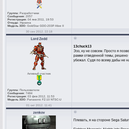
Группа:
Разработчики
Сообщения:
2057
Регистрация:
04 янв 2011, 19:53
Откуда:
Украина
Модель 3DO:
GoldStar GDO-203P Alive II
30 сен 2012, 22:18
Lord Zedd
13chuck13
Эээ, ну не совсем. Просто я позв
рамки отведенной темы, решено 
убежал. Судя по всему дабы не н
Активный участник
Группа:
Пользователи
Сообщения:
7484
Регистрация:
03 фев 2012, 11:53
Модель 3DO:
Panasonic FZ-10 NTSC-U
01 окт 2012, 11:41
zenkov
Плевать, я на стороне Sega Satu