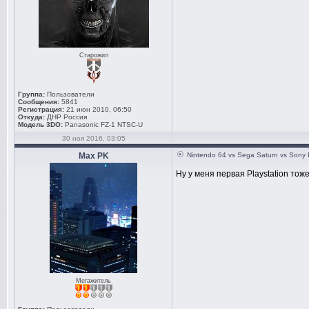
Старожил
Группа:
Пользователи
Сообщения:
5841
Регистрация:
21 июн 2010, 06:50
Откуда:
ДНР Россия
Модель 3DO:
Panasonic FZ-1 NTSC-U
30 ноя 2016, 03:05
Max PK
Nintendo 64 vs Sega Saturn vs Sony 
Ну у меня первая Playstation тоже
Мегажитель