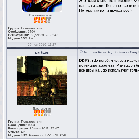
Это нормально , ведь именно PS с
панаса и сеги . Конечно , сони не
Потому так вот и дружат все )
Консольный монстр
Группа:
Пользователи
Сообщения:
2490
Регистрация:
02 дек 2013, 22:47
Модель 3DO:
Нет
29 ноя 2016, 11:27
partizan
Nintendo 64 vs Sega Saturn vs Sony 
DDR3
, 3do погубил кривой марке
потенциала железа. Playstation 
все игры на 3do используют толь
Приставочник
Группа:
Пользователи
Сообщения:
1008
Регистрация:
26 июл 2011, 17:47
Откуда:
DN
Модель 3DO:
Panasonic FZ-10 NTSC-U