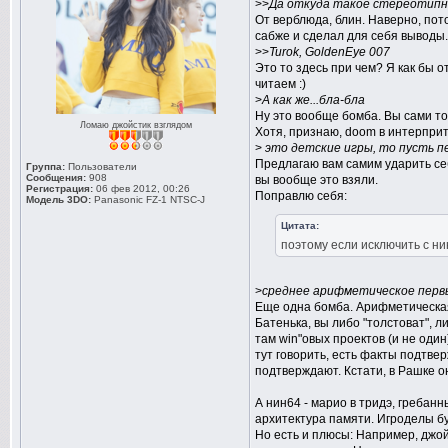
>>
Да откуда такое стереотип
От верблюда, блин. Наверно, пото
сабже и сделал для себя выводы.
>>
Turok, GoldenEye 007
Это то здесь при чем? Я как бы 
читаем :)
>
А как же...бла-бла
Ну это вообще бомба. Вы сами то
Ломаю джойстик взглядом
Хотя, признаю, doom в интерпри
>
это детские игры, то пусть пе
Предлагаю вам самим ударить себ
Группа:
Пользователи
Сообщения:
908
вы вообще это взяли.
Регистрация:
06 фев 2012, 00:26
Поправлю себя:
Модель 3DO:
Panasonic FZ-1 NTSC-J
Цитата:
поэтому если исключить с ни
>
среднее арифметическое первы
Еще одна бомба. Арифметическая, 
Батенька, вы либо "толстоват", 
там win"овых проектов (и не один)
тут говорить, есть факты подтве
подтверждают. Кстати, в Рашке о
А нин64 - марио в тридэ, гребан
архитектура памяти. Игроделы б
Но есть и плюсы: Например, джой