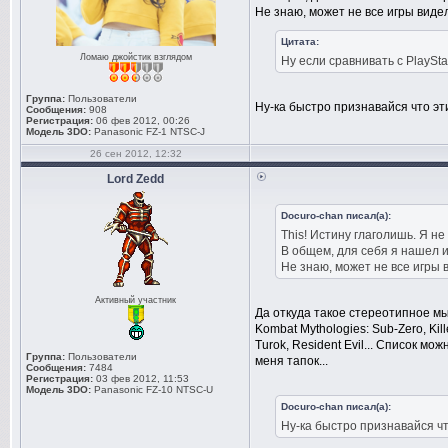
Не знаю, может не все игры видел
Цитата:
Ломаю джойстик взглядом
Ну если сравнивать с PlaySta
Группа:
Пользователи
Ну-ка быстро признавайся что эти
Сообщения:
908
Регистрация:
06 фев 2012, 00:26
Модель 3DO:
Panasonic FZ-1 NTSC-J
26 сен 2012, 12:32
Lord Zedd
Docuro-chan писал(а):
This! Истину глаголишь. Я не
В общем, для себя я нашел 
Не знаю, может не все игры 
Активный участник
Да откуда такое стереотипное мы
Kombat Mythologies: Sub-Zero, Kill
Turok, Resident Evil... Список мо
Группа:
Пользователи
меня тапок...
Сообщения:
7484
Регистрация:
03 фев 2012, 11:53
Модель 3DO:
Panasonic FZ-10 NTSC-U
Docuro-chan писал(а):
Ну-ка быстро признавайся что