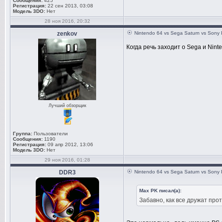
Сообщения:
425
Регистрация:
22 сен 2013, 03:08
Модель 3DO:
Нет
28 ноя 2016, 20:32
zenkov
Nintendo 64 vs Sega Saturn vs Sony 
Когда речь заходит о Sega и Nint
Лучший обзорщик
Группа:
Пользователи
Сообщения:
1190
Регистрация:
09 апр 2012, 13:06
Модель 3DO:
Нет
29 ноя 2016, 01:28
DDR3
Nintendo 64 vs Sega Saturn vs Sony 
Max PK писал(а):
Забавно, как все дружат прот