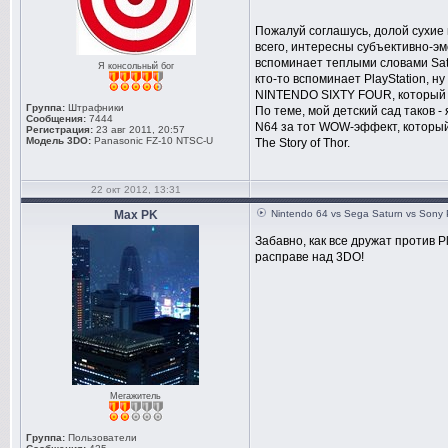
Пожалуй соглашусь, долой сухие
всего, интересны субъективно-э
вспоминает теплыми словами Satu
Я консольный бог
кто-то вспоминает PlayStation, н
NINTENDO SIXTY FOUR, который «у
Группа:
Штрафники
По теме, мой детский сад таков - 
Сообщения:
7444
N64 за тот WOW-эффект, который 
Регистрация:
23 авг 2011, 20:57
Модель 3DO:
Panasonic FZ-10 NTSC-U
The Story of Thor.
22 окт 2012, 13:31
Max PK
Nintendo 64 vs Sega Saturn vs Sony 
Забавно, как все дружат против Pl
расправе над 3DO!
Мегажитель
Группа:
Пользователи