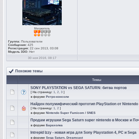
Мегажитель
Группа:
Пользователи
Сообщения:
425
Регистрация:
22 сен 2013, 03:08
Модель 3DO:
Нет
30 ноя 2016, 08:17
Похожие темы
Темы
SONY PLAYSTATION vs SEGA SATURN: битва портов
[ На страницу:
1
,
2
,
3
]
в форуме
Ретро-консоли
Найден полумифический прототип PlayStation от Nintendo
[ На страницу:
1
,
2
]
в форуме
Nintendo Super Famicom / SNES
Продам игрушки Sega Saturn super nintendo в Москве и По
в форуме
Барахолка
Intrepid Izzy - новая игра для Sony Playstation 4, PC и Sega
в форуме
Sega Saturn, Dreamcast