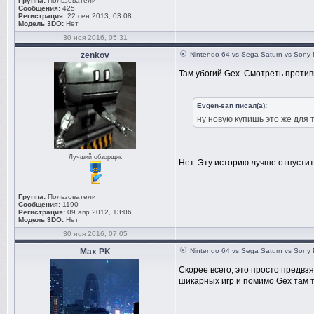
Группа:
Пользователи
Сообщения:
425
Регистрация:
22 сен 2013, 03:08
Модель 3DO:
Нет
30 ноя 2016, 05:31
zenkov
Nintendo 64 vs Sega Saturn vs Sony 
Там убогий Gex. Смотреть против
Evgen-san писал(а):
ну новую купишь это же для 
Лучший обзорщик
Нет. Эту историю лучше отпустит
Группа:
Пользователи
Сообщения:
1190
Регистрация:
09 апр 2012, 13:06
Модель 3DO:
Нет
30 ноя 2016, 07:05
Max PK
Nintendo 64 vs Sega Saturn vs Sony 
Скорее всего, это просто предвзя
шикарных игр и помимо Gex там 