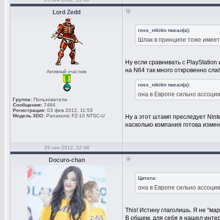
Lord Zedd
ross_nikitin писал(а):
Шлак в принципе тоже имеется
Ну если сравнивать с PlayStation 
на N64 так много откровенно слаб
Активный участник
ross_nikitin писал(а):
она в Европе сильно ассоции
Группа:
Пользователи
Сообщения:
7484
Регистрация:
03 фев 2012, 11:53
Модель 3DO:
Panasonic FZ-10 NTSC-U
Ну а этот штамп преследует Nint
насколько компания готова изме
25 сен 2012, 22:48
Docuro-chan
Цитата:
она в Европе сильно ассоции
This! Истину глаголишь. Я не "ма
В общем, для себя я нашел инте