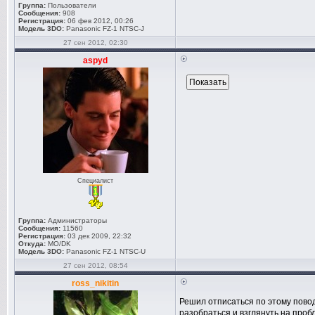
Группа:
Пользователи
Сообщения:
908
Регистрация:
06 фев 2012, 00:26
Модель 3DO:
Panasonic FZ-1 NTSC-J
27 сен 2012, 02:30
aspyd
Специалист
Группа:
Администраторы
Сообщения:
11560
Регистрация:
03 дек 2009, 22:32
Откуда:
MO/DK
Модель 3DO:
Panasonic FZ-1 NTSC-U
27 сен 2012, 08:54
ross_nikitin
Решил отписаться по этому пово
разобраться и взглянуть на проб