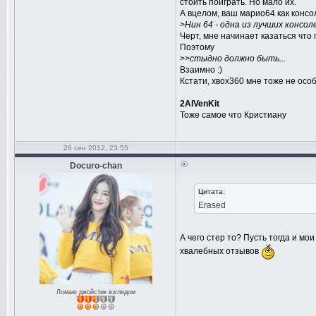
стоить поиграть. Но мало их.
А вцелом, ваш марио64 как консоль,
>
Нин 64 - одна из лучших консол
Черт, мне начинает казаться что 
Поэтому
>>
cтыдно должно быть...
Взаимно :)
Кстати, хвох360 мне тоже не особ
2AlVenKit
Тоже самое что Кристиану
26 сен 2012, 23:55
Docuro-chan
Цитата:
Erased
А чего стер то? Пусть тогда и мо
хвалебных отзывов
Ломаю джойстик взглядом