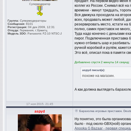
продаёт. На первом видео меня п
Супермодератор
коллег из России. Снимал всё на
времени - минут тридцать, тороп
Вся движуха проходила на втором
всех, продавать может любой, да
Группа:
Супермодераторы
Сообщения:
8101
резервировать место, кстати на 
Регистрация:
04 дек 2009, 12:31
полно, самих приставок не много,
Откуда:
Германия, г.Урмитц
Туда надо конечно с деньгами ех
Модель 3DO:
Panasonic FZ-10 NTSC-J
пирог. Подключенная приставка бы
нужно отбивать шар и разбивать 
ручной коробкой и рулём, кажется
Это всё, описал пока в памяти с
Добавлено спустя 2 минуты 14 секунд:
aspyd писал(а):
похоже на магазин.
А как должна выглядеть барахолк
17 ноя 2015, 21:45
aspyd
Барахолка игровых приставок. Deuts
Ну понятно, это была организова
было - под около-GBX(ной) орган
Anooka G Bazaar - первая специа