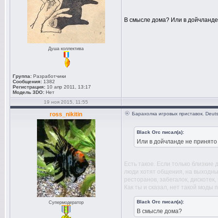
В смысле дома? Или в дойчланде
Душа коллектива
Группа:
Разработчики
Сообщения:
1382
Регистрация:
10 апр 2011, 13:17
Модель 3DO:
Нет
19 ноя 2015, 11:55
ross_nikitin
Барахолка игровых приставок. Deuts
Black Orc писал(а):
Или в дойчланде не принято
Есть такое. Если только близкие 
люди хотят общения, на выходных
ресторанов, забегалок, дискотек, 
Как ты и сказал, нет такой моды 
Black Orc писал(а):
Супермодератор
В смысле дома?