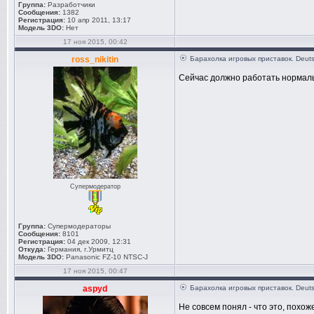
Группа:
Разработчики
Сообщения:
1382
Регистрация:
10 апр 2011, 13:17
Модель 3DO:
Нет
17 ноя 2015, 00:42
ross_nikitin
Барахолка игровых приставок. Deuts
Сейчас должно работать нормал
Супермодератор
Группа:
Супермодераторы
Сообщения:
8101
Регистрация:
04 дек 2009, 12:31
Откуда:
Германия, г.Урмитц
Модель 3DO:
Panasonic FZ-10 NTSC-J
17 ноя 2015, 00:47
aspyd
Барахолка игровых приставок. Deuts
Не совсем понял - что это, похож