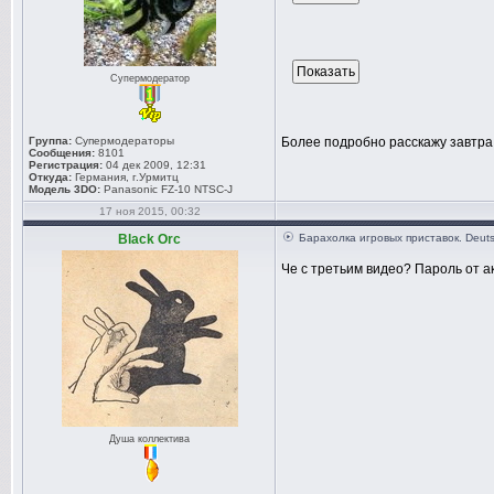
Супермодератор
Группа:
Супермодераторы
Более подробно расскажу завтра
Сообщения:
8101
Регистрация:
04 дек 2009, 12:31
Откуда:
Германия, г.Урмитц
Модель 3DO:
Panasonic FZ-10 NTSC-J
17 ноя 2015, 00:32
Black Orc
Барахолка игровых приставок. Deuts
Че с третьим видео? Пароль от ак
Душа коллектива