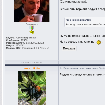
(Срач прилагается).
Германский вариант радует ассо
ross_nikitin писал(а):
А как должна выглядеть бара
Специалист
Ну-уу, не обязательно... Ты же на
Группа:
Администраторы
Сообщения:
11559
Ну не совсем так, конечно
:
Регистрация:
03 дек 2009, 22:32
Откуда:
MO/DK
Модель 3DO:
Panasonic FZ-1 NTSC-U
18 ноя 2015, 09:11
ross_nikitin
Барахолка игровых приставок. Deuts
Радует что люди многие в теме, 