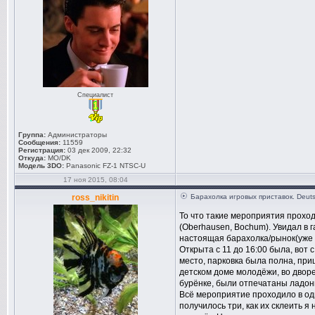
Специалист
Группа:
Администраторы
Сообщения:
11559
Регистрация:
03 дек 2009, 22:32
Откуда:
MO/DK
Модель 3DO:
Panasonic FZ-1 NTSC-U
17 ноя 2015, 08:04
ross_nikitin
Барахолка игровых приставок. Deuts
То что такие мероприятия проход
(Oberhausen, Bochum). Увидал в г
настоящая барахолка/рынок(уже 
Открыта с 11 до 16:00 была, вот 
место, парковка была полна, при
детском доме молодёжи, во дворе
бурёнке, были отпечатаны ладон
Всё мероприятие проходило в одн
получилось три, как их склеить 