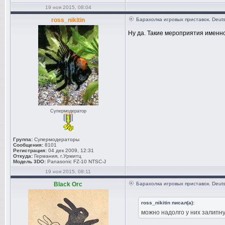
19 ноя 2015, 08:04
ross_nikitin
Барахолка игровых приставок. Deuts
Ну да. Такие мероприятия именн
Супермодератор
Группа:
Супермодераторы
Сообщения:
8101
Регистрация:
04 дек 2009, 12:31
Откуда:
Германия, г.Урмитц
Модель 3DO:
Panasonic FZ-10 NTSC-J
19 ноя 2015, 08:11
Black Orc
Барахолка игровых приставок. Deuts
ross_nikitin писал(а):
можно надолго у них залипн