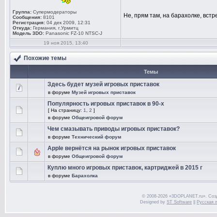
Группа:
Супермодераторы
Не, прям там, на барахолке, вст
Сообщения:
8101
Регистрация:
04 дек 2009, 12:31
Откуда:
Германия, г.Урмитц
Модель 3DO:
Panasonic FZ-10 NTSC-J
19 ноя 2015, 13:40
Похожие темы
Темы
Здесь будет музей игровых приставок
в форуме
Музей игровых приставок
Популярность игровых приставок в 90-х
[ На страницу:
1
,
2
]
в форуме
Общеигровой форум
Чем смазывать приводы игровых приставок?
в форуме
Технический форум
Apple вернётся на рынок игровых приставок
в форуме
Общеигровой форум
Куплю много игровых приставок, картриджей в 2015 г
в форуме
Барахолка
© 2008-2026 «3DOPLANET.ru». Соз
Designed by
ST Software
||
Русская 