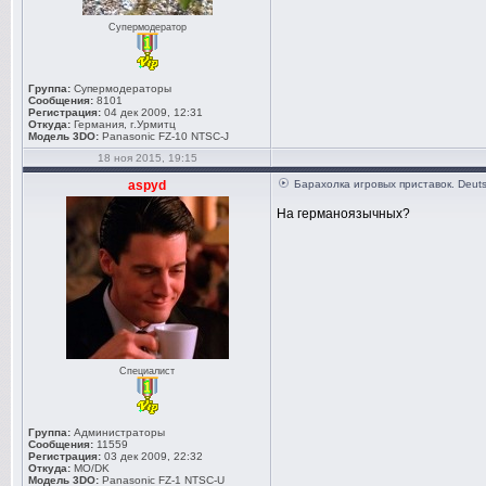
Супермодератор
Группа:
Супермодераторы
Сообщения:
8101
Регистрация:
04 дек 2009, 12:31
Откуда:
Германия, г.Урмитц
Модель 3DO:
Panasonic FZ-10 NTSC-J
18 ноя 2015, 19:15
aspyd
Барахолка игровых приставок. Deuts
На германоязычных?
Специалист
Группа:
Администраторы
Сообщения:
11559
Регистрация:
03 дек 2009, 22:32
Откуда:
MO/DK
Модель 3DO:
Panasonic FZ-1 NTSC-U