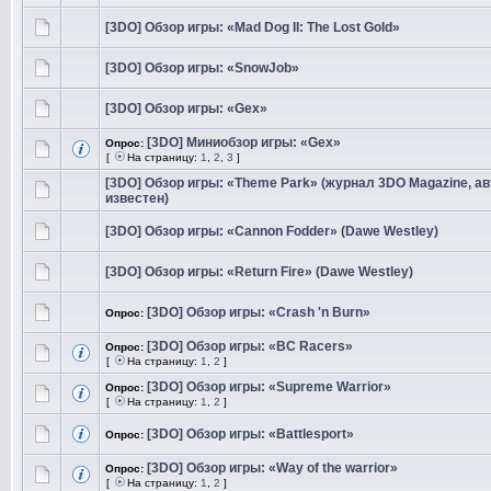
[3DO] Обзор игры: «Mad Dog II: The Lost Gold»
[3DO] Обзор игры: «SnowJob»
[3DO] Обзор игры: «Gex»
[3DO] Миниобзор игры: «Gex»
Опрос:
[
На страницу:
1
,
2
,
3
]
[3DO] Обзор игры: «Theme Park» (журнал 3DO Magazine, ав
известен)
[3DO] Обзор игры: «Cannon Fodder» (Dawe Westley)
[3DO] Обзор игры: «Return Fire» (Dawe Westley)
[3DO] Обзор игры: «Crash 'n Burn»
Опрос:
[3DO] Обзор игры: «BC Racers»
Опрос:
[
На страницу:
1
,
2
]
[3DO] Обзор игры: «Supreme Warrior»
Опрос:
[
На страницу:
1
,
2
]
[3DO] Обзор игры: «Battlesport»
Опрос:
[3DO] Обзор игры: «Way of the warrior»
Опрос:
[
На страницу:
1
,
2
]