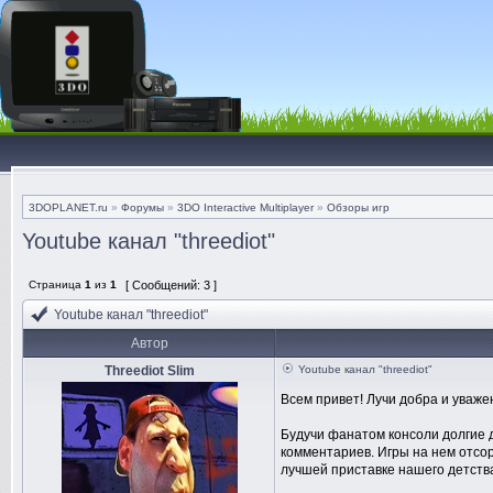
3DOPLANET.ru
»
Форумы
»
3DO Interactive Multiplayer
»
Обзоры игр
Youtube канал "threediot"
Страница
1
из
1
[ Сообщений: 3 ]
Youtube канал "threediot"
Автор
Threediot Slim
Youtube канал "threediot"
Всем привет! Лучи добра и уваже
Будучи фанатом консоли долгие д
комментариев. Игры на нем отсор
лучшей приставке нашего детства