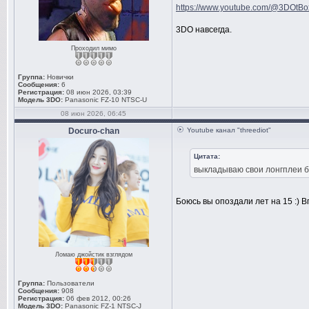
https://www.youtube.com/@3DOtBo
3DO навсегда.
Проходил мимо
Группа:
Новички
Сообщения:
6
Регистрация:
08 июн 2026, 03:39
Модель 3DO:
Panasonic FZ-10 NTSC-U
08 июн 2026, 06:45
Docuro-chan
Youtube канал "threediot"
Цитата:
выкладываю свои лонгплеи б
Боюсь вы опоздали лет на 15 :) 
Ломаю джойстик взглядом
Группа:
Пользователи
Сообщения:
908
Регистрация:
06 фев 2012, 00:26
Модель 3DO:
Panasonic FZ-1 NTSC-J