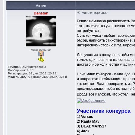
Автор
Denstan
Миниконкурс 3DO
Решил немножко расшевелить Вас
- это количество участников не м
потребуется.
Суть конкурса - любая творческая
обзор, написать стихотворение, 
интересную историю и тд. Короче
Администратор
Для участия в конкурсе, чтобы мн
только один раз, что вы согласны
достаточное количество участник
Группа:
Администраторы
Сообщения:
4551
Регистрация:
03 дек 2009, 20:18
Приз мини конкурса - книга 3до.
Модель 3DO:
GoldStar GDO-203P Alive II
и поправочка небольшая - приз в
кто сможет Вам переправить из Р
предупреждаю, чтобы потом не 
Вроде все изложил, что хотел. Т
Участники конкурса
1)
Versus
2)
Ranta May
3)
DEADMAN517
4)
Jack