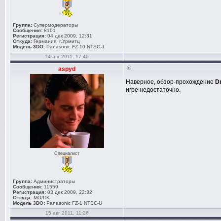
Группа:
Супермодераторы
Сообщения:
8101
Регистрация:
04 дек 2009, 12:31
Откуда:
Германия, г.Урмитц
Модель 3DO:
Panasonic FZ-10 NTSC-J
14 авг 2011, 17:40
aspyd
Наверное, обзор-прохождение
D
игре недостаточно.
Специалист
Группа:
Администраторы
Сообщения:
11559
Регистрация:
03 дек 2009, 22:32
Откуда:
MO/DK
Модель 3DO:
Panasonic FZ-1 NTSC-U
15 авг 2011, 11:26