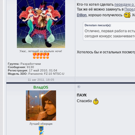
Кто-то хотел сделать
передачу о
Так же её можно закинуть в
Перед
Dillon
, хорошо получилось
Х
Denstan писал(а):
Отлично, первая работа ест
сегодня конкурс заканчивае
Ужас, летящий на крыльях ночи!
Хотелось бы и остальных посмот
Группа:
Разработчики
Сообщения:
9130
Регистрация:
17 май 2010, 01:04
Модель 3DO:
Panasonic FZ-10 NTSC-U
11 авг 2011, 18:05
ВладOS
ПАУК
Спасибо
Лучший обзорщик