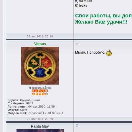
5)
samael
6)
keks
Свои работы, вы долж
Желаю Вам удачи!!!
02 авг 2011, 20:10
Versus
Мммм. Попробую.
Я консольный бог
Группа:
Разработчики
Сообщения:
9841
Регистрация:
04 дек 2009, 11:59
Откуда:
Сочи
Модель 3DO:
Panasonic FZ-10 NTSC-U
02 авг 2011, 23:30
Ranta May