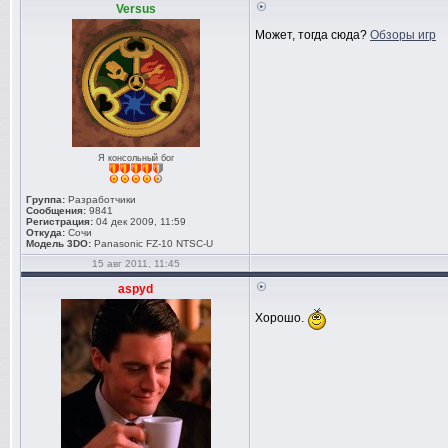
Versus
Может, тогда сюда?
Обзоры игр
Я консольный бог
Группа:
Разработчики
Сообщения:
9841
Регистрация:
04 дек 2009, 11:59
Откуда:
Сочи
Модель 3DO:
Panasonic FZ-10 NTSC-U
15 авг 2011, 11:45
aspyd
Хорошо.