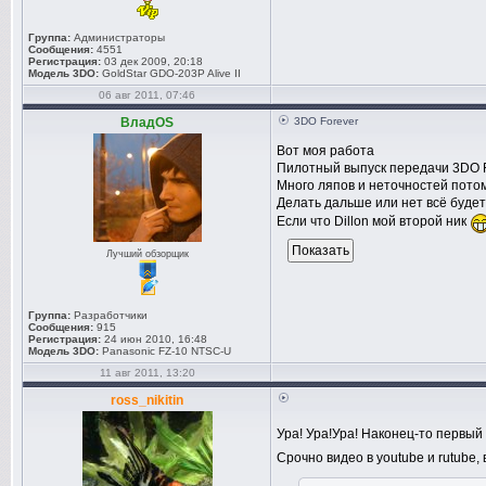
Группа:
Администраторы
Сообщения:
4551
Регистрация:
03 дек 2009, 20:18
Модель 3DO:
GoldStar GDO-203P Alive II
06 авг 2011, 07:46
ВладOS
3DO Forever
Вот моя работа
Пилотный выпуск передачи 3DO
Много ляпов и неточностей потом
Делать дальше или нет всё буде
Если что Dillon мой второй ник
Лучший обзорщик
Группа:
Разработчики
Сообщения:
915
Регистрация:
24 июн 2010, 16:48
Модель 3DO:
Panasonic FZ-10 NTSC-U
11 авг 2011, 13:20
ross_nikitin
Ура! Ура!Ура! Наконец-то первый
Срочно видео в youtube и rutube,