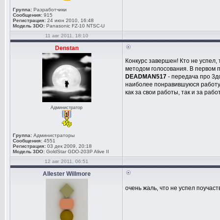
Группа:
Разработчики
Сообщения:
915
Регистрация:
24 июн 2010, 16:48
Модель 3DO:
Panasonic FZ-10 NTSC-U
11 авг 2011, 18:10
Denstan
Конкурс завершен! Кто не успел,
методом голосования. В первом 
DEADMAN517
- передача про 3д
наиболее понравившуюся работу. 
как за свои работы, так и за рабо
Администратор
Группа:
Администраторы
Сообщения:
4551
Регистрация:
03 дек 2009, 20:18
Модель 3DO:
GoldStar GDO-203P Alive II
12 авг 2011, 06:51
Allester Willmore
очень жаль, что не успел поучаст