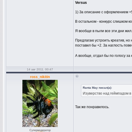
Versus
1) За описание с оформлением +
В остальном - конкурс слишком ко
Я вообще в пыли все эти дни жил
Предлагаю устроить креатив, но н
поставил бы +2. За наглость пов
А вообще, отдал бы по голосу за 
14 авг 2011, 00:47
ross_nikitin
Ranta May писал(а):
Изуверство над геймпадом в
Так же понравилось.
Супермодератор