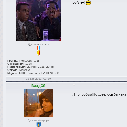
Let's try!
Душа коллектива
Группа:
Пользователи
Сообщения:
1225
Регистрация:
22 июн 2011, 20:45
Откуда:
Moscow
Модель 3DO:
Panasonic FZ-10 NTSC-U
03 авг 2011, 01:39
ВладOS
Я попробую!Но хотелось бы узнат
Лучший обзорщик