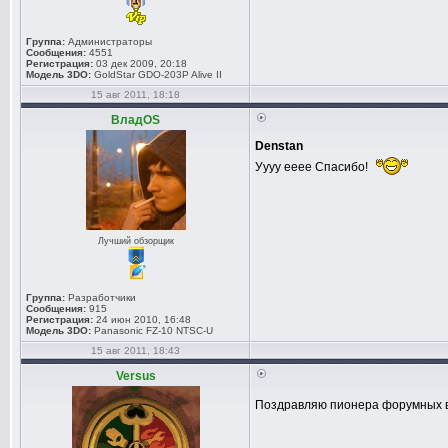
Группа:
Администраторы
Сообщения:
4551
Регистрация:
03 дек 2009, 20:18
Модель 3DO:
GoldStar GDO-203P Alive II
15 авг 2011, 18:18
ВладOS
Denstan
Уууу ееее Спасибо!
Лучший обзорщик
Группа:
Разработчики
Сообщения:
915
Регистрация:
24 июн 2010, 16:48
Модель 3DO:
Panasonic FZ-10 NTSC-U
15 авг 2011, 18:43
Versus
Поздравляю пионера форумных в