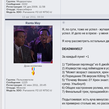
Группа:
Модераторы
Сообщения:
2432
Регистрация:
04 дек 2009, 11:58
Откуда:
Новосибирск
Модель 3DO:
Panasonic FZ-10 NTSC-U
13 авг 2011, 08:04
Ranta May
Я, по сути, тоже не успел - жутка
успел. И дело не в призе - у меня
Я хочу рассмотреть остальных дв
DEADMAN517
За каждый пункт +1
1) "Грёбаная гирлянда" из 6 джой
Душа коллектива
2) Изуверство над геймпадом в 
3) "Может возраст сказался, хрен
4) Порицание ПК-версии Killing T
Группа:
Пользователи
5) "Почему Феникс-3? Хрен знает.
Сообщения:
1225
супер. Улыбнул!)
Регистрация:
22 июн 2011, 20:45
6) Общее настроение ролика, его
Откуда:
Moscow
Модель 3DO:
Panasonic FZ-10 NTSC-U
7) Финальный трек, прощаюийся с
Подытоживая: есть куча минусов (
их примерно столько же, но расска