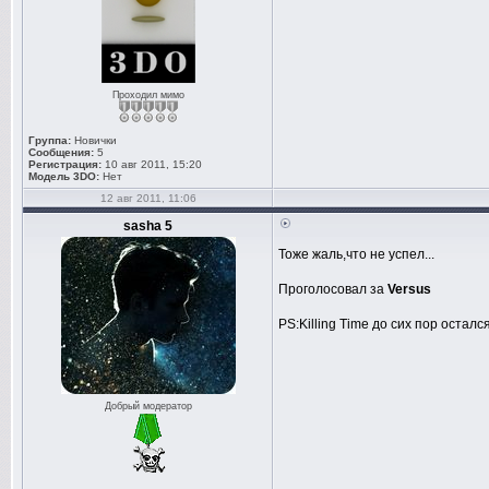
Проходил мимо
Группа:
Новички
Сообщения:
5
Регистрация:
10 авг 2011, 15:20
Модель 3DO:
Нет
12 авг 2011, 11:06
sasha 5
Тоже жаль,что не успел...
Проголосовал за
Versus
PS:Killing Time до сих пор осталс
Добрый модератор