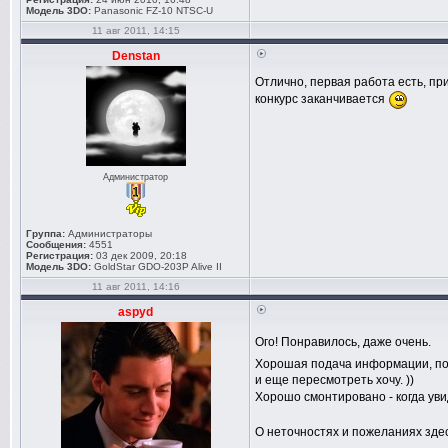
Модель 3DO:
Panasonic FZ-10 NTSC-U
11 авг 2011, 14:15
Denstan
Отлично, первая работа есть, пр
конкурс заканчивается
Администратор
Группа:
Администраторы
Сообщения:
4551
Регистрация:
03 дек 2009, 20:18
Модель 3DO:
GoldStar GDO-203P Alive II
11 авг 2011, 14:16
aspyd
Ого! Понравилось, даже очень.
Хорошая подача информации, по
и еще пересмотреть хочу. ))
Хорошо смонтировано - когда уви
О неточностях и пожеланиях здесь