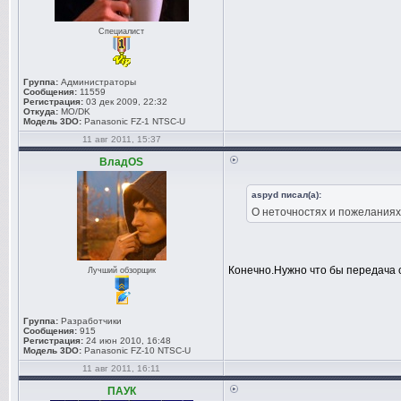
Специалист
Группа:
Администраторы
Сообщения:
11559
Регистрация:
03 дек 2009, 22:32
Откуда:
MO/DK
Модель 3DO:
Panasonic FZ-1 NTSC-U
11 авг 2011, 15:37
ВладOS
aspyd писал(а):
О неточностях и пожеланиях з
Конечно.Нужно что бы передача
Лучший обзорщик
Группа:
Разработчики
Сообщения:
915
Регистрация:
24 июн 2010, 16:48
Модель 3DO:
Panasonic FZ-10 NTSC-U
11 авг 2011, 16:11
ПАУК