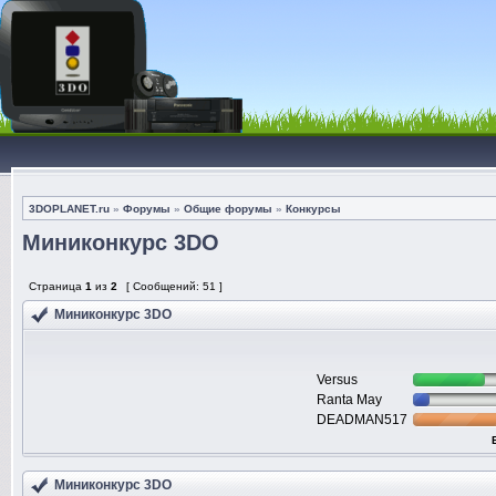
3DOPLANET.ru
»
Форумы
»
Общие форумы
»
Конкурсы
Миниконкурс 3DO
Страница
1
из
2
[ Сообщений: 51 ]
Миниконкурс 3DO
Versus
Ranta May
DEADMAN517
Миниконкурс 3DO