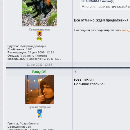
DEADMAN517 писал(а):
Много ляпов и неточностей п
Всё отлично, ждём продолжения,
Супермодератор
Последний раз редактировалось
ross_
Группа:
Супермодераторы
Сообщения:
8101
Регистрация:
04 дек 2009, 12:31
Откуда:
Германия, г.Урмитц
Модель 3DO:
Panasonic FZ-10 NTSC-J
11 авг 2011, 13:38
ВладOS
ross_nikitin
Большое спасибо!
Лучший обзорщик
Группа:
Разработчики
Сообщения:
915
Регистрация:
24 июн 2010, 16:48