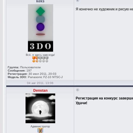
keks
Я конечно не художник и рисую н
Всё, я здесь навсегда!
Группа:
Пользователи
Сообщения:
197
Регистрация:
30 июл 2011, 20:03
Модель 3DO:
Panasonic FZ-10 NTSC-J
04 авг 2011, 13:06
Denstan
Регистрация на конкурс заверше
Удачи!
Администратор